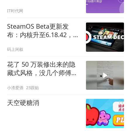
IT时代网
SteamOS Beta更新发
布：内核升至6.18.42，但
FSR性能下降仍未修复
码上闲叙
花了 50 万装修出来的隐
藏式风格，没几个师傅能
做到吧？
小渣爱酒
23跟贴
天空硬糖消