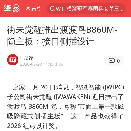
网易号
WTT横滨冠军赛国乒女单三将晋级四强
光影经济撬动暑期消费新蓝海
街未觉醒推出渡渡鸟B860M-
郑丽文：台湾从来没有“独立”过
隐主板：接口侧插设计
新疆优化调整景区内自驾服务费
茅台部分直营店飞天茅台提价
IT之家
0
白海豚将正面袭击贯穿浙江
2026-05-20 14:45
·山东
情侣平潭拍日出坠崖1死1伤
IT之家 5 月 20 日消息，智微智能 (JWIPC)
酒店回应车内过夜被收150元
子公司街未觉醒 (JWAWAKEN) 近日推出了
黄金牛市回来了吗
渡渡鸟 B860M-隐，号称“市面上第一款磁
酒店花洒现排泄物住客索赔遭拒
吸隐藏式侧插主板”，这一产品也获得了
杭州全市有序停课
2026 红点设计奖。