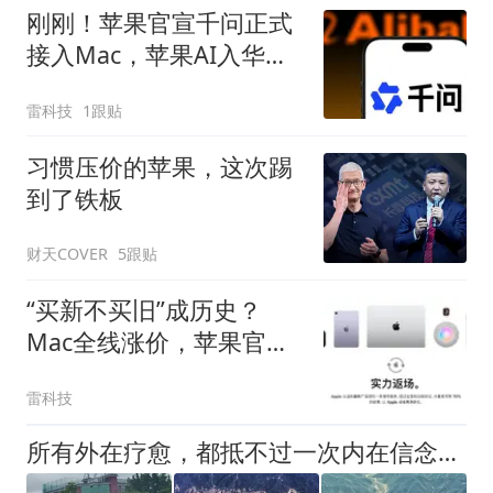
刚刚！苹果官宣千问正式
接入Mac，苹果AI入华迈
出关键一步
雷科技
1跟贴
习惯压价的苹果，这次踢
到了铁板
财天COVER
5跟贴
“买新不买旧”成历史？
Mac全线涨价，苹果官翻
机一夜爆发
雷科技
所有外在疗愈，都抵不过一次内在信念的觉醒