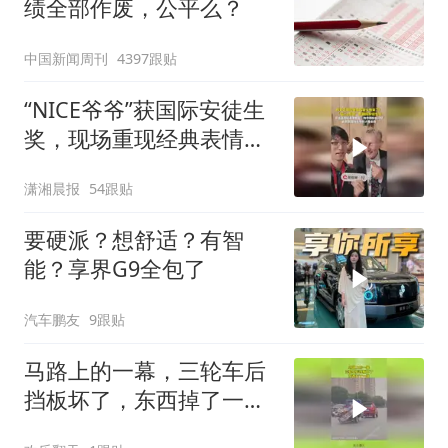
绩全部作废，公平么？
中国新闻周刊
4397跟贴
“NICE爷爷”获国际安徒生
奖，现场重现经典表情
包，向中国粉丝问好
潇湘晨报
54跟贴
要硬派？想舒适？有智
能？享界G9全包了
汽车鹏友
9跟贴
马路上的一幕，三轮车后
挡板坏了，东西掉了一
路！