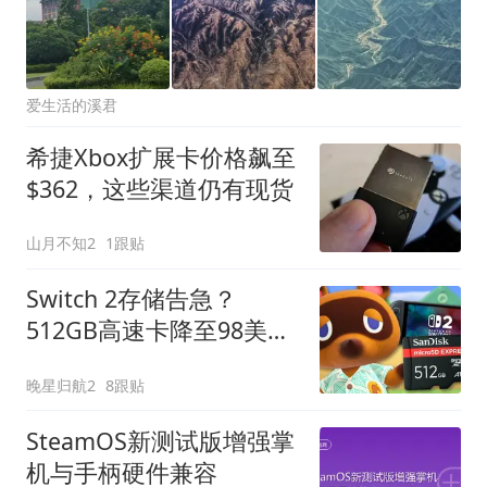
爱生活的溪君
希捷Xbox扩展卡价格飙至
$362，这些渠道仍有现货
山月不知2
1跟贴
Switch 2存储告急？
512GB高速卡降至98美
元，比原价省52美元
晚星归航2
8跟贴
SteamOS新测试版增强掌
机与手柄硬件兼容