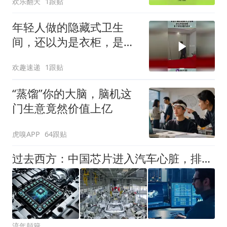
欢乐翻天
1跟贴
年轻人做的隐藏式卫生
间，还以为是衣柜，是个
很合理的设计！
欢趣速递
1跟贴
“蒸馏”你的大脑，脑机这
门生意竟然价值上亿
虎嗅APP
64跟贴
过去西方：中国芯片进入汽车心脏，排队！现在：哥，我适配好了！
流年顛簸