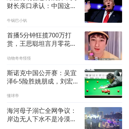
财长亲口承认：中国这两
招真让美国没辙！
牛锅巴小钒
首播5分钟狂揽700万打
赏，王思聪坦言月零花钱
数亿劝网友理性停刷
动物奇奇怪怪
斯诺克中国公开赛：吴宜
泽6-5险胜姚朋成，刘宏
宇、周跃龙晋级
懂球帝
海河母子溺亡全网争议：
岸边无人下水不是冷漠！
心酸真相终于说透