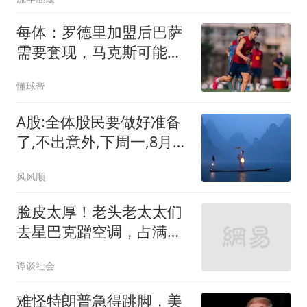
每体：罗德里加盟后巴萨
需要套现，马克斯可能是
合适的人选
懂球帝
A股:全体股民要做好准备
了,不出意外,下周一,8月10
日,可能这样走
风风顺
脸皮太厚！老头老太太们
去星巴克蹭空调，占满座
位就是不消费，被店员关
谭谈社会
空调还不走人，网友：给
子女丢脸了！
难怪特朗普急得跳脚，美