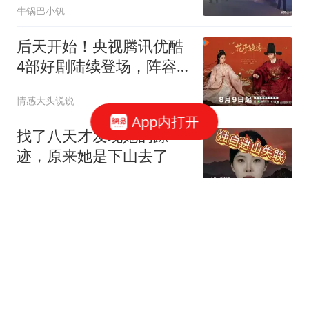
牛锅巴小钒
后天开始！央视腾讯优酷
4部好剧陆续登场，阵容
都不错，追哪部
情感大头说说
App内打开
找了八天才发现她的踪
迹，原来她是下山去了
坠入二次元的海洋
中美贸易战按下暂停键，
美突然发现，中国让美忌
惮的，竟不是经济
涵豆说娱