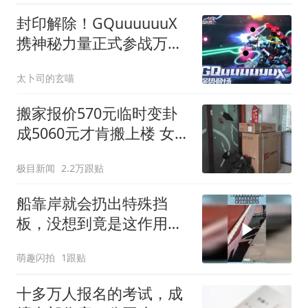
封印解除！GQuuuuuuX
携神秘力量正式参战万代
《敢达决战》
太卜司的玄喵
搬家报价570元临时变卦
成5060元才肯搬上楼 女子
傻眼
极目新闻
2.2万跟贴
船靠岸就会扔出特殊挡
板，没想到竟是这作用，
老鼠真的无处不在！
萌趣闪拍
1跟贴
十多万人报名的考试，成