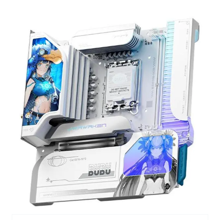
夏日经济乘“热”而上 消费市场向“新”而行
上四休三，但降薪1000元，你接受吗？
泰国初中生饮弹自尽前开了26枪
36岁男演员成景区NPC后人气爆棚
全民健身事业高质量发展
台当局重金为“台独”织“皇帝新衣”
几元成本的AI广告导致千万市值蒸发
乐享全民健身 共筑健康中国