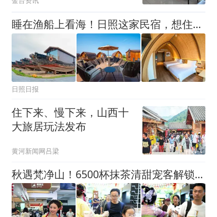
金台资讯
睡在渔船上看海！日照这家民宿，想住得靠抢！
日照日报
住下来、慢下来，山西十
大旅居玩法发布
黄河新闻网吕梁
秋遇梵净山！6500杯抹茶清甜宠客解锁秋日最暖仪式感