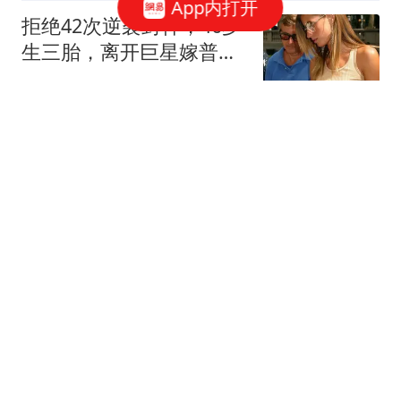
App内打开
拒绝42次逆袭封神，46岁
生三胎，离开巨星嫁普通
人，吉赛尔的选择让多少
东方不败然多多
女人清醒
牛弹琴：中东迎来历史性
一天 美国以色列肯定五味
杂陈
现代快报
曼联为霍尔接洽纽卡被
拒，拉爵放弃！曼联夏窗
全部首选目标均失败
罗米的曼联博客
4-1，精彩WTT：女单第1