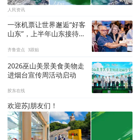
人民资讯
一张机票让世界邂逅“好客
山东”，上半年山东接待入
境游客增长44.2%
齐鲁壹点
3跟贴
2026巫山美景美食美物走
进烟台宣传周活动启动
胶东在线
欢迎苏J朋友们！