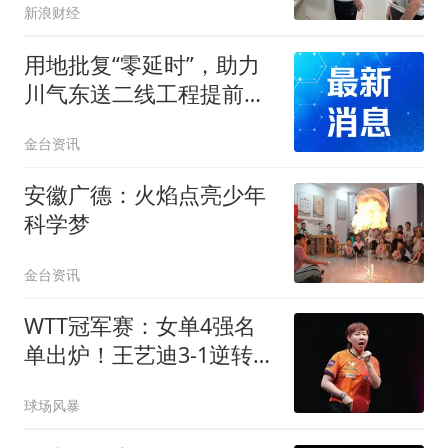
新浪财经
用地批复“零延时”，助力
川气东送二线工程提前锁
定开工窗口期
金台资讯
安徽广德：火焰点亮少年
科学梦
金台资讯
WTT冠军赛：女单4强名
单出炉！王艺迪3-1逆转晋
级，朱雨玲出局
球场风暴