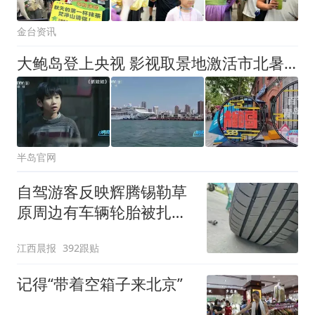
金台资讯
大鲍岛登上央视 影视取景地激活市北暑期文旅新热潮
半岛官网
自驾游客反映辉腾锡勒草
原周边有车辆轮胎被扎，
修理店铺换胎价格高达千
江西晨报
392跟贴
元，官方发布情况通报
记得“带着空箱子来北京”