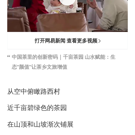
上半年国内居民出游人次34.63亿
22岁女生独闯南太行失联12天
薛之谦杭州站演唱会取消
张本智和：零封向鹏不意外
打开网易新闻 查看更多视频
今年第二强台风将带来多大影响
中国茶里的创新密码｜千亩茶园 山水赋能：生
“准2万亿”之城点名支持三所大学
态“颜值”让茶乡文旅增值
习近平心系体育强国建设
从空中俯瞰路西村
近千亩碧绿色的茶园
在山顶和山坡渐次铺展