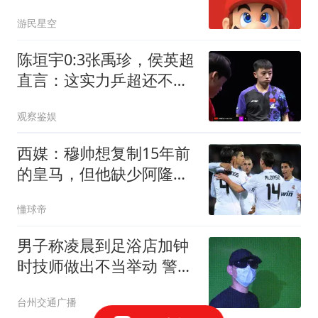
上
游民星空
陈垣宇0:3张禹珍，侯英超
直言：这实力乒超还不开
放？差距太明显
观察鉴娱
西媒：穆帅想复制15年前
的皇马，但他缺少阿隆索
这样的球员
懂球帝
男子称凌晨到足浴店加钟
时技师做出不当举动 警方
回应
台州交通广播