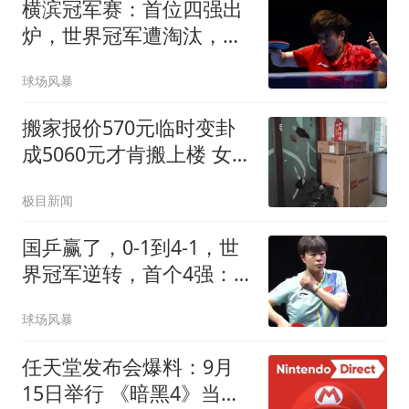
横滨冠军赛：首位四强出
炉，世界冠军遭淘汰，王
艺迪对阵张本美和
球场风暴
搬家报价570元临时变卦
成5060元才肯搬上楼 女子
傻眼
极目新闻
国乒赢了，0-1到4-1，世
界冠军逆转，首个4强：
王艺迪太牛了，击败朱雨
球场风暴
玲
任天堂发布会爆料：9月
15日举行 《暗黑4》当天