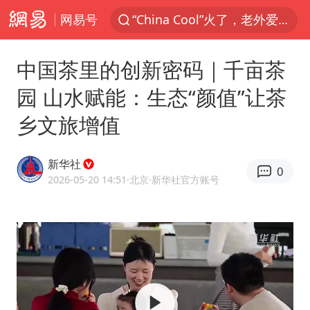
网易号
“China Cool”火了，老外爱上中国避暑游
香港宏福苑火灾或由烟头引起
中国茶里的创新密码｜千亩茶
浙江台州《告全体市民书》
园 山水赋能：生态“颜值”让茶
伊斯兰版北约来了吗
乡文旅增值
四川宜宾3.4级地震
网约车司机充电时猝死保险拒赔
新华社
0
陕西柞水泥石流已致2死 仍有1人失联
2026-05-20 14:51
·北京
·新华社官方账号
泰国初中生饮弹自尽前开了26枪
多所高校取消艺考
云南一地村民过火把节意外灼伤16人
店主称换“青海拉面”招牌后生意更好