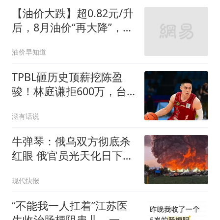
【油价大跌】超0.82元/升
后，8月油价“再大降”，汽
柴油“连降4天”，下周(8月
油价早知道
14日)油价或再大跌！
TPBL砸历史顶薪挖陈盈
骏！林庭谦拒600万，台
湾球员集体撤离CBA
涵有话说
牛弹琴：俄乌双方彻底杀
红眼 俄官员光天化日下被
暗杀
现代快报
“不能我一人扛着”江苏医
生收治肠梗阻患儿，一夜