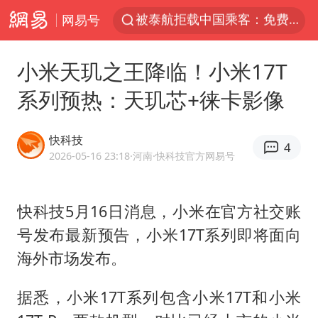
网易号
台风白海豚可能在浙江登陆
38岁山东财大教授刘海明逝世
小米天玑之王降临！小米17T
因凡蒂诺首次公开道歉
系列预热：天玑芯+徕卡影像
13岁少年白天写作业晚上夜市炒粉
《Monica》填词人黎彼得去世
快科技
4
FIFA官方支持因凡蒂诺
2026-05-16 23:18
·河南
·快科技官方网易号
陕西柞水遭遇暴雨五千余户群众转移
快科技5月16日消息，小米在官方社交账
谷歌首席科学家Jeff Dean离职创业
号发布最新预告，小米17T系列即将面向
人贩子“梅姨”真实姓名曝光
海外市场发布。
如何把百年大党建设得更加坚强有力
一枚俄导弹都没击落 泽连斯基发声
据悉，小米17T系列包含小米17T和小米