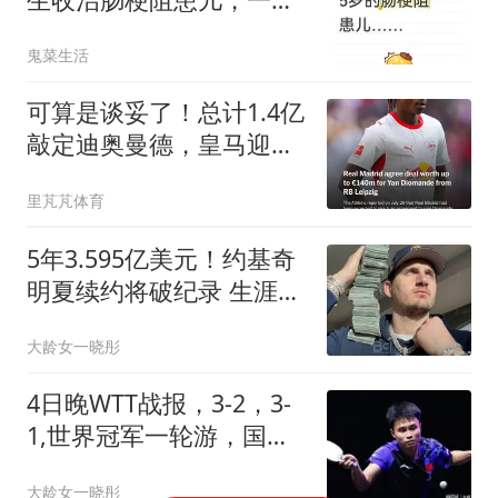
拉4个主任查房
鬼菜生活
可算是谈妥了！总计1.4亿
敲定迪奥曼德，皇马迎来
新的边锋突击手
里芃芃体育
5年3.595亿美元！约基奇
明夏续约将破纪录 生涯总
薪水达到7.24亿
大龄女一晓彤
4日晚WTT战报，3-2，3-
1,世界冠军一轮游，国乒
男单全败，只剩2人
大龄女一晓彤