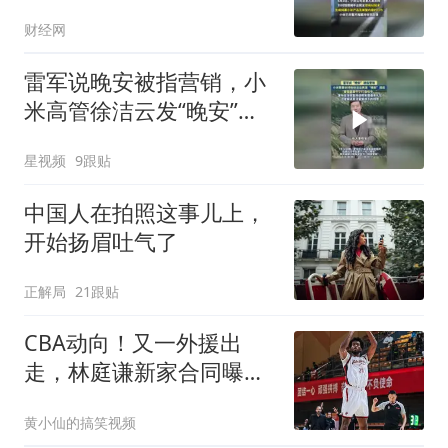
米公司报警
财经网
雷军说晚安被指营销，小
米高管徐洁云发“晚安”回
应：要鼓励真牛
星视频
9跟贴
中国人在拍照这事儿上，
开始扬眉吐气了
正解局
21跟贴
CBA动向！又一外援出
走，林庭谦新家合同曝
光，张才仁三年C类合同
黄小仙的搞笑视频