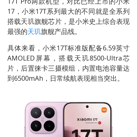
多专业取消艺考 文化工作者要有文化
17T Pro两款机型，对比已经上市的小米
17，小米17T系列最大的不同就是全系列
“银行午休1.5小时”留个窗口行不行
搭载天玑旗舰芯片，是小米史上综合表现
41岁女子为鼓励女儿考上985研究生
最强的
天玑
旗舰产品线。
总书记关心百姓身边这些民生大事
具体来看，小米17T标准版配备6.59英寸
AMOLED屏幕，搭载天玑8500-Ultra芯
片，后置徕卡三摄模组，内置电池容量达
到6500mAh，日常续航表现相当突出。