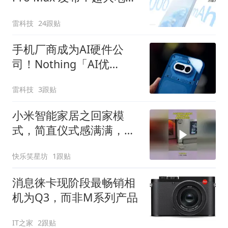
池，超长寿命
雷科技
24跟贴
手机厂商成为AI硬件公
司！Nothing「AI优
先」、vivo重启AI眼镜
雷科技
3跟贴
小米智能家居之回家模
式，简直仪式感满满，果
然科技改变生活！
快乐笑星坊
1跟贴
消息徕卡现阶段最畅销相
机为Q3，而非M系列产品
IT之家
2跟贴