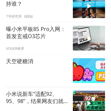
持谁？
7号研究所
6跟贴
曝小米平板8S Pro入网：
首发玄戒O3芯片
VDGER唯界
天空硬糖消
小米说新车“适配92、
95、98”，结果网友们就
吵起来了