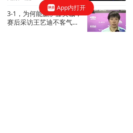
App内打开
3-1，为何能赢伊藤美诚，
赛后采访王艺迪不客气说
出原因，很实在
艳儿说电影
第38届大众电影百花奖定
档2026年8月7号，系时隔
64年重回诞生地北京市举
晓今娱
办
小区地下车库渗水严重
成"水帘洞" 开发商已被吊
销执照
澎湃新闻
银行钱多得流不动，老百