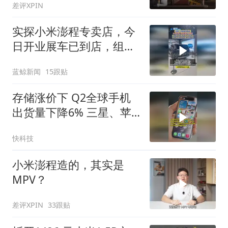
差评XPIN
实探小米澎程专卖店，今
日开业展车已到店，组织
观看发布会，不公布售价
蓝鲸新闻
15跟贴
但今晚开启小订
存储涨价下 Q2全球手机
出货量下降6% 三星、苹
果和小米位列前三
快科技
小米澎程造的，其实是
MPV？
差评XPIN
33跟贴