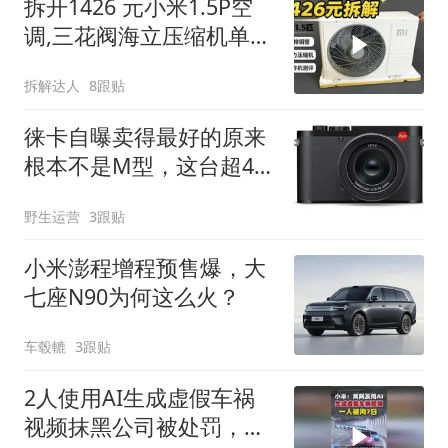
拆开1426 元小米1.5P空
调,三花阀海立压缩机单排
铜管，到底值不值？#小
拆解达人
8跟贴
米空调 #空调拆机 #平价
空调 #空调选购避坑
徕卡自曝卖得最好的原来
根本不是M型，这台超4.6
万的卡片机火了
野生运营
3跟贴
小米澎程增程预售爆，大
七座N90为何这么火？
车毂轆
3跟贴
2人使用AI生成虚假车祸
视频抹黑公司被处罚，小