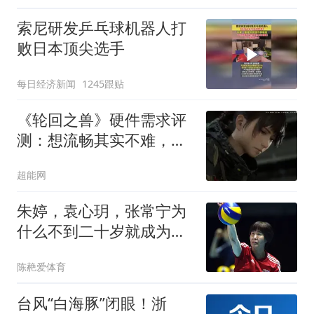
索尼研发乒乓球机器人打
败日本顶尖选手
每日经济新闻
1245跟贴
《轮回之兽》硬件需求评
测：想流畅其实不难，有
点小问题也无妨
超能网
朱婷，袁心玥，张常宁为
什么不到二十岁就成为世
界冠军呢？
陈赩爱体育
台风“白海豚”闭眼！浙