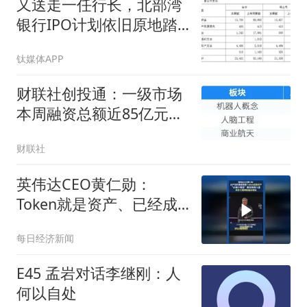
又送走一任行长，北部湾
银行IPO计划依旧原地踏
步
钛媒体APP
财联社创投通：一级市场
本周融资总额近85亿元环
比降七成，帕西尼再获10
财联社
亿元战略轮融资
英伟达CEO黄仁勋：
Token就是资产、已经成
为获利的营收单位
每日经济新闻
E45 孟岩对话李继刚：人
何以自处