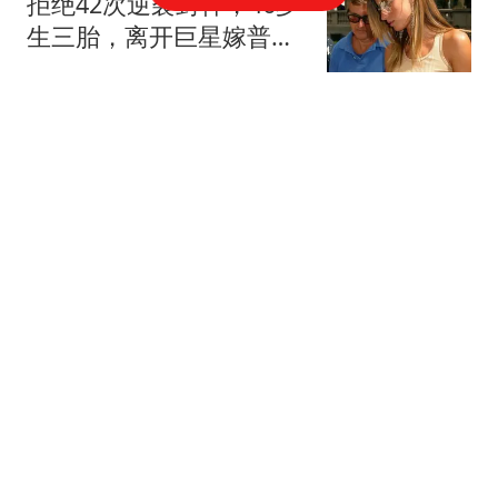
拒绝42次逆袭封神，46岁
生三胎，离开巨星嫁普通
人，吉赛尔的选择让多少
东方不败然多多
女人清醒
有望留洋！勒沃库森U17
主帅：赵松源能去欧洲 意
识和技术很好
新英体育
牛！全联盟没有报价他满
意的！
柚子说球
牛弹琴：中东迎来历史性
一天 美国以色列肯定五味