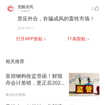
觉醒农民
2
广东梅州
里应外合，诈骗成风的畜牲市场！
2026-05-17
打开APP发贴
11
条跟贴
相关推荐
富煌钢构收监管函！财报
存会计差错，更正后2025
年三季报营收调减超4亿
每日经济新闻
元