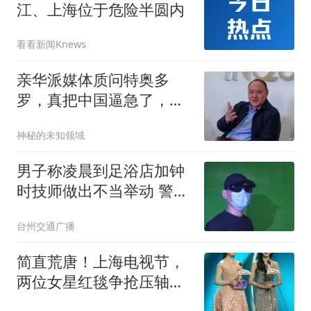
江、上海位于危险半圆内
看看新闻Knews
亲华派媒体质问特奥多
罗，真把中国逼急了，敢
不敢去仁爱礁前线？
神秘的未知领域
男子称凌晨到足浴店加钟
时技师做出不当举动 警方
回应
台州交通广播
简直荒唐！上海电视节，
两位女星红毯争抢压轴闹
僵局