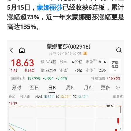
上半年国内居民出游人次34.63亿
5月15日，
蒙娜丽莎
已经收获6连板，累计
22岁女生独闯南太行失联12天
涨幅超73%，近一年来蒙娜丽莎涨幅更是
薛之谦杭州站演唱会取消
高达135%。
张本智和：零封向鹏不意外
今年第二强台风将带来多大影响
“准2万亿”之城点名支持三所大学
习近平心系体育强国建设