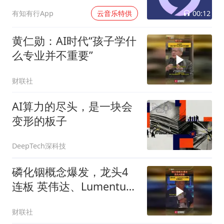
00:12
有知有行App
云音乐特供
黄仁勋：AI时代“孩子学什
么专业并不重要”
财联社
AI算力的尽头，是一块会
变形的板子
DeepTech深科技
磷化铟概念爆发，龙头4
连板 英伟达、Lumentum
预警供需缺口
财联社