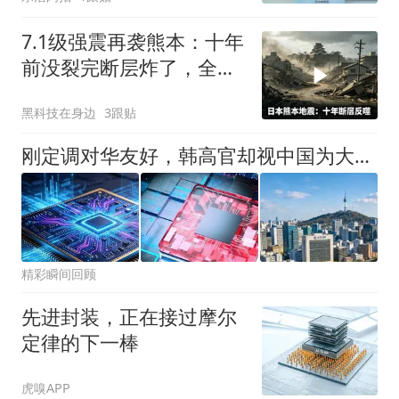
7.1级强震再袭熊本：十年
前没裂完断层炸了，全球
半导体供应链悬了
黑科技在身边
3跟贴
刚定调对华友好，韩高官却视中国为大患？李在明真该让手下清醒了
精彩瞬间回顾
先进封装，正在接过摩尔
定律的下一棒
虎嗅APP