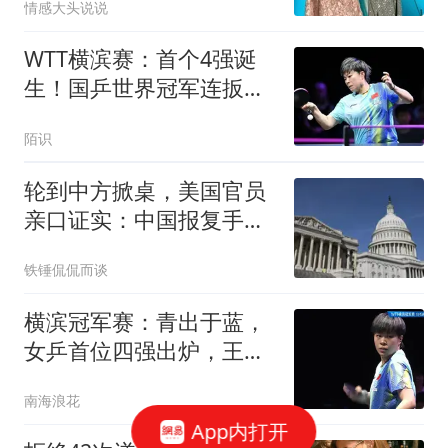
情感大头说说
WTT横滨赛：首个4强诞
生！国乒世界冠军连扳四
局，王艺迪胜朱雨玲
陌识
轮到中方掀桌，美国官员
亲口证实：中国报复手段
变强，单挑打不过
铁锤侃侃而谈
横滨冠军赛：青出于蓝，
女乒首位四强出炉，王艺
迪击败前世界第一
南海浪花
App内打开