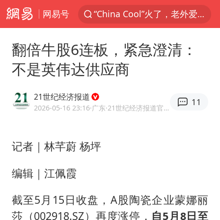
网易号
“China Cool”火了，老外爱上中国避暑游
香港宏福苑火灾或由烟头引起
翻倍牛股6连板，紧急澄清：
浙江台州《告全体市民书》
不是英伟达供应商
美拟年底前首次测试“金穹”反导系统
四川宜宾3.4级地震
21世纪经济报道
11
网约车司机充电时猝死保险拒赔
2026-05-16 23:16
·广东
·21世纪经济报道官方账号
陕西柞水泥石流已致2死 仍有1人失联
记者｜林芊蔚 杨坪
泰国初中生饮弹自尽前开了26枪
多所高校取消艺考
编辑｜江佩霞
店主称换“青海拉面”招牌后生意更好
截至5月15日收盘，A股陶瓷企业
蒙娜丽
伊斯兰版北约来了吗
莎
（002918.SZ）再度涨停，
自5月8日至