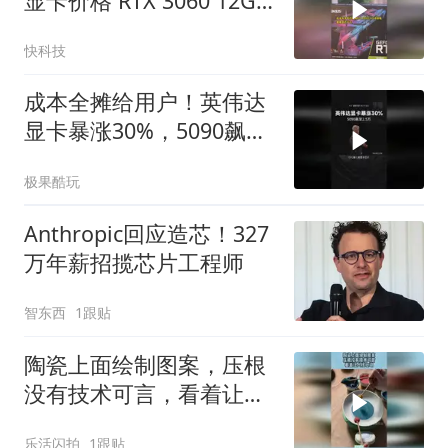
显卡价格 RTX 3060 12GB
都快涨千元
快科技
成本全摊给用户！英伟达
显卡暴涨30%，5090飙至
2.5万
极果酷玩
Anthropic回应造芯！327
万年薪招揽芯片工程师
智东西
1跟贴
陶瓷上面绘制图案，压根
没有技术可言，看着让人
很心动！
乐活闪拍
1跟贴