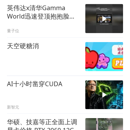
英伟达x清华Gamma
World迅速登顶抱抱脸多
智能体世界模型γ-World
量子位
天空硬糖消
AI十小时凿穿CUDA
新智元
华硕、技嘉等正全面上调