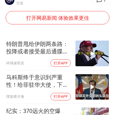
武契奇：欧洲已处于大战边缘
7
安徽
经销商证实雪佛兰已暂停在华新车销售
打开网易新闻 体验效果更佳
7月CPI同比上涨0.5% 经济内生增长动力持续增强
部分银行上调存款利率
货车高速制动失灵 交警护航化险为夷
特朗普甩给伊朗两条路：
白海豚突然大拐弯 走出罕见路线
投降或者接受最后通牒，
伊朗两条都没选，转头又
下党之路
环球谈军武
打开APP
打下美军一架无人机
马科斯终于意识到严重
性！给菲驻华大使，下达
5个必须完成的任务
理发师大海
打开APP
纪实：370远火的空爆