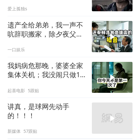
爱上孤独s
遗产全给弟弟，我一声不
吭辞职搬家，除夕夜父亲
喊我结账，我笑了
一口娱乐
我妈病危那晚，婆婆全家
集体关机；我没闹只做1
事，6天后她打来电话：
起喜电影
5跟贴
你是不是疯了？
讲真，是球网先动手
的！！！
新媒体
57跟贴