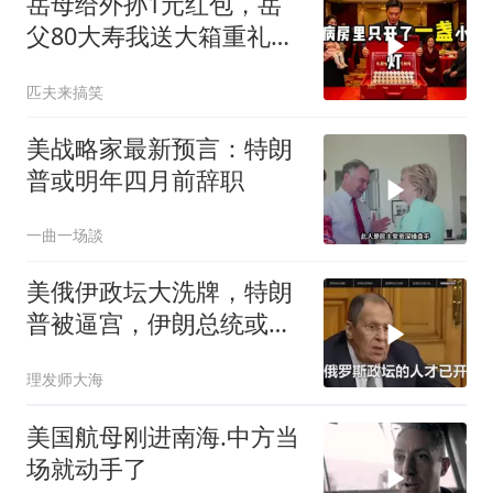
岳母给外孙1元红包，岳
父80大寿我送大箱重礼，
她当场晕倒
匹夫来搞笑
美战略家最新预言：特朗
普或明年四月前辞职
一曲一场談
美俄伊政坛大洗牌，特朗
普被逼宫，伊朗总统或下
台，普京有麻烦了
理发师大海
美国航母刚进南海.中方当
场就动手了