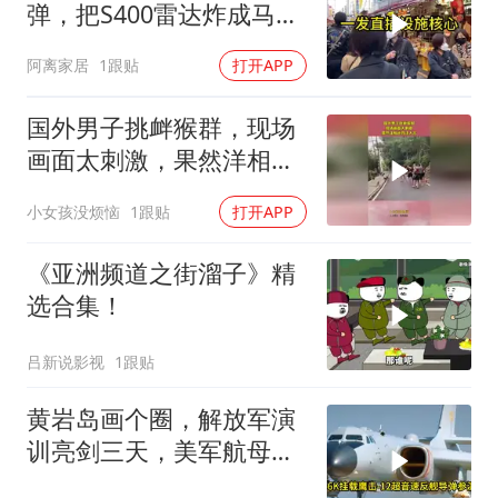
弹，把S400雷达炸成马蜂
窝，靶标惨状让台军急眼
阿离家居
1跟贴
打开APP
了
国外男子挑衅猴群，现场
画面太刺激，果然洋相还
得洋人出！
小女孩没烦恼
1跟贴
打开APP
《亚洲频道之街溜子》精
选合集！
吕新说影视
1跟贴
黄岩岛画个圈，解放军演
训亮剑三天，美军航母从
南海跑了