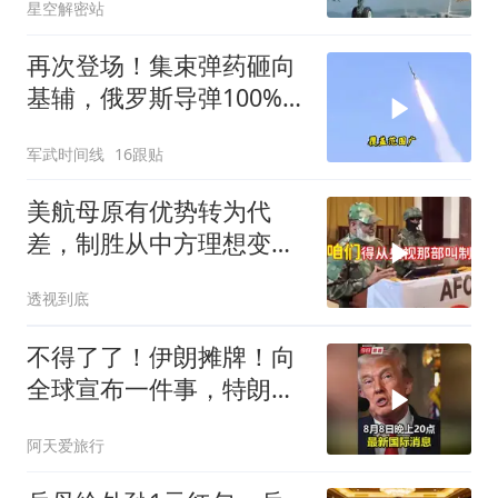
星空解密站
再次登场！集束弹药砸向
基辅，俄罗斯导弹100%突
防，乌克兰进入0拦截时
军武时间线
16跟贴
代！
美航母原有优势转为代
差，制胜从中方理想变为
既定事实
透视到底
不得了了！伊朗摊牌！向
全球宣布一件事，特朗普
这下进退两难了！
阿天爱旅行