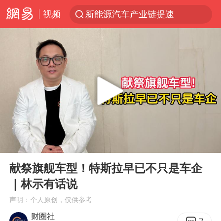
视频
新能源汽车产业链提速
SK海力士回应“或出售重庆工厂”传闻
辽宁28名务农人员中暑死亡？官方辟谣
费大厨不自称“大王”了
中央气象台继续发布暴雨橙警
独闯南太行失联女子遗体已找到
血指纹匹配成功，20年悬案告破！凶手被执行死刑
00:00
01:44
相声演员李晓龙因病去世 年仅38岁
Play
Ent
full
演员秦焰去世 曾出演《狂飙》
献祭旗舰车型！特斯拉早已不只是车企
｜林示有话说
“还不如不放假”
声明：个人原创，仅供参考
医疗垃圾做手机壳 这也是谋财害命
财圈社