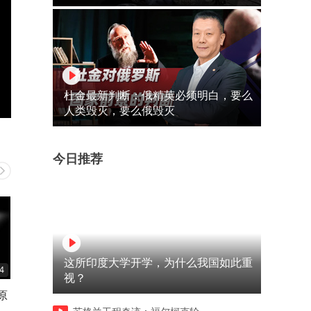
杜金最新判断：俄精英必须明白，要么
人类毁灭，要么俄毁灭
今日推荐
这所印度大学开学，为什么我国如此重
4
00:50
00:38
视？
原
和天选姬甜蜜双排！暑假购机
当女朋友嫌弃你用的是安卓
上大分就看天选7 Pro酷睿版