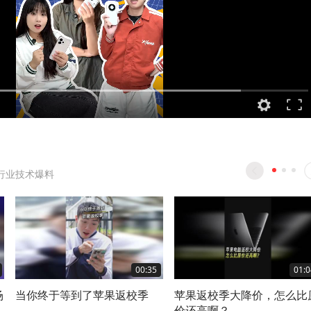
行业技术爆料
00:35
01:0
场
当你终于等到了苹果返校季
苹果返校季大降价，怎么比
价还高啊？