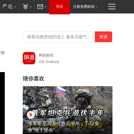
登录
注册免费邮箱
举报
网易新闻
iOS
Android
猜你喜欢
俄军坦克兵潜伏敌后半年，T-72变
身“地下堡垒”