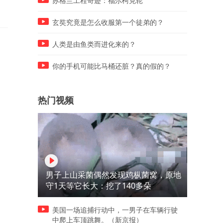
苏格兰工程奇迹：福尔柯克轮
玄奘究竟是怎么收服第一个徒弟的？
人类是由鱼类而进化来的？
你的手机可能比马桶还脏？真的假的？
热门视频
男子上山采菌偶然发现鸡枞菌窝，原地
守1天等它长大：挖了140多朵
美国一场追捕行动中，一男子在车辆行驶
中爬上车顶跳舞。（新京报）