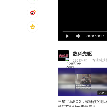
00:00
/
00:37
数科先驱
专注科技
5361粉丝
00:50
三星宝马ROG，蜘蛛侠的哪
梦幻联动让你更惊喜？