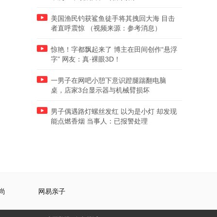
美国渔民钓获鲨鱼徒手将其拽回大海 目击
者直呼震惊 （视频来源：参考消息）
惊艳！字都飘起来了 博主在田间创作“悬浮
字” 网友：真·裸眼3D！
一男子在网吧小憩下意识蹬腿踹翻电脑
桌，店家3台显示器与机械臂损坏
男子偶遇路灯螺丝发红 以为是小灯 却发现
能点燃香烟 当事人：已报警处理
尚
网易亲子