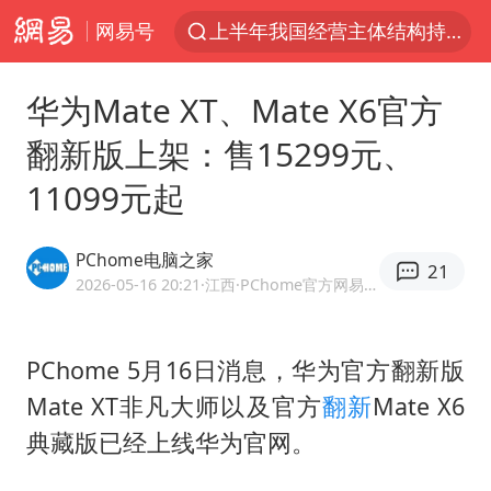
网易号
上半年我国经营主体结构持续优化
上海有出现龙卷潜势
华为Mate XT、Mate X6官方
上海全域长途客运班次全部停运
翻新版上架：售15299元、
今日15时起福州地铁高架区段停运
11099元起
白海豚逼近浙闽沿海
1枚就能让航母瘫痪 轰-6J实力有多强
PChome电脑之家
21
王艺迪2-4不敌张本美和止步4强
2026-05-16 20:21
·江西
·PChome官方网易号
国足U17与阿森纳决赛取消 并列冠军
上门女婿出轨女邻居多年被判重婚罪
PChome 5月16日消息，华为官方翻新版
Mate XT非凡大师以及官方
翻新
Mate X6
王传君 《披荆斩棘》
典藏版已经上线华为官网。
2025年小学教师减少13.19万