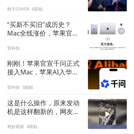
财天COVER
6跟贴
“买新不买旧”成历史？
Mac全线涨价，苹果官翻
机一夜爆发
雷科技
刚刚！苹果官宣千问正式
接入Mac，苹果AI入华迈
出关键一步
雷科技
3跟贴
这是什么操作，原来发动
机是这样翻新的，网友：
这样翻新不会误差吗
奇妙观探
4跟贴