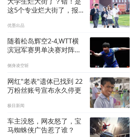
大学生烂大街了？错！是
这5个专业烂大街了，报
一个毁一个
优墨出品
随着松岛辉空2-4,WTT横
滨冠军赛男单决赛对阵出
炉: 日韩选手对决
侧身凌空斩
网红"老表"遗体已找到 22
万粉丝账号宣布永久停更
极目新闻
车主没怒，网友怒了，宝
马蜘蛛侠广告惹了谁？