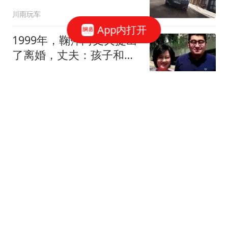
川雨玩车
App内打开
1999年，鞠萍向丈夫提出
了离婚，丈夫：孩子和财
产只能带走一样！
二胡的岁月如歌
中国一炮，直接打碎美国
20年垄断！美媒沉默，他
们终认清一个现实
古史青云啊
泰国初中生枪杀7人 幸存
老师：想杀我时刚好子弹
用完
潇湘晨报