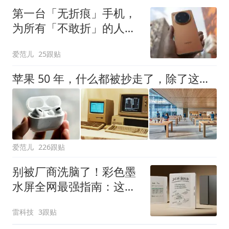
第一台「无折痕」手机，
为所有「不敢折」的人而
来｜OPPP Find N6 评测
爱范儿
25跟贴
苹果 50 年，什么都被抄走了，除了这一样
爱范儿
226跟贴
别被厂商洗脑了！彩色墨
水屏全网最强指南：这样
买不踩坑
雷科技
3跟贴