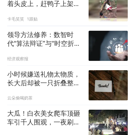
着头皮上，赶鸭子上架强
人所难！
卡毛笑笑
1跟贴
领导方法修养：数智时
代“算法辩证”与“时空折
叠”的实践智慧
经济观察报
小时候嫌送礼物太物质，
长大后却被一只折叠整齐
的袋子暖到了
云朵偷喝奶茶
大瓜！白衣美女爬车顶砸
车引千人围观，一夜刷屏
的洛南街头冲突，引发热