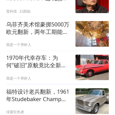
真抄不了
雷科技
22跟贴
乌菲齐美术馆豪掷5000万
欧元翻新，两年工期能否
兑现？
我是一个养虾人
1970年代幸存车：为
何“破旧”原貌竟比全新修
复更值钱？
我是一个养虾人
福特设计老兵翻新，1961
年Studebaker Champ皮
卡挂牌拍卖
绿茵狂热者