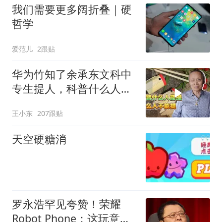
我们需要更多阔折叠｜硬
哲学
爱范儿
2跟贴
华为竹知了余承东文科中
专生提人，科普什么人能
提什么人不能提
王小东
207跟贴
天空硬糖消
罗永浩罕见夸赞！荣耀
Robot Phone：这玩意儿