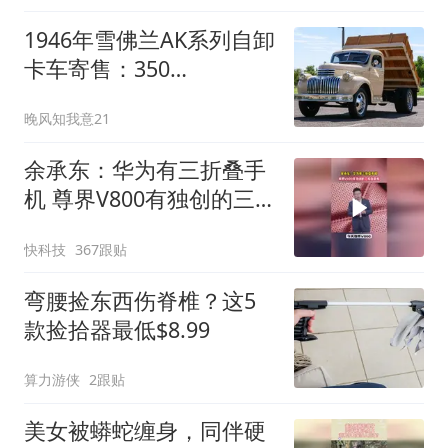
1946年雪佛兰AK系列自卸
卡车寄售：350
V8+TH400翻新改装
晚风知我意21
余承东：华为有三折叠手
机 尊界V800有独创的三
折叠桌板
快科技
367跟贴
弯腰捡东西伤脊椎？这5
款捡拾器最低$8.99
算力游侠
2跟贴
美女被蟒蛇缠身，同伴硬