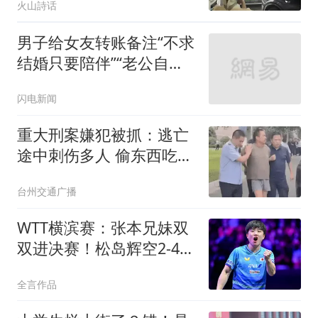
火山詩话
议
男子给女友转账备注“不求
结婚只要陪伴”“老公自愿
赠与” 分手后起诉对方返
闪电新闻
还11万余元被法院驳回
重大刑案嫌犯被抓：逃亡
途中刺伤多人 偷东西吃被
发现
台州交通广播
WTT横滨赛：张本兄妹双
双进决赛！松岛辉空2-4不
敌张本智和
全言作品