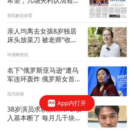
希望，几场失利认清短
板，精准定位，冲击奥运
章民解说体育
门票
亲人均离去女孩8岁独居
床头放菜刀 被老师"收
养"后逆袭
环球网资讯
名下"俄罗斯亚马逊"遭乌
军连环轰炸 俄罗斯女首富
怒了
现代快报
App内打开
38岁演员求职景区NPC:收
入基本断了 每月几千块都
没有
扬子晚报