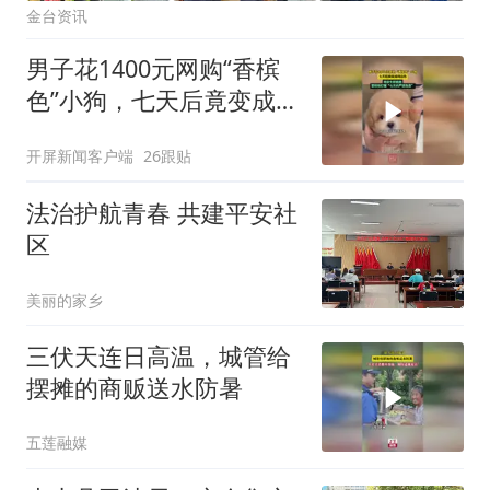
金台资讯
男子花1400元网购“香槟
色”小狗，七天后竟变成纯
白色，商家失联跑路
开屏新闻客户端
26跟贴
法治护航青春 共建平安社
区
美丽的家乡
三伏天连日高温，城管给
摆摊的商贩送水防暑
五莲融媒