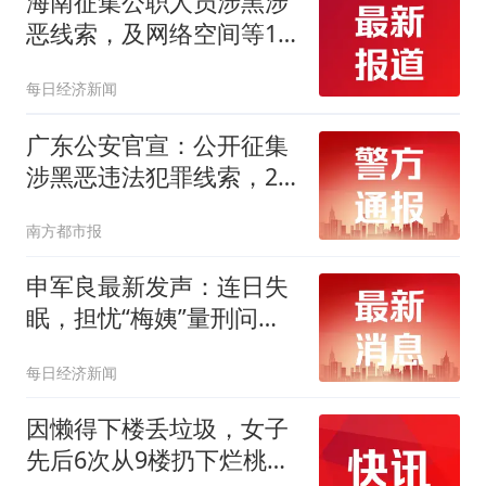
海南征集公职人员涉黑涉
恶线索，及网络空间等11
个领域、“六霸”及组织利
每日经济新闻
用未成年人实施违法犯罪
的线索
广东公安官宣：公开征集
涉黑恶违法犯罪线索，26
个举报电话公布
南方都市报
申军良最新发声：连日失
眠，担忧“梅姨”量刑问
题，盼严惩！律师：即便
每日经济新闻
年龄超过75周岁，也并非
一律不适用死刑
因懒得下楼丢垃圾，女子
先后6次从9楼扔下烂桃，