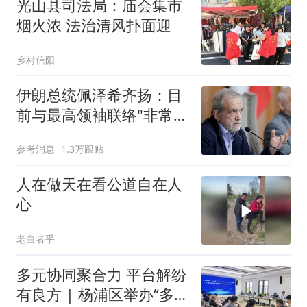
光山县司法局：庙会集市
烟火浓 法治清风扑面迎
乡村信阳
伊朗总统佩泽希齐扬：目
前与最高领袖联络"非常困
难"
参考消息
1.3万跟贴
人在做天在看公道自在人
心
老白者乎
多元协同聚合力 平台解纷
有良方 | 杨浦区举办“多元