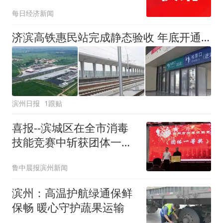
险些砸中路人，被警方刑
每日经济新闻
拘！
济滨高铁惠民站完成静态验收 年底开通运营
滨州日报
1跟贴
喜报--滨城区在全市消毒
技能竞赛中斩获团体一等
奖及优秀组织奖
鲁中晨报滨州新闻
滨州：高温护航绿通保鲜
保畅 暖心守护蔬果运输