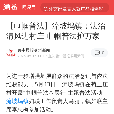
网易号
外交部发言人就广岛核爆81周年等答记者问
吉林一“温度计大楼”读数爆表
【巾帼普法】流坡坞镇：法治
贵州轮胎子公司获美国退税8136万
清风进村庄 巾帼普法护万家
台风白海豚影响中国已成定局
我国编制完成新版全月地质图
鲁中晨报滨州新闻
0
中国五箭齐发反制美国
2026-05-15 11:19
·山东
·鲁中晨报滨州新闻官方网易号
27岁女子成组织卖淫集团主犯被通缉
为进一步增强基层群众的法治意识与依法
女子利用漏洞0元薅走3000多件家电
维权能力，5月13日，流坡坞镇在苟王庄
多地要求领导干部带头休假
村开展“巾帼普法基层行”主题普法活动。
村民谈“梅姨”：叫的其实是“媒姨”
流坡坞镇
妇联工作负责人马丽，镇妇联主
泰国一女公务员妆容引争议 本人回应
席李忠梅参加活动。