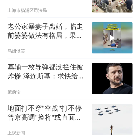
协同·法护数商”平台经济
上海市杨浦区司法局
矛盾纠纷多元化解推进会
暨基层法治观察活动
老公家暴妻子离婚，临走
前婆婆做法有格局，果然
是女人最懂女人
鸟姐谈笑
基辅一枚导弹都没拦住被
炸惨 泽连斯基：求快给我
导弹
策前论
地面打不穿"空战"打不停
普京高调"换将"或直面消
耗战
上观新闻