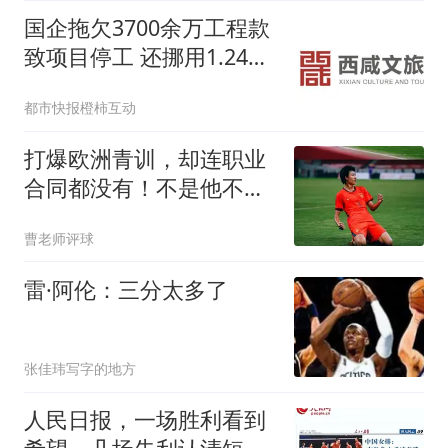
国企拖欠3700余万工程款
致项目停工 还挪用1.24亿
资金
都市快报橙柿互动
打爆欧洲青训，却连职业
合同都没有！不是他不想
走，是桥还没搭好
曹老师评球
雷·阿伦：三分太多了
张佳玮写字的地方
人民日报，一场胜利看到