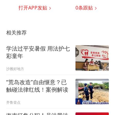
打开APP发贴
0
条跟贴
相关推荐
学法过平安暑假 用法护七
彩童年
沙雅好地方
“荒岛改造”自由惬意？已
触碰法律红线！案例解读
齐鲁壹点