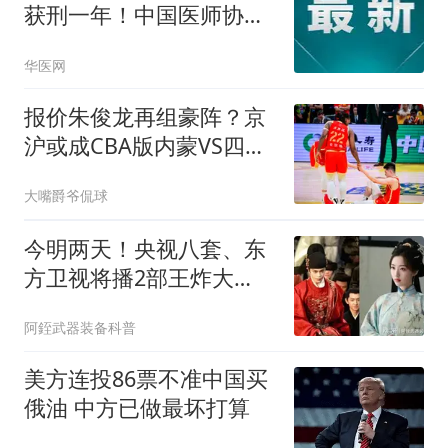
获刑一年！中国医师协会
发声！
华医网
报价朱俊龙再组豪阵？京
沪或成CBA版内蒙VS四川
1弱点阻首钢冲冠
大嘴爵爷侃球
今明两天！央视八套、东
方卫视将播2部王炸大
剧，众星云集追哪部
阿銍武器装备科普
美方连投86票不准中国买
俄油 中方已做最坏打算