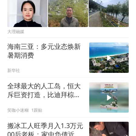
大理融媒
海南三亚：多元业态焕新
暑期消费
新华社
全球最大的人工岛，恒大
斥巨资打造，比迪拜棕榈
岛还要大！
笑咖小迷糊
1跟贴
搬冰工人旺季月入1.3万元
00后老板：家中负债近两