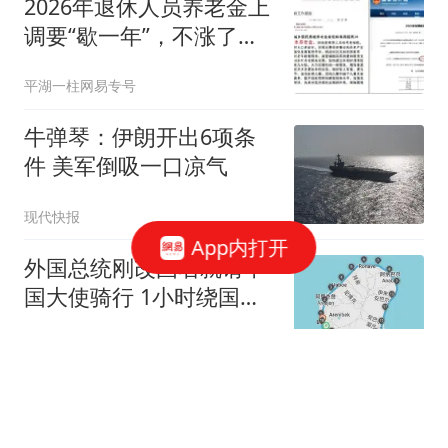
2026年退休人员养老金上
调要“歇一年”，不涨了？
这事是真的吗？
平湖一柱网易专号
牛弹琴：伊朗开出6项条
件 美军倒吸一口凉气
现代快报
App内打开
外国总统刚改国名就请中
国大使骑行 1小时绕国境
线1圈
极目新闻
重大刑案嫌犯被抓：逃亡
途中刺伤多人 偷东西吃被