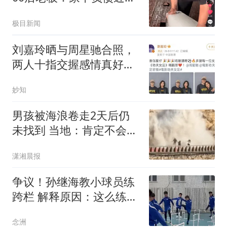
亿
极目新闻
刘嘉玲晒与周星驰合照，
两人十指交握感情真好，
同框生图赏心悦目
妙知
男孩被海浪卷走2天后仍
未找到 当地：肯定不会放
弃
潇湘晨报
争议！孙继海教小球员练
跨栏 解释原因：这么练才
专业 与董路不同
念洲