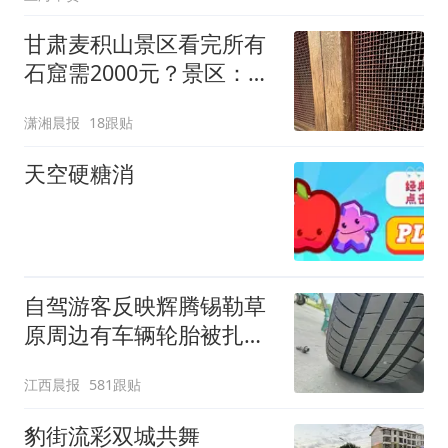
甘肃麦积山景区看完所有
石窟需2000元？景区：部
分石窟受特别保护，游客
潇湘晨报
18跟贴
可按需买
天空硬糖消
自驾游客反映辉腾锡勒草
原周边有车辆轮胎被扎，
修理店铺换胎价格高达千
江西晨报
581跟贴
元，官方发布情况通报
豹街流彩双城共舞