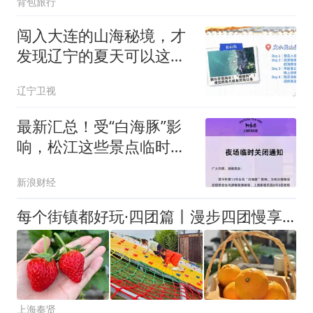
背包旅行
闯入大连的山海秘境，才
发现辽宁的夏天可以这
么“浪”！
辽宁卫视
最新汇总！受“白海豚”影
响，松江这些景点临时闭
园→
新浪财经
每个街镇都好玩·四团篇丨漫步四团慢享时光！超实用游玩攻略轻松打卡
上海奉贤