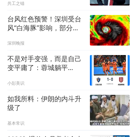
共工之锚
台风红色预警！深圳受台
风“白海豚”影响，部分列
车停运，未来一周天气有
深圳晚报
变
不是对手变强，而是自己
变平庸了：蓉城躺平
或“在”等浙江
小彭美识
如我所料：伊朗的内斗升
级了
基本常识