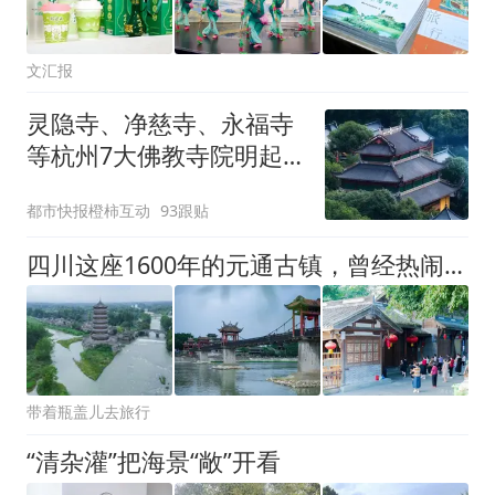
文汇报
灵隐寺、净慈寺、永福寺
等杭州7大佛教寺院明起
临时关闭，别跑空了
都市快报橙柿互动
93跟贴
四川这座1600年的元通古镇，曾经热闹繁荣被称作“小成都”
带着瓶盖儿去旅行
“清杂灌”把海景“敞”开看