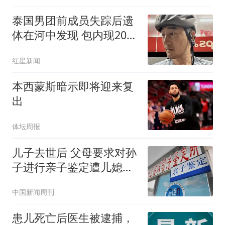
泰国男团前成员失踪后遗
体在河中发现 包内现20公
斤砖
红星新闻
本西蒙斯暗示即将迎来复
出
体坛周报
儿子去世后 父母要求对孙
子进行亲子鉴定遭儿媳拒
绝
中国新闻周刊
患儿死亡后医生被逮捕，