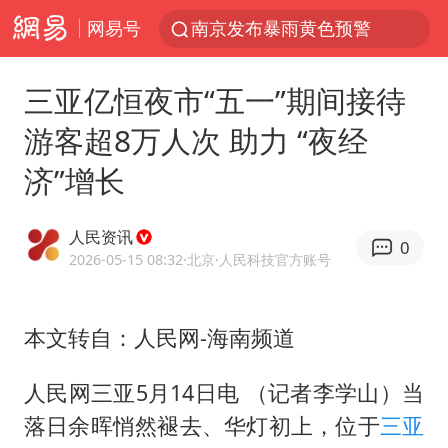
网易号
上海：5号线16号线浦江线全线停运
白海豚逼近浙闽沿海
三亚亿恒夜市“五一”期间接待
国足U17与阿森纳决赛取消 并列冠军
游客超8万人次 助力 “夜经
王艺迪2-4不敌张本美和止步4强
济”增长
刘畊宏加盟《披荆斩棘》
白海豚5次眼壁置换
人民资讯
0
王艺迪无缘横滨赛决赛
2026-05-15 08:32
·北京
·人民科技官方账号
杭州部分地铁高架段临时停运
2025年小学教师减少13.19万
本文转自：人民网-海南频道
白海豚或提早3小时登陆
人民网三亚5月14日电 （记者李学山）当
上海大部迎大暴雨
落日余晖悄然褪去、华灯初上，位于
三亚