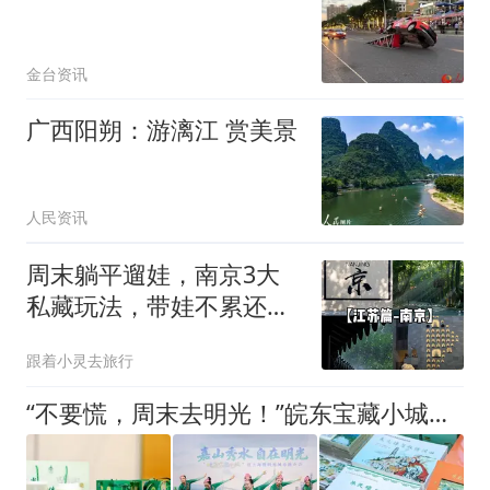
金台资讯
广西阳朔：游漓江 赏美景
人民资讯
周末躺平遛娃，南京3大
私藏玩法，带娃不累还长
见识
跟着小灵去旅行
“不要慌，周末去明光！”皖东宝藏小城魅力闪耀黄浦江畔