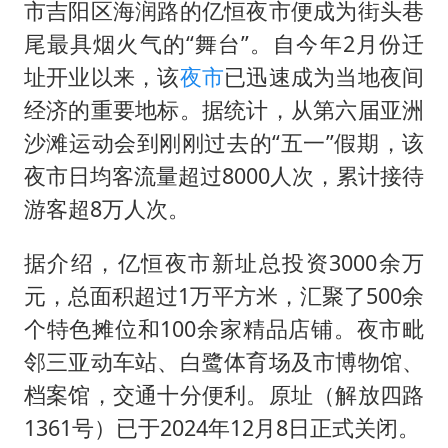
《龙餐馆》 冲奖
市吉阳区海润路的亿恒夜市便成为街头巷
武契奇会见泽连斯基有何意图
尾最具烟火气的“舞台”。自今年2月份迁
址开业以来，该
夜市
已迅速成为当地夜间
“伊斯兰版北约”出现
经济的重要地标。据统计，从第六届亚洲
以军士兵把枪口对准中国记者
沙滩运动会到刚刚过去的“五一”假期，该
构建更高水平的全民健身公共服务体系
夜市日均客流量超过8000人次，累计接待
游客超8万人次。
据介绍，亿恒夜市新址总投资3000余万
元，总面积超过1万平方米，汇聚了500余
个特色摊位和100余家精品店铺。夜市毗
邻三亚动车站、白鹭体育场及市博物馆、
档案馆，交通十分便利。原址（解放四路
1361号）已于2024年12月8日正式关闭。