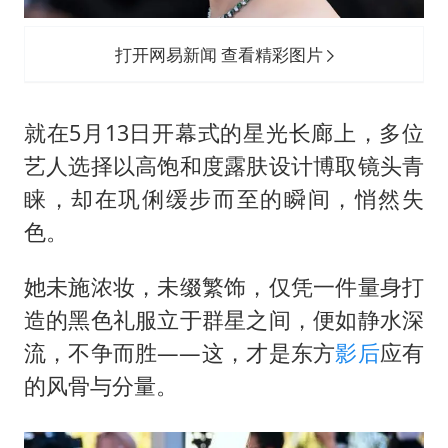
打开网易新闻 查看精彩图片
就在5月13日开幕式的星光长廊上，多位
艺人选择以高饱和度露肤设计博取镜头青
睐，却在巩俐缓步而至的瞬间，悄然失
色。
她未施浓妆，未缀繁饰，仅凭一件量身打
造的黑色礼服立于群星之间，便如静水深
流，不争而胜——这，才是东方
影后
应有
的风骨与分量。