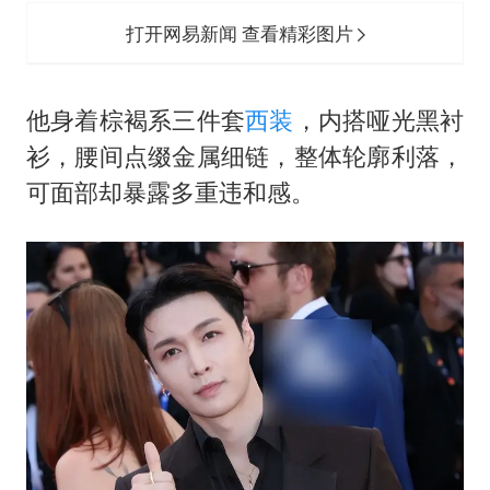
打开网易新闻 查看精彩图片
他身着棕褐系三件套
西装
，内搭哑光黑衬
衫，腰间点缀金属细链，整体轮廓利落，
可面部却暴露多重违和感。