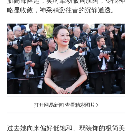
肌高耸隆起，笑时牵动眼周肌肉，令眼神
略显收敛，神采稍逊往昔的沉静通透。
打开网易新闻 查看精彩图片
过去她向来偏好低饱和、弱装饰的极简美