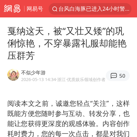
网易号
台风白海豚已进入24小时警戒线
秋天的第一杯奶茶怎么选
戛纳这天，被“又壮又矮”的巩
上海：台风白海豚或将带来龙卷风
俐惊艳，不穿暴露礼服却能艳
四川宜宾高县4.9级地震致1死
压群芳
中国女篮70-67险胜尼日利亚女篮
中巨芯：上半年归母净利润1405.77万元
不似少年游
50
38岁演员求职万岁山NPC成功
2026-05-13 14:34
·浙江
·优质娱乐领域创作者
胜宏科技：股票交易异常波动
国乒男单横滨冠军赛全军覆没
阅读本文之前，诚邀您轻点“关注”，这样
既能方便您随时参与互动、转发分享，也
胡彦斌获《歌手2026》歌王
能让您获得更深度的观感体验。内容创作
U17国足三连胜晋级明日之星半决赛
耗时费力，您的每一次点击，都是对我们