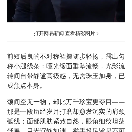
打开网易新闻 查看精彩图片
前短后曳的不对称裙摆随步轻扬，露出匀
称小腿线条；哑光缎面垂坠流畅，光影流
转间自带静谧高级感，无需珠玉加身，已
成焦点本身。
颈间空无一物，却比万千珍宝更夺目——
那是一段历经岁月打磨却愈发沉实的肩颈
弧线；面部肌肤紧致自然，眼角细纹坦荡
舒展，目光沉静如渊，举手投足皆是不可