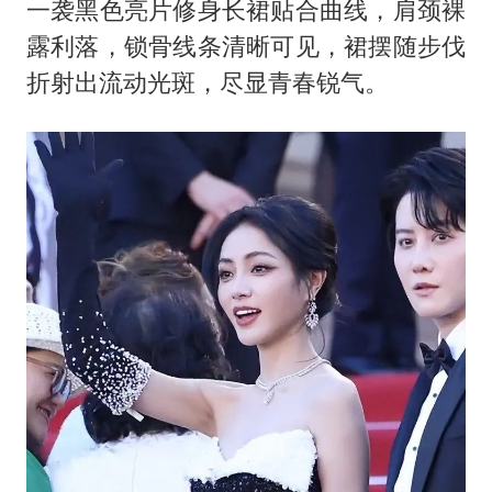
一袭黑色亮片修身长裙贴合曲线，肩颈裸
露利落，锁骨线条清晰可见，裙摆随步伐
折射出流动光斑，尽显青春锐气。