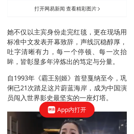
打开网易新闻 查看精彩图片
她不仅以主宾身份走完红毯，更在现场用
标准中文发表开幕致辞，声线沉稳醇厚，
吐字清晰有力，每一个停顿、每一次抬
眸，皆彰显多年淬炼出的笃定与分量。
自1993年《霸王别姬》首登戛纳至今，巩
俐已21次踏足这片蔚蓝海岸，成为中国演
员闯入世界影史最坚实的一座灯塔。
App内打开