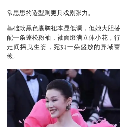
常思思的造型则更具戏剧张力。
基础款黑色裹胸裙本显低调，但她大胆搭
配一条蓬松粉袖，袖面缀满立体小花，行
走间摇曳生姿，宛如一朵盛放的异域蔷
薇。