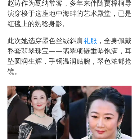
赵涛作为戛纳常客，多年来伴随贾樟柯导
演穿梭于这座地中海畔的艺术殿堂，已是
红毯上的熟稔身影。
此次她选穿墨色丝绒斜肩
礼服
，全身佩戴
整套翡翠珠宝——翡翠项链垂坠饱满，耳
坠圆润生辉，手镯温润贴腕，翠色浓郁抢
镜。