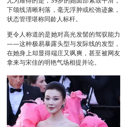
尤为难得的是，39岁的她面部紧致平滑，
下颌线清晰利落，毫无浮肿或松弛迹象，
状态管理堪称同龄人标杆。
更令人称道的是她对高光发髻的驾驭能力
——这种极易暴露头型与发际线的发型，
在她身上却显得端庄又飒爽，甚至被网友
拿来与宋佳的明艳气场相提并论。