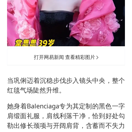
打开网易新闻 查看精彩图片
当巩俐迈着沉稳步伐步入镜头中央，整个
红毯气场陡然升维。
她身着Balenciaga专为其定制的黑色一字
肩缎面礼服，肩线利落干净，恰到好处勾
勒出修长颈项与开阔肩背，含蓄而不失力