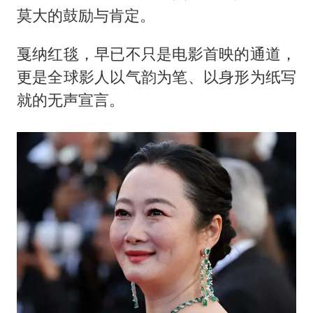
美股存储板块集体大跌
莫大的鼓励与肯定。
东航：国内客票提前14天免费退改
戛纳红毯，早已不只是电影首映的通道，
名创优品回应女子吐槽内裤质量差
更是全球影人以气韵为笔、以身形为纸写
日本试射“战斧”导弹，国防部回应
就的无声宣言。
夯实基础开新局