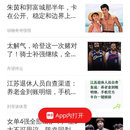
朱茵和郭富城那半年，卡
在公开、稳定和边界上，
最后谁都没敢先交出自己
动物奇奇怪怪
太解气，哈登这一次赌对
了！骑士补强继续，全新
阵容给了他底气
舟望停云
江苏退休人员自查渠道：
养老金到账明细，手机官
方平台一键核验
刘哥谈体育
App内打开
女单4强全部出炉！产生3
大不可思议，陈幸同剃光