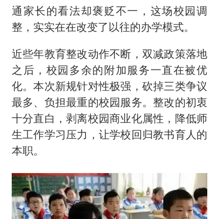
宇树王兴兴被问了360多个问题
通家长的看法却褒贬不一，这场校园调
几元成本的AI广告导致千万市值蒸发
整，实实在在改变了以往的办学模式。
台当局重金为“台独”织“皇帝新衣”
近些年教育整改动作不断，双减政策落地
乐享全民健身 共筑健康中国
之后，校园多余的附加服务一直在被优
化。本次新规针对性极强，砍掉三类争议
最多、负担最重的校园服务。整改的初衷
十分直白，剥离校园商业化属性，降低师
生工作学习压力，让学校回归教书育人的
本职。