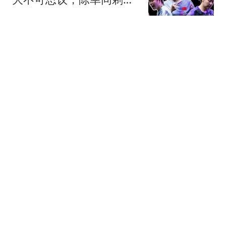
头，蒯曼强势爆发
慢歌轻步谣
《功夫女足》分账7.73
亿，新加坡首日破200万
新元，周星驰赢麻了
手工制作阿歼
德转公布U23身价榜：亚
马尔2.2亿欧居首，贝林厄
姆1.6亿欧次之
懂球帝
彻底凉凉？沈腾王炸新片
口碑崩塌，30亿票房梦
碎，周星驰躺赢
可乐谈情感