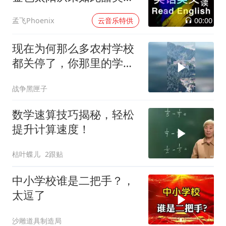
过
00:00
孟飞Phoenix
云音乐特供
现在为何那么多农村学校
都关停了，你那里的学校
还好吗
战争黑匣子
数学速算技巧揭秘，轻松
提升计算速度！
枯叶蝶儿
2跟贴
中小学校谁是二把手？，
太逗了
沙雕道具制造局