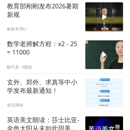
教育部刚刚发布2026暑期
新规
彬彬有理Li
数学老师解方程：x2 - 25
= 11000
触可及
9跟贴
玄外、郑外、求真等中小
学发布最新通知！
南京择校
英语美文朗读：莎士比亚-
金色太阳从未如此甜美吻