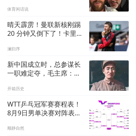
他只是一名普通儿子
体育闲话说
晴天霹雳！曼联新核刚踢
20 分钟又倒下了！卡里克
哭晕
澜归序
新中国成立时，总参谋长
一职难定夺，毛主席：请
在青岛的子敬出山
开箱历史
WTT乒乓冠军赛赛程表！
8月9日男单决赛对阵表！
女单决赛对阵时间
顺静自然