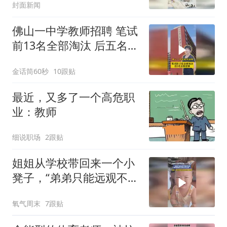
封面新闻
佛山一中学教师招聘 笔试
前13名全部淘汰 后五名全
部逆袭
金话筒60秒
10跟贴
最近，又多了一个高危职
业：教师
细说职场
2跟贴
姐姐从学校带回来一个小
凳子，“弟弟只能远观不能
近玩焉，看到姐姐走过来
氧气周末
7跟贴
立马让座”