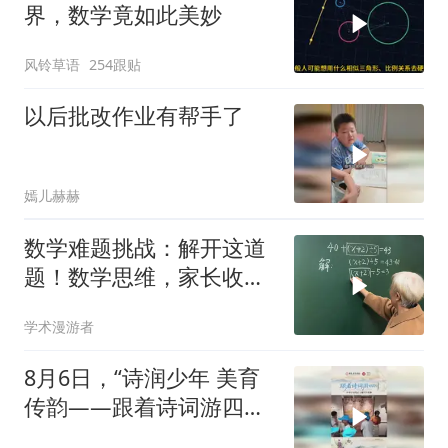
界，数学竟如此美妙
风铃草语
254跟贴
以后批改作业有帮手了
嫣儿赫赫
数学难题挑战：解开这道
题！数学思维，家长收藏
孩子受益知识点
学术漫游者
8月6日，“诗润少年 美育
传韵——跟着诗词游四
川”研学活动正式开营