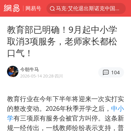
网易号
日本发布排名：“中国第一，美日德韩英法居后”
央视新主播李秋莹孙亚鹏亮相
教育部已明确！9月起中小学
情侣平潭拍日出坠崖1死1伤
取消3项服务，老师家长都松
大V：马科斯把路走绝了
口气！
白海豚将正面袭击贯穿浙江
购飞机票7分钟后退票被扣2022元
今朝牛马
104
2026-05-14 20:28
·四川
杭州全市有序停课
陈思诚零点晒照为佟丽娅庆生
教育行业在今年下半年将迎来一次实打实
夏日经济乘“热”而上 消费市场向“新”而行
的整改变动。2026年秋季开学之后，
中小
36岁男演员成景区NPC后人气爆棚
学
有三项原有服务会被官方叫停。这条新
身体出现这几个信号可能是肝在求救
规一经传出，一线教师纷纷表示支持，普