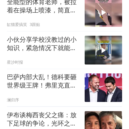
全能型的体育老师，被拉
着在操场上喷漆，简直越
干越有劲！
缸猫爱搞笑
3跟贴
小伙分享学校没教过的小
知识，紧急情况下就能派
上用场，网友：脚麻甩手
星沙时报
下次必须试试
巴萨内部大乱！德科要砸
世界级王牌！弗里克直接
说不
澜归序
伊布谈梅西丧父之痛：放
下足球的争论，光环之下