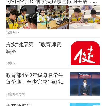
“小小科学家”研学实践点亮假期生活，打造行走式科普课堂
新浪财经
夯实“健康第一”教育师资
底座
健康报
教育部4至9年级每名学生
每学期，至少完成1项科
学探究任务，纳入学生综
河南都市频道
合素质评价档案不另作考
试要求
天空硬糖消