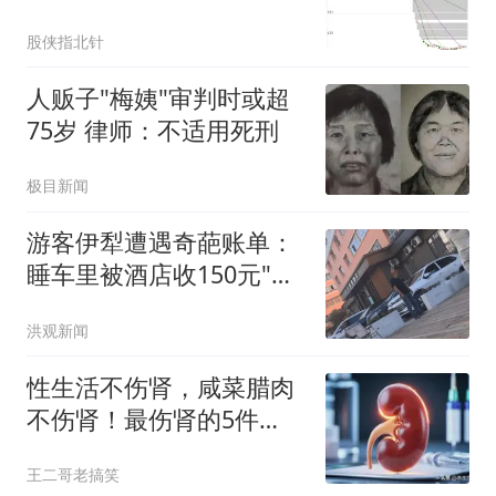
底谁在不计成本砸盘？
股侠指北针
人贩子"梅姨"审判时或超
75岁 律师：不适用死刑
极目新闻
游客伊犁遭遇奇葩账单：
睡车里被酒店收150元"住
宿费"
洪观新闻
性生活不伤肾，咸菜腊肉
不伤肾！最伤肾的5件
事，90%的人天天在做
王二哥老搞笑