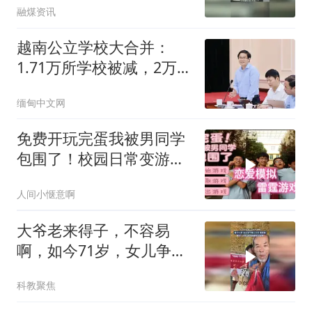
融煤资讯
你多加点肉！
越南公立学校大合并：
1.71万所学校被减，2万校
长副校长面临调岗
缅甸中文网
免费开玩完蛋我被男同学
包围了！校园日常变游戏
胡闹高中笑
人间小惬意啊
大爷老来得子，不容易
啊，如今71岁，女儿争气
考上大学，很欣慰
科教聚焦