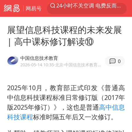
网易号
美国退回1000亿美元关税
“事业单位招聘不是人情买卖”
展望信息科技课程的未来发展
河南试行周五下午弹性离岗
| 高中课标修订解读⑩
李亚鹏向地铁吐血女孩捐99999元
新华社权威快报|我国编制完成新版全月地质图
中国信息技术教育
0
山东财大教授刘海明逝世 终年38岁
2026-05-14 10:35
·北京
·中国信息技术教育官方网易号
“银行午休1.5小时”留个窗口行不行
2025年10月，教育部正式印发《普通高
要给全体职工“应休尽休”的底气
中信息科技课程标准日常修订版（2017年
如何把百年大党建设得更加坚强有力
版2025年修订）》，这也是普通
高中
信息
80后女柜员逆袭成4200亿银行副行长
科技课程
标准时隔五年后又一次修订。
余承东口误将24999元电脑报成2499