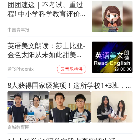
团团速递｜不考试、重过
程! 中小学科学教育评价
迎来新转向
中国青年报
英语美文朗读：莎士比亚-
金色太阳从未如此甜美吻
过
00:00
孟飞Phoenix
云音乐特供
8人获得国家级奖项！这所学校1+3班，交出硬核“成绩单”！
京城教育圈