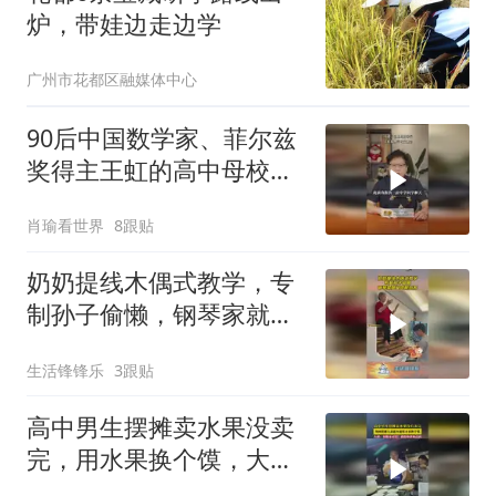
炉，带娃边走边学
广州市花都区融媒体中心
90后中国数学家、菲尔兹
奖得主王虹的高中母校举
行王虹精神学习交流会
肖瑜看世界
8跟贴
奶奶提线木偶式教学，专
制孙子偷懒，钢琴家就是
这样培养！
生活锋锋乐
3跟贴
高中男生摆摊卖水果没卖
完，用水果换个馍，大
叔：那有啥不可以，我给