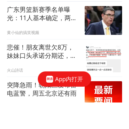
广东男篮新赛季名单曝
光：11人基本确定，两人
死磕最后关键席位！
黄小仙的搞笑视频
悲催！朋友离世欠8万，
妹妹口头承诺分期还，一
江苏网友发帖深表忧虑，
火山詩话
引发热议
App内打开
突降急雨！朝阳区发布雷
电蓝警，周五北京还有雨
新京报
我婆婆长得好看，在北京