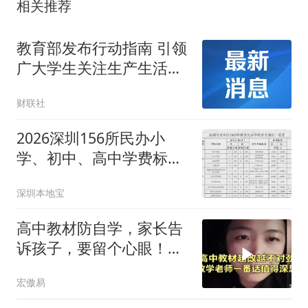
相关推荐
教育部发布行动指南 引领
广大学生关注生产生活实
际和科技发展前沿、大胆
财联社
探索
2026深圳156所民办小
学、初中、高中学费标
准！
深圳本地宝
高中教材防自学，家长告
诉孩子，要留个心眼！听
数学老师怎么说！
宏傲易