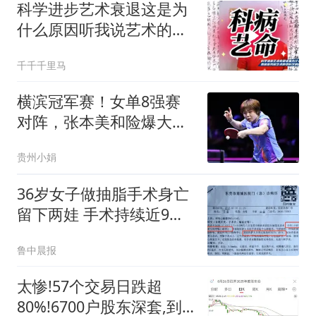
科学进步艺术衰退这是为
什么原因听我说艺术的命
科学的病科学进步
千千千里马
横滨冠军赛！女单8强赛
对阵，张本美和险爆大
冷，王艺迪大战伊藤
贵州小娟
36岁女子做抽脂手术身亡
留下两娃 手术持续近9个
小时
鲁中晨报
太惨!57个交易日跌超
80%!6700户股东深套,到