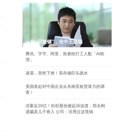
一枚“回旋镖”，击中王思聪
腾讯、字节、阿里，抢着给打工人配「AI助
理」
凌晨，突然下挫！美存储巨头跳水
美国发起对中国企业从东南亚租赁算力的调
查！
涉案近20亿！杉杉股份被起诉追债，郑永刚
遗孀及儿子卷入 公司：没用过这笔钱