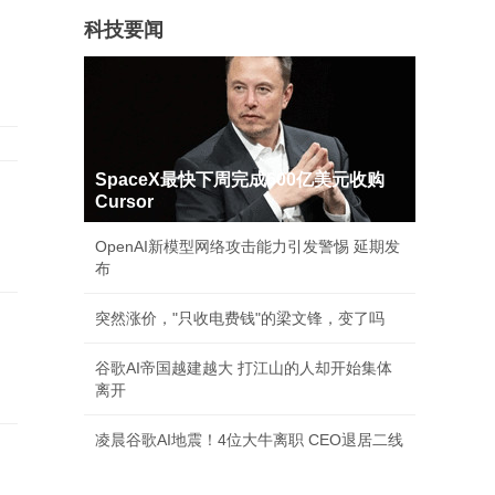
科技要闻
SpaceX最快下周完成600亿美元收购
Cursor
OpenAI新模型网络攻击能力引发警惕 延期发
布
突然涨价，"只收电费钱"的梁文锋，变了吗
谷歌AI帝国越建越大 打江山的人却开始集体
离开
凌晨谷歌AI地震！4位大牛离职 CEO退居二线