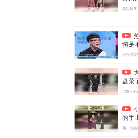
易起搞笑 20
愣是
小强凌凌柒 2
盘菜
沉默开心果 2
的手
萌一萌笑笑 2