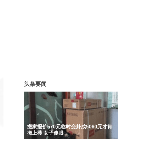
头条要闻
搬家报价570元临时变卦成5060元才肯
搬上楼 女子傻眼