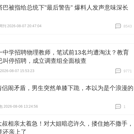
塔巴被指给总统下"最后警告" 爆料人发声意味深长
 2026-08-07 20:47:04
8543
跟贴
8543
一中学招聘物理教师，笔试前13名均遭淘汰？教育
已叫停招聘，成立调查组全面核查
26-08-07 15:53:23
9771
跟贴
9771
情侣闹矛盾，男生突然单膝下跪，本以为是个浪漫的
！
026-08-06 13:24:56
1
跟贴
1
大叔相亲太着急！对大姐暗恋许久，搂住她不撒手，
竟还亲上了