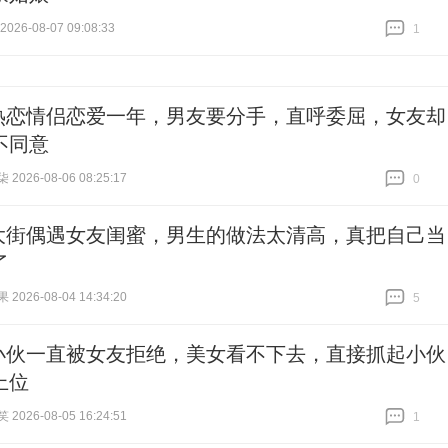
26-08-07 09:08:33
1
跟贴
1
热恋情侣恋爱一年，男友要分手，直呼委屈，女友却
不同意
026-08-06 08:25:17
0
跟贴
0
大街偶遇女友闺蜜，男生的做法太清高，真把自己当
了
026-08-04 14:34:20
5
跟贴
5
小伙一直被女友拒绝，美女看不下去，直接抓起小伙
上位
026-08-05 16:24:51
1
跟贴
1