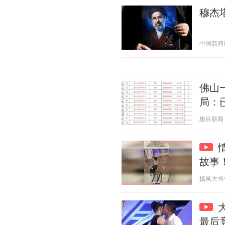
穆杰
中国新闻周刊
佛山
局：
极目新闻 20
故事
搞笑大书包 2
最后