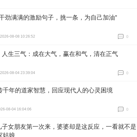
售干劲满满的激励句子，挑一条，为自己加油”
26-08-08 10:26:52
0
跟贴
0
 | 人生三气：成在大气，赢在和气，清在正气
26-08-04 23:39:04
0
跟贴
0
传千年的道家智慧，回应现代人的心灵困境
6-08-04 16:04:06
0
跟贴
0
儿子女朋友第一次来，婆婆却是这反应，一看就不是
家姑娘