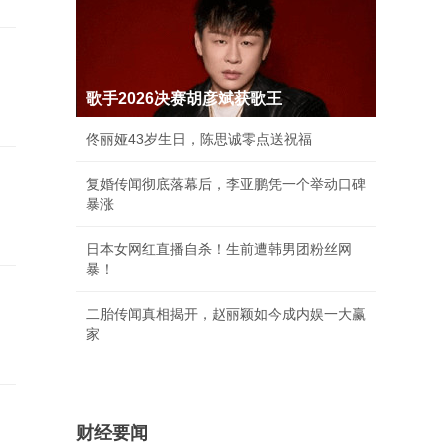
歌手2026决赛胡彦斌获歌王
佟丽娅43岁生日，陈思诚零点送祝福
复婚传闻彻底落幕后，李亚鹏凭一个举动口碑
暴涨
日本女网红直播自杀！生前遭韩男团粉丝网
暴！
二胎传闻真相揭开，赵丽颖如今成内娱一大赢
家
财经要闻