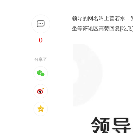
领导的网名叫上善若水，
坐等评论区高赞回复[吃瓜
0
分享至