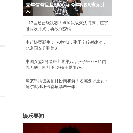
去年信誓旦旦3000万 今年NBA查无此
人
U17国足晋级决赛！点球决战淘汰河床，江宇
涵两次扑点，再战阿森纳
中超惨案诞生：4-0横扫，张玉宁传射建功，
北京国安升到第3
中国女篮3分险胜世界第八，张子宇24+11内
线无解，杨舒予12+6王思雨7+5
曝莱昂纳德案预计协商和解！名嘴要求重罚：
鲍尔默和小卡都该禁赛一年
娱乐要闻