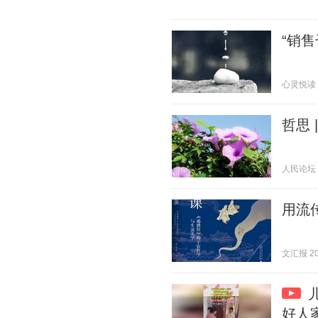
“销
心灵悦读 20
哲思
人民论坛 20
用流
文汇报 202
好人