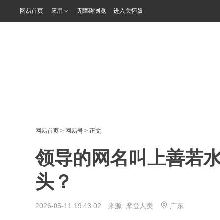
网易首页
应用
无障碍浏览
进入关怀版
网易首页
>
网易号
> 正文
领导的网名叫上善若
头？
2026-05-11 19:43:02 来源:
摩登人类
广东