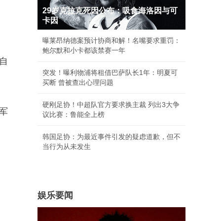
29岁克拉克死因公布：吸食海洛因与可
卡因
曝莱昂纳德案预计协商和解！名嘴要求重罚：
鲍尔默和小卡都该禁赛一年
自
突发！曝利物浦将租借巴萨队长1年：明夏可
买断 曾被查出心理问题
硬刚足协！中超队官方要求换主裁 列出3大争
军
议比赛：鲁能全上榜
韩国足协：为最近事件引发的疑虑道歉，但不
当行为从未发生
娱乐要闻