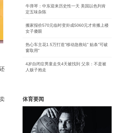
牛弹琴：中东迎来历史性一天 美国以色列肯
定五味杂陈
搬家报价570元临时变卦成5060元才肯搬上楼
女子傻眼
热心车主花1.5万打造"移动急救站" 贴条"可破
窗取用"
4岁自闭症男童走失4天被找到 父亲：不是被
还
人贩子抱走
卖
体育要闻