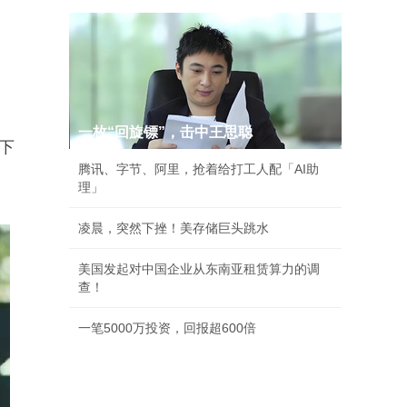
一枚“回旋镖”，击中王思聪
下
腾讯、字节、阿里，抢着给打工人配「AI助
理」
凌晨，突然下挫！美存储巨头跳水
美国发起对中国企业从东南亚租赁算力的调
查！
一笔5000万投资，回报超600倍