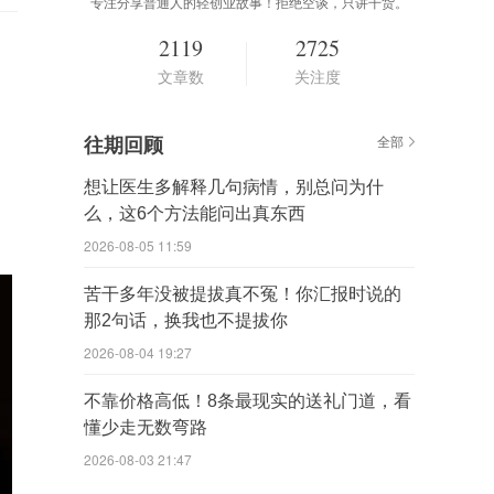
专注分享普通人的轻创业故事！拒绝空谈，只讲干货。
2119
2725
文章数
关注度
往期回顾
全部
想让医生多解释几句病情，别总问为什
么，这6个方法能问出真东西
2026-08-05 11:59
苦干多年没被提拔真不冤！你汇报时说的
那2句话，换我也不提拔你
2026-08-04 19:27
不靠价格高低！8条最现实的送礼门道，看
懂少走无数弯路
2026-08-03 21:47