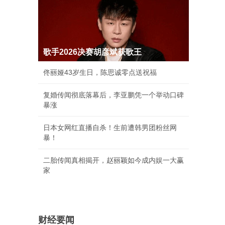
歌手2026决赛胡彦斌获歌王
佟丽娅43岁生日，陈思诚零点送祝福
复婚传闻彻底落幕后，李亚鹏凭一个举动口碑
暴涨
日本女网红直播自杀！生前遭韩男团粉丝网
暴！
二胎传闻真相揭开，赵丽颖如今成内娱一大赢
家
财经要闻