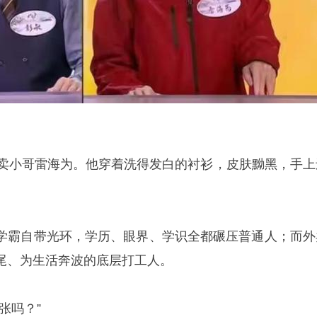
外卖小哥雷海为。他穿着洗得发白的衬衫，皮肤黝黑，手上
学霸自带光环，学历、眼界、学识全都碾压普通人；而外
尾、为生活奔波的底层打工人。
张吗？”