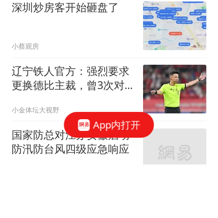
深圳炒房客开始砸盘了
小蔡观房
辽宁铁人官方：强烈要求
更换德比主裁，曾3次对
泰山重大误判被罚
小金体坛大视野
App内打开
国家防总对江苏安徽启动
防汛防台风四级应急响应
新京报
乐福想加盟76人重聚詹姆
斯，前队友莫里斯开抢：