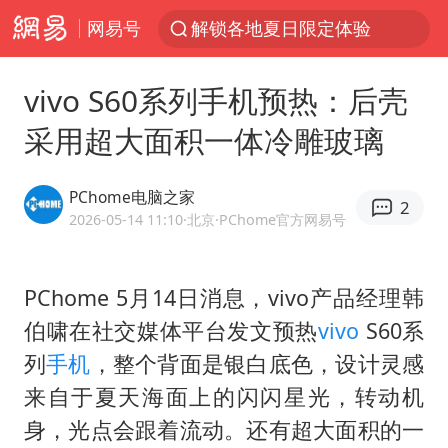
网易号
解锁各地夏日限定体验
视频丨中国东方电气集团原党组副书记、董事宋致远被查
vivo S60系列手机预热：后壳
四川宜宾市珙县发生3.4级地震
采用超大面积一体冷雕玻璃
台风白海豚闭眼浙江上海处于危险半圆
白海豚将正面袭击贯穿浙江
PChome电脑之家
2
香港宏福苑火灾或由烟头引起
2026-05-14 11:10
·北京
·PChome官方网易号
中国父女泰国骑摩托车坠崖1死1伤
PChome 5月14日消息，vivo产品经理韩
浙江台州《告全体市民书》
伯啸在社交媒体平台发文预热
vivo
S60系
网约车司机充电时猝死保险拒赔
列
手机
，整个背面是银白底色，设计灵感
周末打虎 宋致远被查
来自于夏天海面上的闪闪星光，转动机
郑丽文：台湾从来没有“独立”过
身，光点会跟着流动。还有超大面积的一