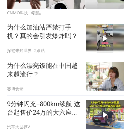
CNMO科技
4跟贴
为什么加油站严禁打手
机？真的会引发爆炸吗？
探谜未知世界
2跟贴
为什么漂亮饭能在中国越
来越流行？
赛博食录
9分钟闪充+800km续航 这
台起售价24万的大六座
SUV真的没得黑
汽车大世界V