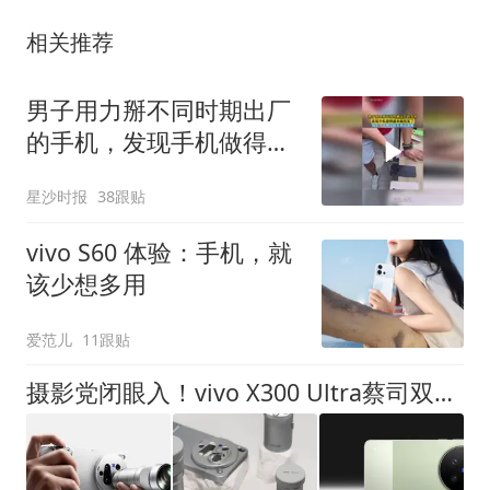
相关推荐
男子用力掰不同时期出厂
的手机，发现手机做得越
来越结实了，网友：这测
星沙时报
38跟贴
试成本有点高啊
vivo S60 体验：手机，就
该少想多用
爱范儿
11跟贴
摄影党闭眼入！vivo X300 Ultra蔡司双2亿独一份