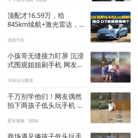
顶配才16.59万，给
845km续航+激光雷达，
MG 07这是掀桌子了？
优视汽车
小孩哥无缝接力盯屏 沉浸
式围观姐姐刷手机 网友：
全是对手机的渴望
河南法治频道
千万别学他们！网友偶然
拍下两孩子低头玩手机 颈
椎严重前屈 看着令人揪心
星辰视频
1跟贴
商场遇见俩孩子低头玩手