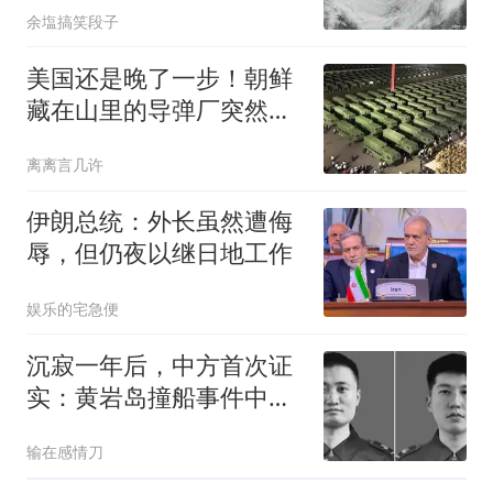
余塩搞笑段子
美国还是晚了一步！朝鲜
藏在山里的导弹厂突然露
底：导弹越造越多
离离言几许
伊朗总统：外长虽然遭侮
辱，但仍夜以继日地工作
娱乐的宅急便
沉寂一年后，中方首次证
实：黄岩岛撞船事件中，
两位英雄壮烈牺牲
输在感情刀