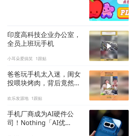
印度高科技企业办公室，
全员上班玩手机
小耳朵爱搞笑
1跟贴
爸爸玩手机太入迷，闺女
投喂块烤肉，背后竟然这
样操作！
欢乐发源地
1跟贴
手机厂商成为AI硬件公
司！Nothing「AI优
先」、vivo重启AI眼镜