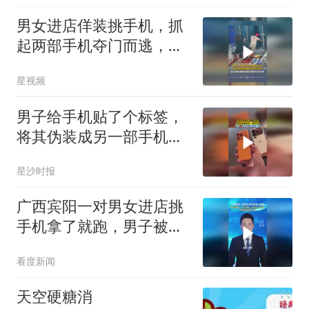
男女进店佯装挑手机，抓
起两部手机夺门而逃，店
主：价值16000元
星视频
男子给手机贴了个标签，
将其伪装成另一部手机，
网友：你别说 还挺好看的
星沙时报
广西宾阳一对男女进店挑
手机拿了就跑，男子被
抓，两名女子自首，追回
看度新闻
2部被抢手机
天空硬糖消