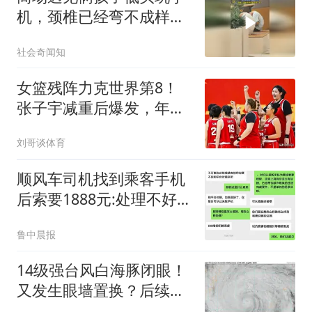
机，颈椎已经弯不成样子
了，网友：家长应该适当
社会奇闻知
干预一下了
女篮残阵力克世界第8！
张子宇减重后爆发，年轻
阵容热身价值拉满
刘哥谈体育
顺风车司机找到乘客手机
后索要1888元:处理不好就
拔卡
鲁中晨报
14级强台风白海豚闭眼！
又发生眼墙置换？后续仍
有增强可能？