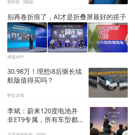
雷科技
3跟贴
别再卷折痕了，AI才是折叠屏最好的搭子
虎嗅APP
30.98万！理想i8后驱长续
航版值得买吗？
野生试驾
李斌：蔚来120度电池并
非ET9专属，所有车型都
能用
字节漫游指南
2跟贴