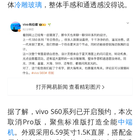
刘浩存百花奖开幕式红裙起舞
体
冷雕玻璃
，整体手感和通透感没得说。
女子网购名牌包发现是自己丢的那只
女儿为争财产堵门阻挠父亲出殡
万岁山接盘烂尾恒大文旅城
戚薇谈把脸交给AI
多个明星演唱会取消
习近平心系体育强国建设
打开网易新闻 查看精彩图片
据了解，vivo S60系列已开启预约，本次
取消Pro版，聚焦标准版打造全能
中端
机
。外观采用6.59英寸1.5K直屏，搭配金