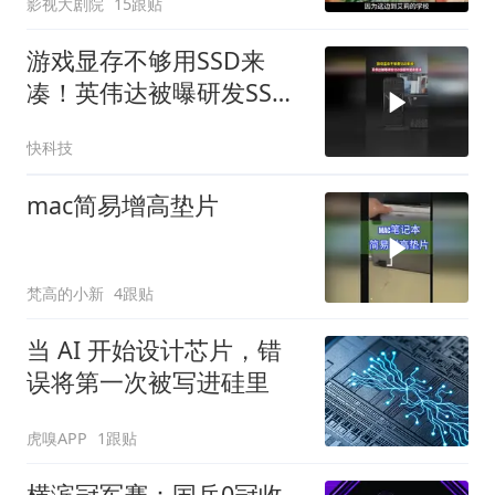
影视大剧院
15跟贴
游戏显存不够用SSD来
凑！英伟达被曝研发SSD
当额外显存技术
快科技
mac简易增高垫片
梵高的小新
4跟贴
当 AI 开始设计芯片，错
误将第一次被写进硅里
虎嗅APP
1跟贴
横滨冠军赛：国乒0冠收