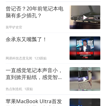
曾记否？20年前笔记本电
脑有多少插孔？
装甲铲史官
余承东又嘴瓢了！
网易科技态度见闻
123跟贴
一直感觉笔记本声音小，
直到掀开贴纸，感觉智商
被玩弄了！
热点制造机
1跟贴
苹果MacBook Ultra首发