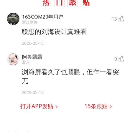
163COM20年用户
13
浙江嘉兴
联想的刘海设计真难看
2026-05-15
阿鲁霸霸
0
北京
浏海屏看久了也顺眼，但乍一看突
兀
2026-05-15
打开APP发贴
15
条跟贴