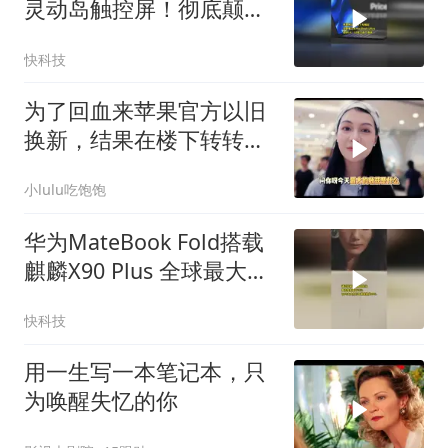
灵动岛触控屏！彻底颠覆
乔布斯的设计理念
快科技
为了回血来苹果官方以旧
换新，结果在楼下转转多
卖了
小lulu吃饱饱
华为MateBook Fold搭载
麒麟X90 Plus 全球最大双
层OLED折叠本 24999元
快科技
起
用一生写一本笔记本，只
为唤醒失忆的你