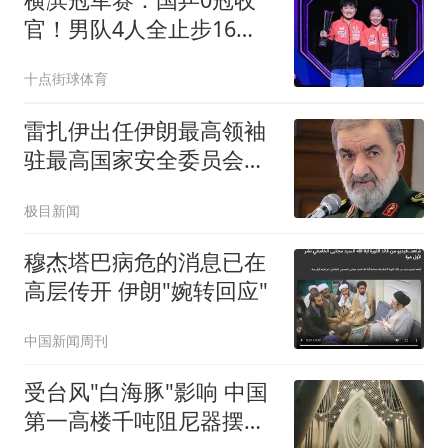
官！男队4人全止步16
强，张本兄妹携手登顶
十点街球体育
雷扎伊出任伊朗最高领袖
驻最高国家安全委员会代
表
极目新闻
穆杰塔巴病危的消息已在
高层传开 伊朗"婉转回应"
中国新闻周刊
受台风"白海豚"影响 中国
第一高楼千吨阻尼器摆动