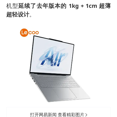
以军士兵把枪口对准中国记者
机型
延续了去年版本的 1kg + 1cm 超薄
暑期研学游升温 在旅途中增长知识
超轻设计
。
猫咪过火把节被抹成黑猫
BLG经理辟谣Bin离队
曹颖儿子首次演长剧
“开学三件套”全线暴涨
总书记点赞的非遗苗绣焕发新生机
打开网易新闻 查看精彩图片