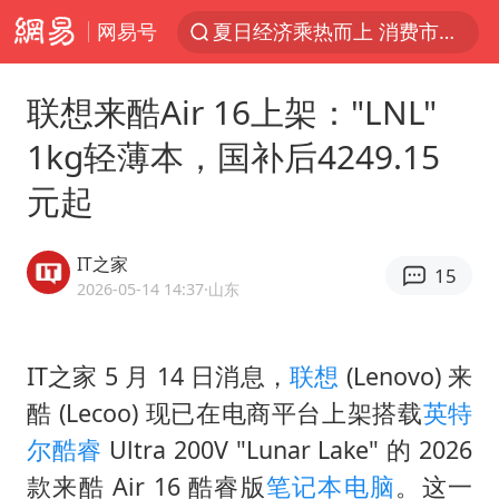
网易号
夏日经济乘热而上 消费市场向新而行
于东来回应胖东来近25年老店年底关闭
联想来酷Air 16上架："LNL"
白海豚对华东华北影响会大于巴威
1kg轻薄本，国补后4249.15
浙江省甬江发生2026年第1号洪水
元起
刘嘉玲晒与周星驰合照
独闯南太行的失联女生最后轨迹已确认
IT之家
15
香港刷新1884年以来最高气温纪录
2026-05-14 14:37
·山东
央视新主播李秋莹母校发文祝贺
上门女婿出轨女邻居多年被判重婚罪
IT之家 5 月 14 日消息，
联想
(Lenovo) 来
酷 (Lecoo) 现已在电商平台上架搭载
英特
上海全力守护市民“菜篮子”
尔酷睿
Ultra 200V "Lunar Lake" 的 2026
国足U17与阿森纳决赛取消 并列冠军
款来酷 Air 16 酷睿版
笔记本电脑
。这一