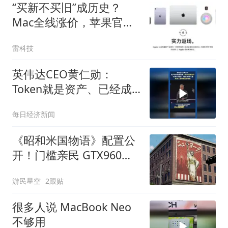
“买新不买旧”成历史？
Mac全线涨价，苹果官翻
机一夜爆发
雷科技
英伟达CEO黄仁勋：
Token就是资产、已经成
为获利的营收单位
每日经济新闻
《昭和米国物语》配置公
开！门槛亲民 GTX960就
能玩
游民星空
2跟贴
很多人说 MacBook Neo
不够用