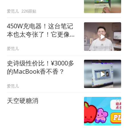
爱范儿
226跟贴
450W充电器！这台笔记
本也太夸张了！它更像是
在问你：游戏本到底能被
爱范儿
做到多夸张？
史诗级性价比！¥3000多
的MacBook香不香？
爱范儿
天空硬糖消