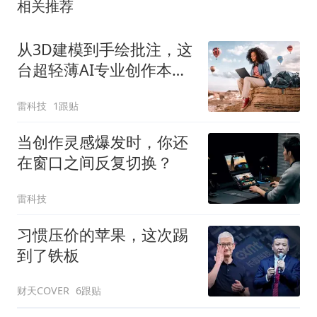
相关推荐
从3D建模到手绘批注，这
台超轻薄AI专业创作本全
搞定
雷科技
1跟贴
当创作灵感爆发时，你还
在窗口之间反复切换？
雷科技
习惯压价的苹果，这次踢
到了铁板
财天COVER
6跟贴