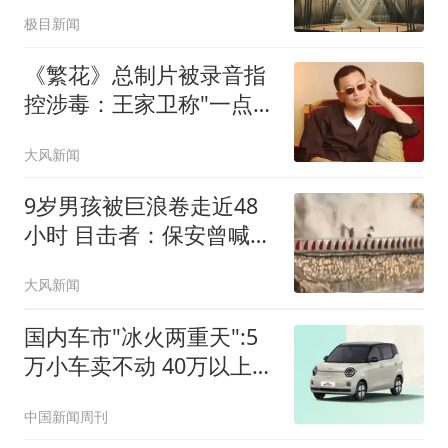
明显
极目新闻
《繁花》总制片被录音指
控涉毒：王家卫称"一点够
了"
大风新闻
9岁男孩被巨浪卷走近48
小时 目击者：保安曾喊话
劝阻
大风新闻
国内车市"冰火两重天":5
万小车卖不动 40万以上的
抢购
中国新闻周刊