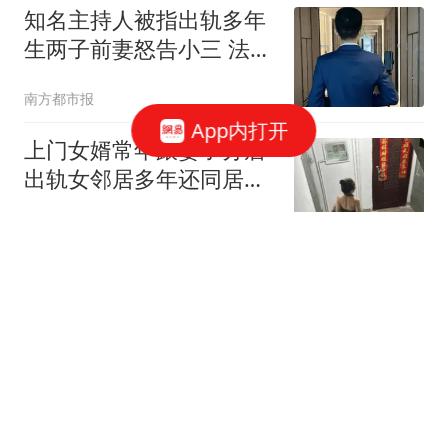
知名主持人被指出轨多年
生两子前妻怒告小三 法院
判了
南方都市报
App内打开
上门女婿常年跟妻子分居
出轨女邻居多年还同居生
子
都市快报橙柿互动
南航一航班起飞过程中遭
遇雷击 机身发现雷击点20
余处
蓬勃新闻
华国锋出任军委主席，粟
裕为何反对宣传他？叶帅