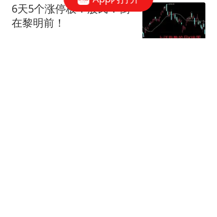
6天5个涨停板！股民：倒
在黎明前！
数据挖掘分析
邮报：穆帅回归皇马迅速
推出三项严规，整顿伯纳
乌纪律
懂球帝
每体：巴萨签罗德里是神
来之笔，像过去两个赛季
一样再次压制了皇马
懂球帝
唐田：泰山是豪门不是青
训俱乐部；我的足球哲学