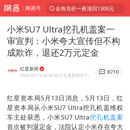
网易号
解锁各地夏日限定体验
峰哥 汪海林
小米SU7 Ultra挖孔机盖案一
西湖突现狂风暴雨 游客瞬间被浇透
审宣判：小米夸大宣传但不构
富婆带资进组给自己硬加60多场吻戏
成欺诈，退还2万元定金
河南重大刑事案嫌疑人落网
黄金创今年来最大单周涨幅
红星新闻
8710
视频丨中国东方电气集团原党组副书记、董事宋致远被查
2026-05-13 20:49
·四川
·红星新闻官方网易号
梁家辉：到内地拍戏不是北上是回归
白海豚将正面袭击贯穿浙江
红星资本局5月13日消息，5月13日，红
星资本局从小米SU7 Ultra挖孔机盖维权
酒店回应车内过夜被收150元
车主处获悉，小米SU7 Ultra
挖孔机盖案
“不怕六爷挂得多 就怕六爷挂一颗”
首次被判退定金，法院认定小米存在夸大