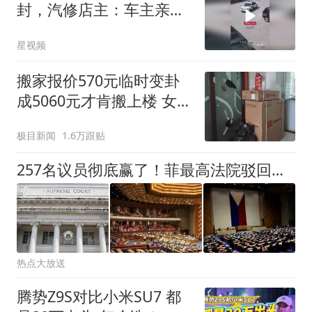
封，汽修店主：车主亲戚
送来修，维修费几千
星视频
搬家报价570元临时变卦
成5060元才肯搬上楼 女子
傻眼
极目新闻
1.6万跟贴
257名议员彻底赢了！菲最高法院驳回上诉，莎拉弹劾案进入终局
热点大放送
腾势Z9S对比小米SU7 都