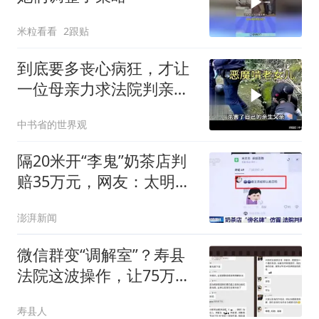
米粒看看
2跟贴
到底要多丧心病狂，才让
一位母亲力求法院判亲女
儿死刑
中书省的世界观
隔20米开“李鬼”奶茶店判
赔35万元，网友：太明目
张胆了
澎湃新闻
微信群变“调解室”？寿县
法院这波操作，让75万余
元货款纠纷“指尖”化解！
寿县人