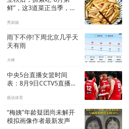
鲜”，这3道菜正当季，鲜
嫩营养最养人，错过等1
秀厨娘
年！
雨下不停!下周北京几乎天
天有雨
大峰
中央5台直播女篮时间
表：8月9日CCTV5直播中
国女篮PK尼日利亚女篮
薇说体育
“梅姨”年龄疑团尚未解开
模拟画像作者最新发声