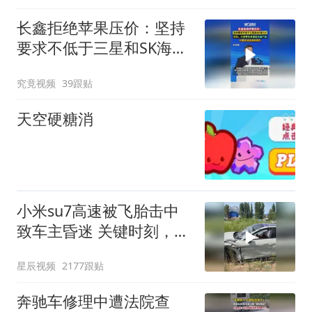
长鑫拒绝苹果压价：坚持
要求不低于三星和SK海力
士，华为、小米等长单锁
究竟视频
39跟贴
定产能
天空硬糖消
小米su7高速被飞胎击中
致车主昏迷 关键时刻，小
米SU7应急系统全自动接
星辰视频
2177跟贴
管 车主成功脱险
奔驰车修理中遭法院查