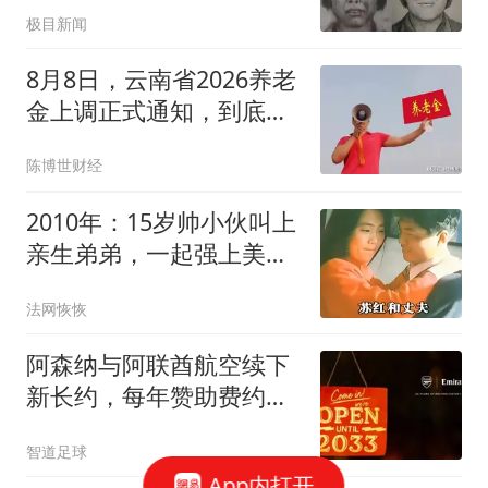
极目新闻
8月8日，云南省2026养老
金上调正式通知，到底有
没有发布？
陈博世财经
2010年：15岁帅小伙叫上
亲生弟弟，一起强上美少
妇，温文尔雅的女人，竟
法网恢恢
然是一个杀人不眨眼的恶
魔
阿森纳与阿联酋航空续下
新长约，每年赞助费约
7000万镑全球第3
智道足球
App内打开