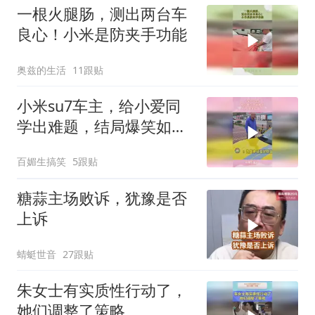
一根火腿肠，测出两台车
良心！小米是防夹手功能
奥兹的生活
11跟贴
小米su7车主，给小爱同
学出难题，结局爆笑如雷
了
百媚生搞笑
5跟贴
糖蒜主场败诉，犹豫是否
上诉
蜻蜓世音
27跟贴
朱女士有实质性行动了，
她们调整了策略