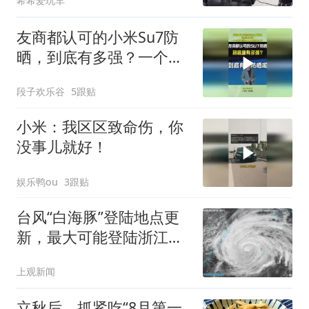
希希爱玩车
友商都认可的小米Su7防
晒，到底有多强？一个小
时后比model3低12°
段子欢乐谷
5跟贴
小米：我区区致命伤，你
没事儿就好！
娱乐鸭ou
3跟贴
台风“白海豚”登陆地点更
新，最大可能登陆浙江三
门至瑞安，上海位于危险
上观新闻
半圆
立秋后，抓紧吃“8月第一