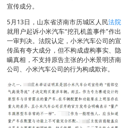
牛津大学一纸声明甩不了锅
宣传成分。
网传《披荆斩棘2026》名单
5月13日，山东省济南市历城区人民
法院
新疆景区自驾服务费改为按车收费
就用户起诉小米汽车“挖孔机盖事件”作出
女主硬加吻戏短剧已下架
一审判决。法院认定，小米汽车公司的宣
浙江台州《告全体市民书》
传虽有夸大成分，但不构成虚构事实、隐
香港宏福苑火灾或由烟头引起
瞒真相，不支持原告主张的小米景明济南
人民的健康、体质、幸福一脉相承
公司、小米汽车公司的行为构成欺诈。