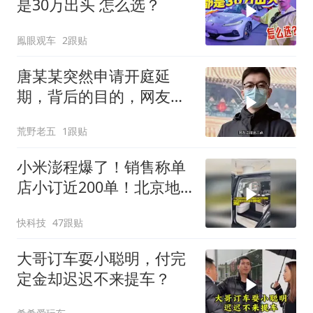
是30万出头 怎么选？
鳯眼观车
2跟贴
唐某某突然申请开庭延
期，背后的目的，网友总
结出三点
荒野老五
1跟贴
小米澎程爆了！销售称单
店小订近200单！北京地
区上周末破2000单！
快科技
47跟贴
大哥订车耍小聪明，付完
定金却迟迟不来提车？