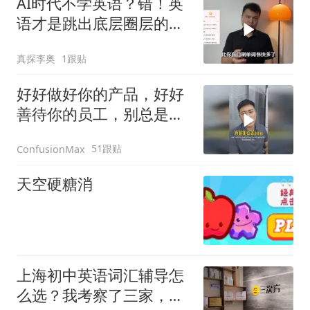
AI时代不学英语？错！英
语才是跳出底层圈层的关
键
真探李奥
1跟贴
好好做好你的产品，好好
善待你的员工，别总是用
民族情怀道德绑架
51跟贴
ConfusionMax
天空硬糖消
上海初中英语词汇辅导怎
么选？我考察了三家，说