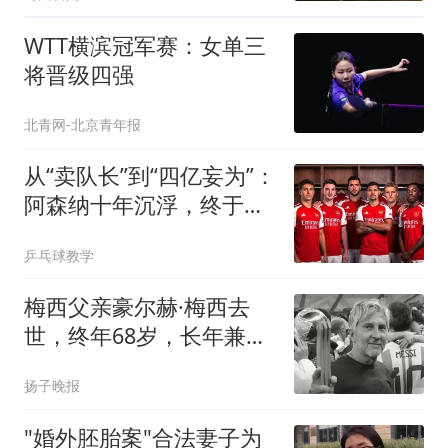
WTT横滨冠军赛：女单三
将晋级四强
北青网-北京青年报
从“卖队长”到“四亿妄为”：
阿森纳十年沉浮，终于活
成了自己最“壕”的模样
乒乓球教学
梅西父亲豪尔赫·梅西去
世，终年68岁，长年兼任
梅西的经纪人；此前被曝
扬子晚报
患结肠癌病情复发，梅西
曾因父亲病情在世界杯进
"婚外胚胎案"合法妻子为