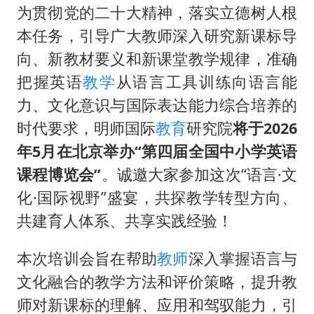
浙江台州《告全体市民书》
为贯彻党的二十大精神，落实立德树人根
酒店回应车内过夜被收150元
本任务，引导广大教师深入研究新课标导
上半年国内手机销量TOP30出炉
向、新教材要义和新课堂教学规律，准确
把握英语
教学
从语言工具训练向语言能
梁家辉百花奖演讲落泪
力、文化意识与国际表达能力综合培养的
人民的健康、体质、幸福一脉相承
时代要求，明师国际
教育
研究院
将于
2026
年5月在北京举办“第四届全国中小学英语
课程博览会”
。诚邀大家参加这次“语言·文
化·国际视野”盛宴，共探教学转型方向、
共建育人体系、共享实践经验！
本次培训会旨在帮助
教师
深入掌握语言与
文化融合的教学方法和评价策略，提升教
师对新课标的理解、应用和驾驭能力，引