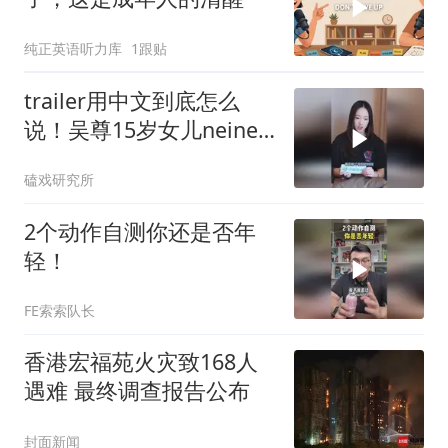
纯正英语听力库
1跟贴
trailer用中文到底怎么
说！吴尊15岁女儿neinei
好着急！
磕戏研究所
2个动作自测你还是否年
轻！
FE索索队长
香港宏福苑火灾致168人
遇难 最终调查报告公布
封面新闻