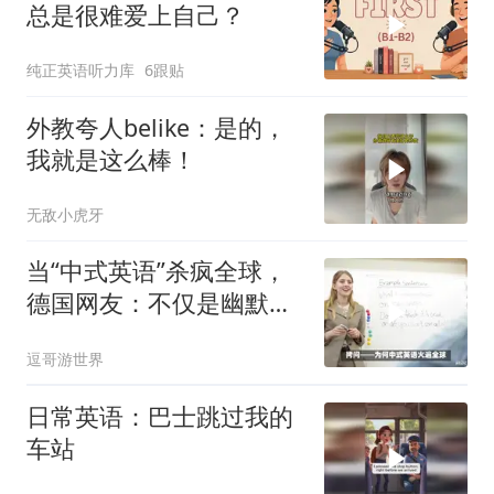
总是很难爱上自己？
纯正英语听力库
6跟贴
外教夸人belike：是的，
我就是这么棒！
无敌小虎牙
当“中式英语”杀疯全球，
德国网友：不仅是幽默更
是智慧
逗哥游世界
日常英语：巴士跳过我的
车站