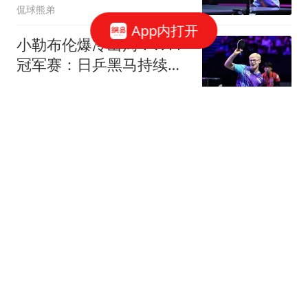
侃球熊弟
App内打开
小勒布伦爆冷出局！WTT
冠军赛：日乒黑马持续高
能发挥打进半决赛
乒谈
台风“白海豚”登陆前一男
孩被海浪卷走 知情人士发
声
红星新闻
河南西平县犯罪嫌疑人被
抓获 曾有人造谣被行政处
罚
红星新闻