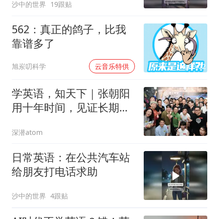
沙中的世界
19跟贴
562：真正的鸽子，比我
靠谱多了
00:02
旭岽叨科学
云音乐特供
学英语，知天下｜张朝阳
用十年时间，见证长期主
义穿越流量周期
深潜atom
日常英语：在公共汽车站
给朋友打电话求助
沙中的世界
4跟贴