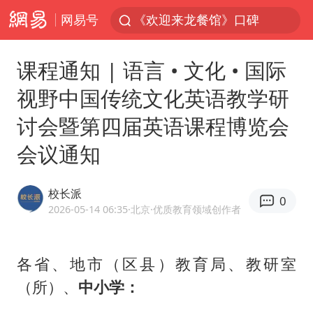
网易号
情侣福建平潭拍日出时坠崖
西湖突现狂风暴雨 游客瞬间被浇透
课程通知 | 语言 • 文化 • 国际
“不怕六爷挂得多 就怕六爷挂一颗”
视野中国传统文化英语教学研
视频丨中国东方电气集团原党组副书记、董事宋致远被查
讨会暨第四届英语课程博览会
杭州全市有序停课
会议通知
直击东北超：哈尔滨vs通辽
香港宏福苑火灾或由烟头引起
校长派
0
白海豚将正面袭击贯穿浙江
2026-05-14 06:35
·北京
·优质教育领域创作者
36岁男演员成景区NPC后人气爆棚
郑丽文：台湾从来没有“独立”过
各省、地市（区县）教育局、教研室
（所）、
中小学
：
几元成本的AI广告导致千万市值蒸发