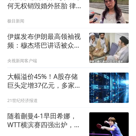
球后流泪
何无权销毁婚外胚胎 律师
释疑
极目新闻
伊媒发布伊朗最高领袖视
频：穆杰塔巴讲话被众人
围住
央视新闻客户端
大幅溢价45%！A股存储
巨头定增37亿元，多家上
市公司认购
21世纪经济报道
随着蒯曼4-1早田希娜，
WTT横滨赛四强出炉，国
乒3人围剿张本美和