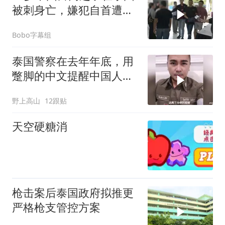
被刺身亡，嫌犯自首遭死
者家属围堵怒骂
Bobo字幕组
泰国警察在去年年底，用
蹩脚的中文提醒中国人不
要轻信来泰国工
野上高山
12跟贴
天空硬糖消
枪击案后泰国政府拟推更
严格枪支管控方案