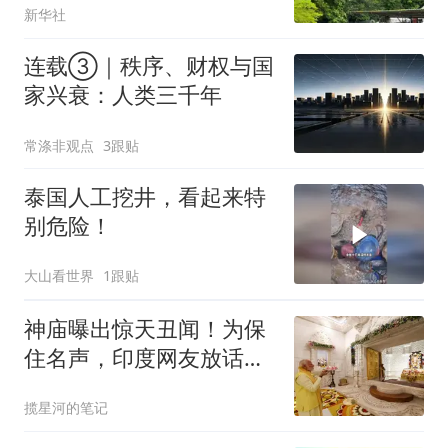
新华社
连载③｜秩序、财权与国
家兴衰：人类三千年
常涤非观点
3跟贴
泰国人工挖井，看起来特
别危险！
大山看世界
1跟贴
神庙曝出惊天丑闻！为保
住名声，印度网友放话：
肯定是中国人偷的
揽星河的笔记