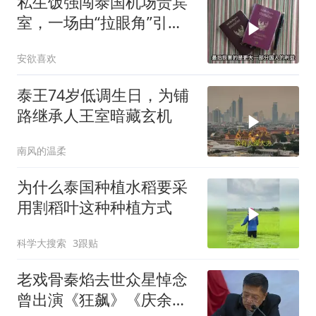
私生饭强闯泰国机场贵宾
室，一场由“拉眼角”引发
的舆论风波
安欲喜欢
泰王74岁低调生日，为铺
路继承人王室暗藏玄机
南风的温柔
为什么泰国种植水稻要采
用割稻叶这种种植方式
科学大搜索
3跟贴
老戏骨秦焰去世众星悼念
曾出演《狂飙》《庆余年