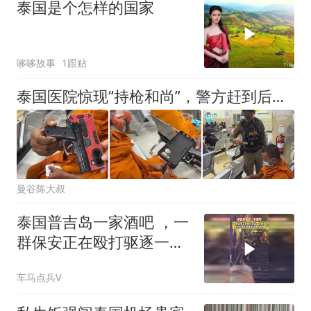
泰国是个怎样的国家
哆哆故事
1跟贴
泰国医院惊现“持枪和尚”，警方赶到后发现竟是手机壳
曼谷陈大叔
泰国普吉岛一家酒吧 ，一
群保安正在殴打驱逐一名
顾客
车马点兵V