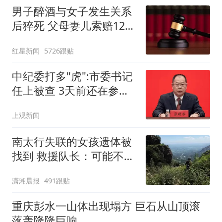
男子醉酒与女子发生关系
后猝死 父母妻儿索赔128
万元
红星新闻
5726跟贴
中纪委打多"虎":市委书记
任上被查 3天前还在参加
活动
上观新闻
南太行失联的女孩遗体被
找到 救援队长：可能不慎
掉落
潇湘晨报
491跟贴
重庆彭水一山体出现塌方 巨石从山顶滚
落轰隆隆巨响