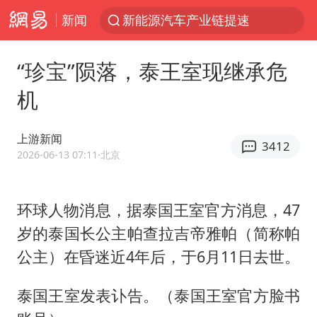
新闻
新能源汽车产业链提速
SK海力士回应“或出售重庆工厂”传闻
“珍宝”陨落，泰王室现继承危
大连一起飞航班因乘客可乐爆瓶折返
机
费大厨不自称“大王”了
血指纹匹配成功，20年悬案告破！凶手被执行死刑
上游新闻
3412
辽宁28名务农人员中暑死亡？官方辟谣
2026-06-13 07:11
·北京
独闯南太行失联女子遗体已找到
环球人物消息，据泰国王室官方消息，47
“还不如不放假”
岁的泰国长公主帕查拉吉帝雅帕（简称帕
医疗垃圾做手机壳 这也是谋财害命
公主）在昏迷近4年后，于6月11日去世。
武契奇：欧洲已处于大战边缘
7月CPI同比上涨0.5% 经济内生增长动力持续增强
泰国王室发表讣告。（泰国王室官方脸书