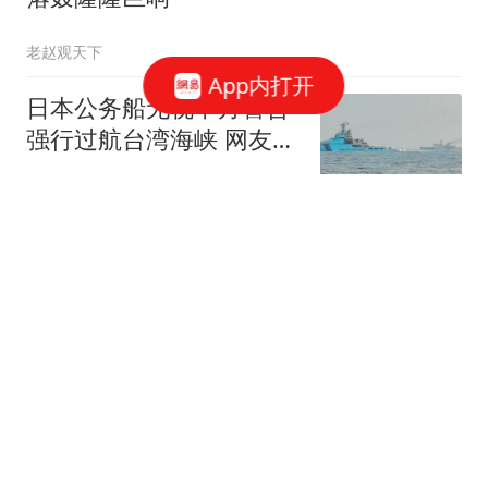
老赵观天下
App内打开
日本公务船无视中方警告
强行过航台湾海峡 网友急
了
青青子衿
58跟贴
龙鱼死了大哥还没来得及伤心 老婆一直
追问：能吃不
星辰视频
上海暴雨一奢侈品店被淹 女子哭诉"至少
损失100多万"
老赵观天下