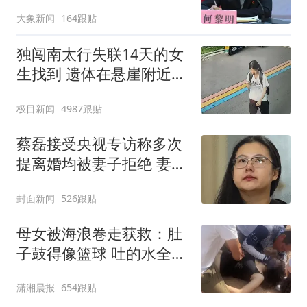
2》
大象新闻
164跟贴
独闯南太行失联14天的女
生找到 遗体在悬崖附近被
发现
极目新闻
4987跟贴
蔡磊接受央视专访称多次
提离婚均被妻子拒绝 妻子
回应
封面新闻
526跟贴
母女被海浪卷走获救：肚
子鼓得像篮球 吐的水全是
沙子
潇湘晨报
654跟贴