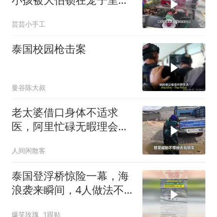
每天摩托车拉50里
芸芸小手工
泰国校园枪击案
曼谷陈大叔
老太婆借口身体不适求
医，阿里忙碌无暇理会对
方
人间闲散客
泰国登浮桥惊险一幕，海
浪袭来瞬间，4人做法不
同！
爆笑玫瑰
1跟贴