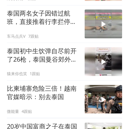
泰国两名女子因错过航
班，直接推着行李拦停了
飞机
车马点兵V
7跟贴
泰国初中生饮弹自尽前开
了26枪，泰国曼谷郊外一
所菜小的学生
猿来你也笑
1跟贴
比柬埔寨危险三倍！越南
官媒暗示：别去泰国
微能量
4跟贴
20岁中国富商之子在泰国