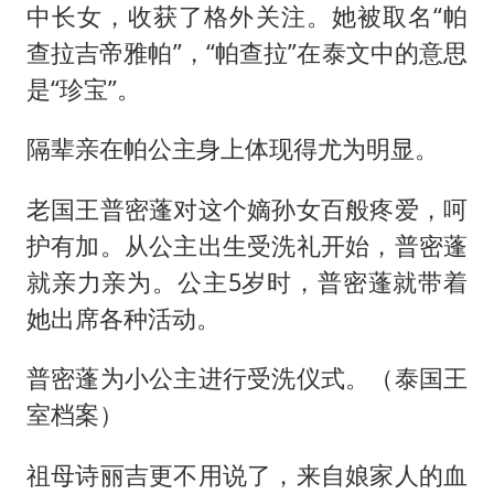
中长女，收获了格外关注。她被取名“帕
查拉吉帝雅帕”，“帕查拉”在泰文中的意思
是“珍宝”。
隔辈亲在帕公主身上体现得尤为明显。
老国王普密蓬对这个嫡孙女百般疼爱，呵
护有加。从公主出生受洗礼开始，普密蓬
就亲力亲为。公主5岁时，普密蓬就带着
她出席各种活动。
普密蓬为小公主进行受洗仪式。（泰国王
室档案）
祖母诗丽吉更不用说了，来自娘家人的血