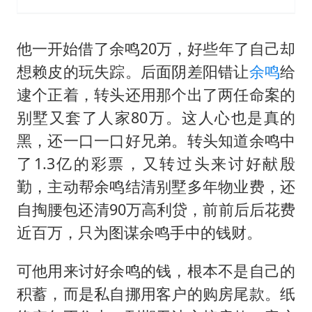
他一开始借了余鸣20万，好些年了自己却
想赖皮的玩失踪。后面阴差阳错让
余鸣
给
逮个正着，转头还用那个出了两任命案的
别墅又套了人家80万。这人心也是真的
黑，还一口一口好兄弟。转头知道余鸣中
了1.3亿的彩票，又转过头来讨好献殷
勤，主动帮余鸣结清别墅多年物业费，还
自掏腰包还清90万高利贷，前前后后花费
近百万，只为图谋余鸣手中的钱财。
可他用来讨好余鸣的钱，根本不是自己的
积蓄，而是私自挪用客户的购房尾款。纸