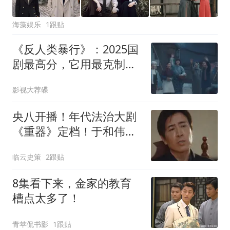
海藻娱乐
1跟贴
《反人类暴行》：2025国
剧最高分，它用最克制的
方式，拍出了最残忍的
影视大荐碟
731
央八开播！年代法治大剧
《重器》定档！于和伟吴
越坐镇，这剧要爆
临云史策
2跟贴
8集看下来，金家的教育
槽点太多了！
青苹侃书影
1跟贴