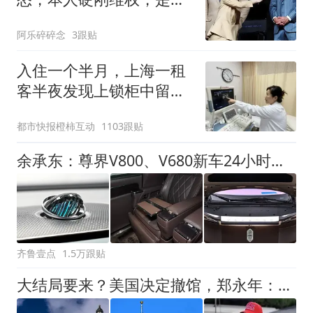
曲直自在人心
阿乐碎碎念
3跟贴
入住一个半月，上海一租
客半夜发现上锁柜中留有
逝者遗像，被吓哭连夜搬
都市快报橙柿互动
1103跟贴
离，租客：将起诉要求退
还中介费，并赔偿损失
余承东：尊界V800、V680新车24小时大定突破3500台
齐鲁壹点
1.5万跟贴
大结局要来？美国决定撤馆，郑永年：低估美国可能是一个致命错误