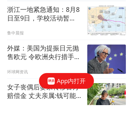
浙江一地紧急通知：8月8
日至9日，学校活动暂
停，校外培训机构暂停一
鲁中晨报
切线下教育教学活动！特
大暴雨+16级大风来袭，
外媒：美国为提振日元抛
明起做好准备
售欧元 令欧洲央行措手不
及
环球网资讯
App内打开
女子丧偶后婆家转移百万
赔偿金 丈夫亲属:钱可能
烧了
极目新闻
媒体：美方对华"边谈边施