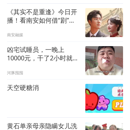
《其实不是重逢》今日开
播！看南安如何借“剧”出
圈→
南安融媒
凶宅试睡员，一晚上
10000元，干了2小时就跑
回来了
河豚囤囤
天空硬糖消
黄石单亲母亲隐瞒女儿洗