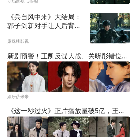
立场影视
3跟贴
《兵自风中来》大结局：
郭子剑新对手让人后背发
凉！演员孙逊原来演过秃
露珠聊影视
鹫
新剧预警！王凯反谍大战、关晓彤错位人生，古装虐恋×国安反谍×年代换子，你最期待哪一部？
娱乐萨米米
《这一秒过火》正片播放量破5亿，王楚然张凌赫民国虐恋为何热度持续走高