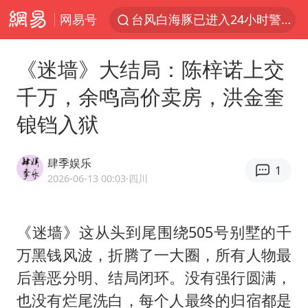
网易号
台风白海豚已进入24小时警戒线
上海：台风白海豚或将带来龙卷风
《迷墙》大结局：陈梓诺上交
国乒男单横滨冠军赛全军覆没
千万，余鸣高价卖房，洪金奎
四川宜宾高县4.9级地震致1死
锒铛入狱
38岁演员求职万岁山NPC成功
秋天的第一杯奶茶到底有多火
肆季娱乐
1
美股存储板块集体大跌
2026-06-13 00:03
·四川
中巨芯：上半年归母净利润1405.77万元
东航：国内客票提前14天免费退改
《迷墙》这从头到尾围绕505号别墅的千
万黑钱风波，折腾了一大圈，所有人物最
日本试射“战斧”导弹，国防部回应
后善恶分明、结局闭环。没有强行圆满，
U17国足点球大战淘汰河床晋级决赛
也没有烂尾洗白，每个人最终的归宿都是