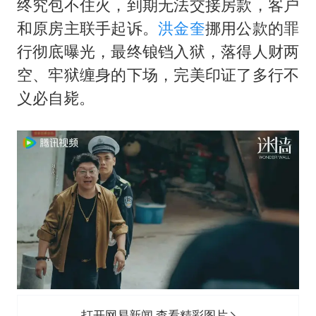
终究包不住火，到期无法交接房款，客户
和原房主联手起诉。
洪金奎
挪用公款的罪
行彻底曝光，最终锒铛入狱，落得人财两
空、牢狱缠身的下场，完美印证了多行不
义必自毙。
打开网易新闻 查看精彩图片