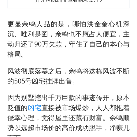
更显余鸣人品的是，哪怕洪金奎心机深
沉、唯利是图，余鸣也不愿占人便宜，主
动归还了90万欠款，守住了自己的本心与
格局。
风波彻底落幕之后，余鸣将这栋风波不断
的505号凶宅挂牌出售。
因为别墅挖出千万巨款的事迹传开，原本
贬值的
凶宅
直接被市场爆炒，人人都抱着
侥幸心理，觉得屋里还藏有财富。余鸣顺
势以远超市场价的高价成功脱手，净赚几