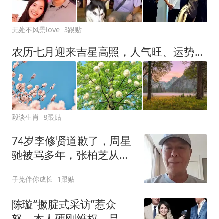
无处不风景love
3跟贴
农历七月迎来吉星高照，人气旺、运势顺，意外惊喜来袭的生肖
毅谈生肖
8跟贴
74岁李修贤道歉了，周星
驰被骂多年，张柏芝从没
说谎
子芫伴你成长
1跟贴
陈璇“撅腚式采访”惹众
怒，本人硬刚维权，是非