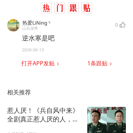
热爱LiNing丶
0
山东淄博
逆水寒是吧
2026-06-13
打开APP发贴
1
条跟贴
相关推荐
惹人厌！《兵自风中来》
全剧真正惹人厌的人，不
是索建安，更不是粱虹