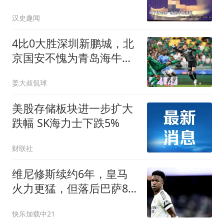
下去
汉史趣闻
4比0大胜深圳新鹏城，北
京国安不愧为青岛海牛保
级的专属贵人
姜大叔侃球
美股存储板块进一步扩大
跌幅 SK海力士下跌5%
财联社
维尼修斯续约6年，皇马
火力更猛，但落后巴萨8
分的症结解决了吗？
快乐加载中21