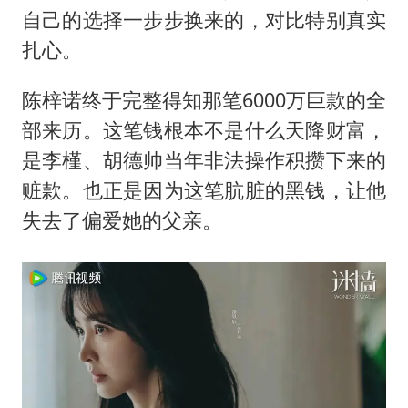
中国女篮70-67险胜尼日利亚女篮
自己的选择一步步换来的，对比特别真实
百花奖开幕式
扎心。
广东雷州通报特教老师招聘违规事件
陈梓诺终于完整得知那笔6000万巨款的全
胡彦斌韩磊 谁帮谁
部来历。这笔钱根本不是什么天降财富，
夯实基础开新局
是李槿、胡德帅当年非法操作积攒下来的
赃款。也正是因为这笔肮脏的黑钱，让他
失去了偏爱她的父亲。