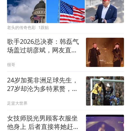
老头的传奇色彩
1跟贴
歌手2026总决赛：韩磊气
场盖过胡彦斌，网友直言
分不清谁是帮唱？
很哥
24岁加冕非洲足球先生，
27岁却沦为多特累赘，快
马被心态给耽误了
足篮大世界
女技师脱光男顾客衣服坐
他身上 后者直接将她赶了