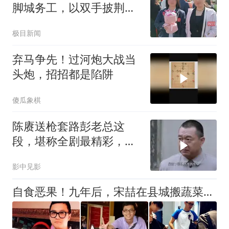
脚城务工，以双手披荆斩
棘，托举女儿641分圆梦
极目新闻
大学
弃马争先！过河炮大战当
头炮，招招都是陷阱
傻瓜象棋
陈赓送枪套路彭老总这
段，堪称全剧最精彩，看
一次笑一次
影中见影
自食恶果！九年后，宋喆在县城搬蔬菜箱，前妻早已走上康庄大道