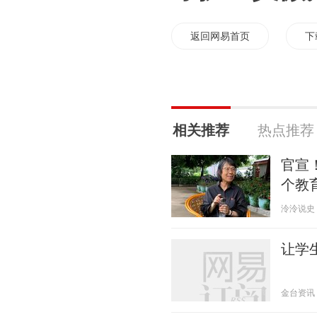
返回网易首页
下
相关推荐
热点推荐
官宣
个教
泠泠说史 20
让学
金台资讯 20