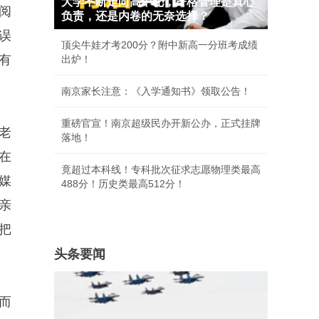
大学不断走向高中化，严格管理是真心
阅
负责，还是内卷的无奈选择？
误
顶尖牛娃才考200分？附中新高一分班考成绩
有
出炉！
南京家长注意：《入学通知书》领取公告！
重磅官宣！南京超级民办开新公办，正式挂牌
老
落地！
在
竟超过本科线！专科批次征求志愿物理类最高
媒
488分！历史类最高512分！
亲
把
头条要闻
而