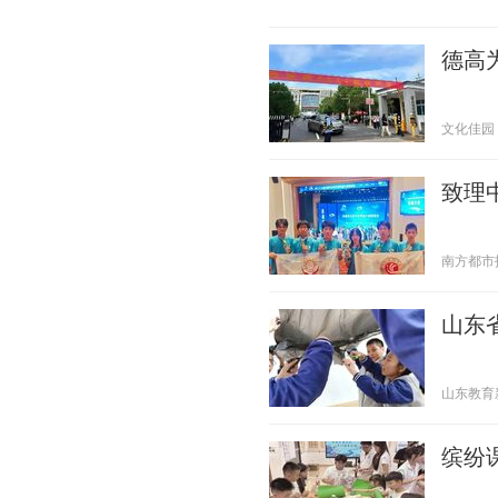
德高
文化佳园 20
致理
南方都市报 2
山东
山东教育新闻
缤纷