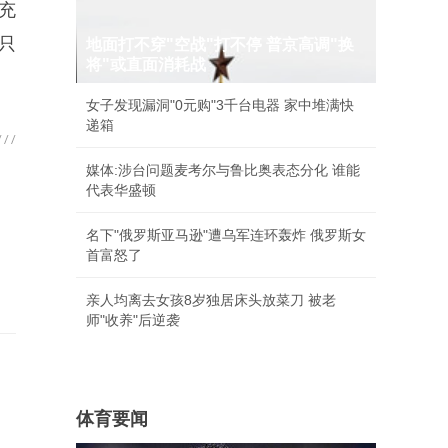
充
只
地面打不穿"空战"打不停 普京高调"换
将"或直面消耗战
女子发现漏洞"0元购"3千台电器 家中堆满快
递箱
媒体:涉台问题麦考尔与鲁比奥表态分化 谁能
代表华盛顿
名下"俄罗斯亚马逊"遭乌军连环轰炸 俄罗斯女
首富怒了
亲人均离去女孩8岁独居床头放菜刀 被老
师"收养"后逆袭
体育要闻