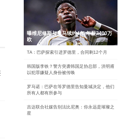
曝维尼修斯与皇马续约4年 年薪2400万
欧
TA：巴萨探索引进罗德里，合同剩12个月
韩国版李铁？警方突袭韩国足协总部，洪明甫
整
以犯罪嫌疑人身份被传唤
罗马诺：巴萨在等罗德里告知曼城决定，他们
所有人都有所参与
吉达联合社媒告别法比尼奥：你永远是璀璨之
星