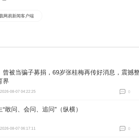
载网易新闻客户端
！曾被当骗子募捐，69岁张桂梅再传好消息，震撼
育界
26-08-07 04:22:25
0
跟贴
0
生“敢问、会问、追问”（纵横）
26-08-07 06:17:11
0
跟贴
0