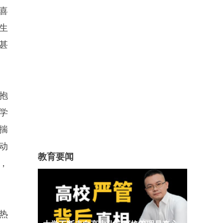
喜
生
甚
抱
学
揣
动
教育要闻
，
热