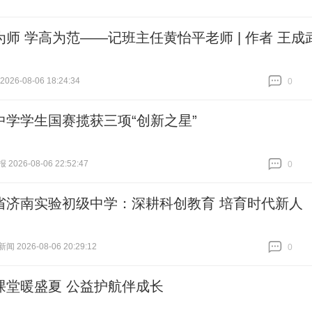
为师 学高为范——记班主任黄怡平老师 | 作者 王成
26-08-06 18:24:34
0
跟贴
0
中学学生国赛揽获三项“创新之星”
026-08-06 22:52:47
0
跟贴
0
省济南实验初级中学：深耕科创教育 培育时代新人
 2026-08-06 20:29:12
0
跟贴
0
课堂暖盛夏 公益护航伴成长