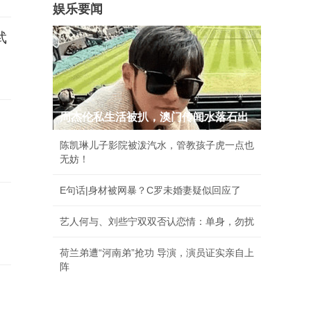
娱乐要闻
武
周杰伦私生活被扒，澳门传闻水落石出
陈凯琳儿子影院被泼汽水，管教孩子虎一点也
无妨！
E句话|身材被网暴？C罗未婚妻疑似回应了
艺人何与、刘些宁双双否认恋情：单身，勿扰
荷兰弟遭“河南弟”抢功 导演，演员证实亲自上
阵