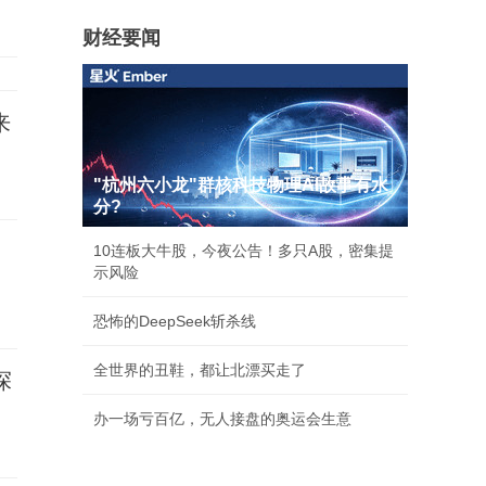
财经要闻
来
"杭州六小龙"群核科技物理AI故事有水
分?
10连板大牛股，今夜公告！多只A股，密集提
示风险
恐怖的DeepSeek斩杀线
全世界的丑鞋，都让北漂买走了
探
办一场亏百亿，无人接盘的奥运会生意