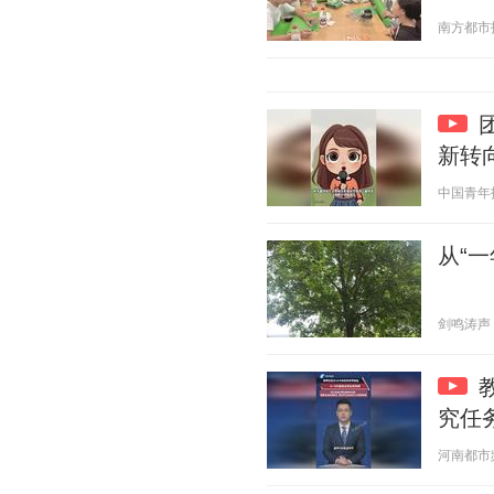
南方都市报 2
新转
中国青年报 2
从“
剑鸣涛声 20
究任
河南都市频道