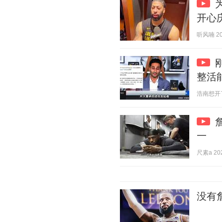
开心
听风喃 202
整活
浩南想开了 2
一
尺素a 202
没有