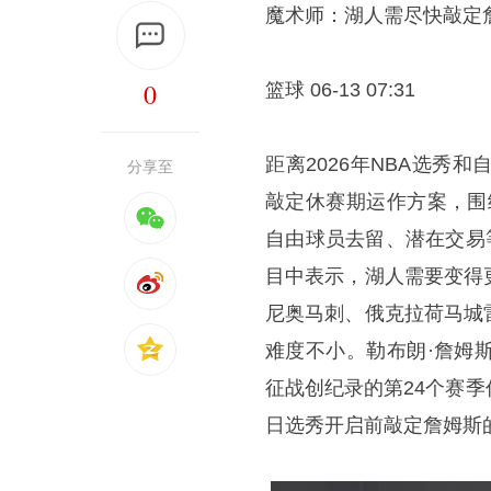
魔术师：湖人需尽快敲定
0
篮球 06-13 07:31
距离2026年NBA选
分享至
敲定休赛期运作方案，围
自由球员去留、潜在交易
目中表示，湖人需要变得
尼奥马刺、俄克拉荷马城
难度不小。勒布朗·詹姆
征战创纪录的第24个赛季
日选秀开启前敲定詹姆斯