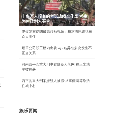
十多万人报名的考试成绩全作废 考生:
为何让别人买单
伊媒发布伊朗最高领袖视频：穆杰塔巴讲话被
众人围住
烟草公司职工婚内出轨 与2名异性多次发生不
正当关系
河南西平县重大刑事案嫌疑人落网 在玉米地
里被抓获
西平县重大刑案嫌疑人被抓:从事砸墙等杂活
比
住城中村
娱乐要闻