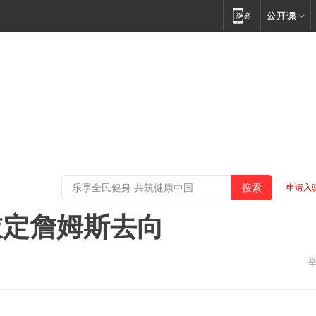
申请入
敲定詹姆斯去向