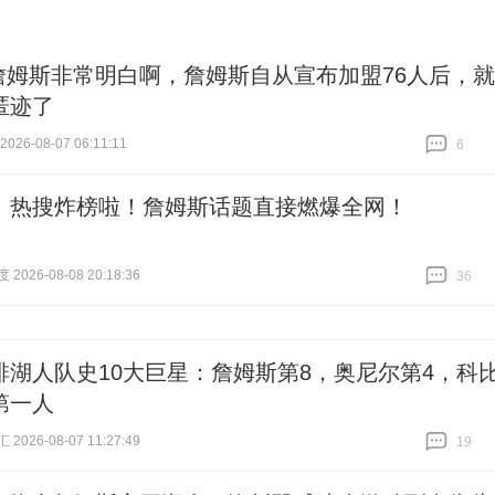
詹姆斯非常明白啊，詹姆斯自从宣布加盟76人后，就
匿迹了
26-08-07 06:11:11
6
跟贴
6
！热搜炸榜啦！詹姆斯话题直接燃爆全网！
026-08-08 20:18:36
36
跟贴
36
排湖人队史10大巨星：詹姆斯第8，奥尼尔第4，科
第一人
026-08-07 11:27:49
19
跟贴
19