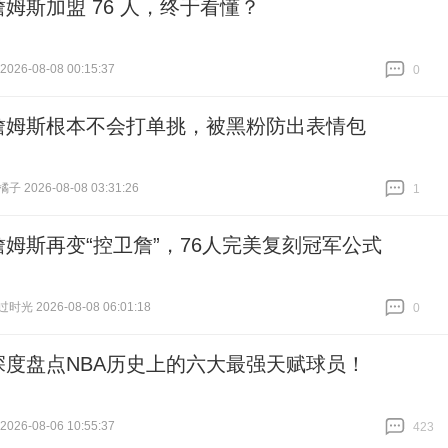
詹姆斯加盟 76 人，终于看懂？
26-08-08 00:15:37
0
跟贴
0
詹姆斯根本不会打单挑，被黑粉防出表情包
 2026-08-08 03:31:26
1
跟贴
1
詹姆斯再变“控卫詹”，76人完美复刻冠军公式
光 2026-08-08 06:01:18
0
跟贴
0
深度盘点NBA历史上的六大最强天赋球员！
26-08-06 10:55:37
423
跟贴
423