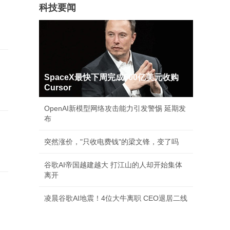
科技要闻
SpaceX最快下周完成600亿美元收购
Cursor
OpenAI新模型网络攻击能力引发警惕 延期发
布
突然涨价，"只收电费钱"的梁文锋，变了吗
谷歌AI帝国越建越大 打江山的人却开始集体
离开
凌晨谷歌AI地震！4位大牛离职 CEO退居二线