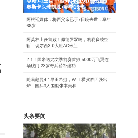
蓉城0-1玉昆 中超6轮不胜仍13分领跑
奥斯卡头球制胜+赛季16球
阿根廷媒体：梅西父亲已于7日晚去世，享年
68岁
阿莫林上任首败！佩德罗双响，凯赛多凌空
斩，切尔西3-0大胜AC米兰
2-1！国米送尤文季前赛首败 5000万飞翼连
成
场破门 23岁奇兵替补建功
随着蒯曼4-1早田希娜，WTT横滨赛四强出
炉，国乒3人围剿张本美和
头条要闻