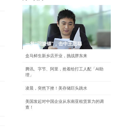
一枚“回旋镖”，击中王思聪
盒马鲜生新乡店开业，挑战胖东来
腾讯、字节、阿里，抢着给打工人配「AI助
理」
凌晨，突然下挫！美存储巨头跳水
美国发起对中国企业从东南亚租赁算力的调
查！