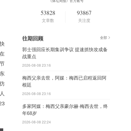
《体坛周报》官方账号
53828
93867
文章数
关注度
往期回顾
全部
快
郭士强回应长期集训争议 提速抓快攻成备
在
战重点
N节
2026-08-08 23:16
东
梅西父亲去世，阿媒：梅西已启程返回阿
仿
根廷
人
2026-08-08 23:16
3
多家阿媒：梅西父亲豪尔赫·梅西去世，终
年68岁
2026-08-08 22:24