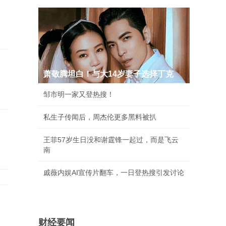
萧敬腾坦白！与大14岁妻子选择丁克
邹市明一家又登热搜！
私生子传闻后，周杰伦更多黑料被扒
王菲57岁生日没和谢霆锋一起过，而是飞云
南
戚薇内娱AI宣传片翻车，一日登热搜引发讨论
财经要闻