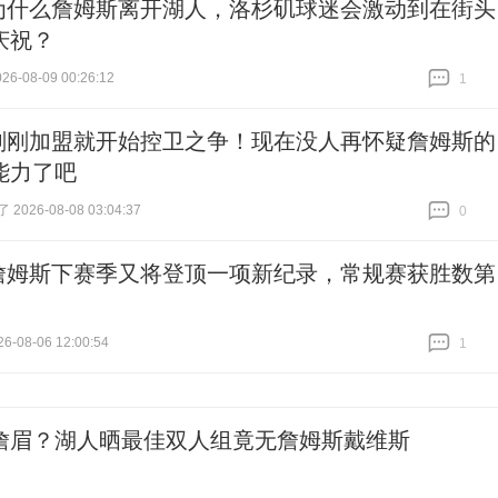
为什么詹姆斯离开湖人，洛杉矶球迷会激动到在街头
庆祝？
6-08-09 00:26:12
1
跟贴
1
刚刚加盟就开始控卫之争！现在没人再怀疑詹姆斯的
能力了吧
026-08-08 03:04:37
0
跟贴
0
詹姆斯下赛季又将登顶一项新纪录，常规赛获胜数第
6-08-06 12:00:54
1
跟贴
1
詹眉？湖人晒最佳双人组竟无詹姆斯戴维斯