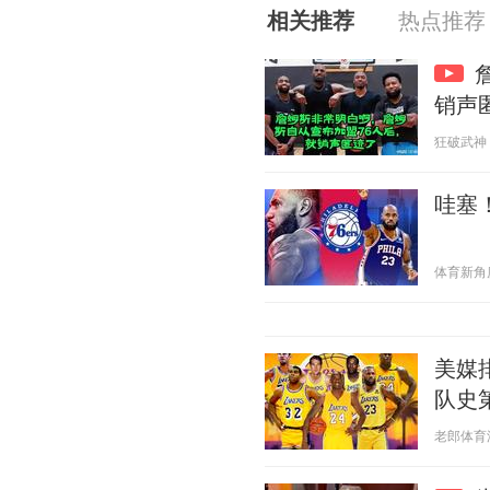
相关推荐
热点推荐
销声
狂破武神 20
哇塞
体育新角度 2
美媒
队史
老郎体育汇 2