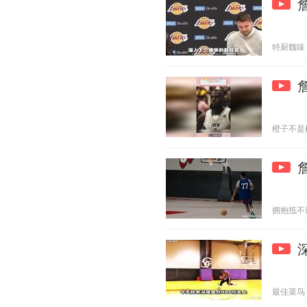
特厨魏味 20
橙子不是橘子
拥抱抵不过时
最佳菜鸟 20