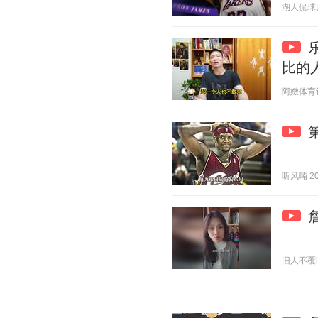
湖人侃球师 2
比的
阿嬍体育评论
听风喃 202
旧人不覆i 2