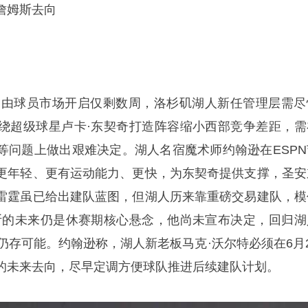
詹姆斯去向
秀和自由球员市场开启仅剩数周，洛杉矶湖人新任管理层需尽
绕超级球星卢卡·东契奇打造阵容缩小西部竞争差距，需
等问题上做出艰难决定。湖人名宿
魔术师
约翰逊在ESP
更年轻、更有运动能力、更快，为东契奇提供支撑，圣安
雷霆虽已给出建队蓝图，但湖人历来靠重磅交易建队，模
斯的未来仍是休赛期核心悬念，他尚未宣布决定，回归湖
仍存可能。约翰逊称，湖人新老板马克·沃尔特必须在6月2
的未来去向，尽早定调方便球队推进后续建队计划。