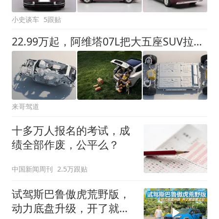
小史谈车
5跟贴
22.99万起，阿维塔07L把大五座SUV拉进新价位
来哥驾道
十多万人报名的考试，成
绩全部作废，公平么？
中国新闻周刊
2.5万跟贴
试驾斯巴鲁傲虎荒野版，
动力底盘升级，开了就会