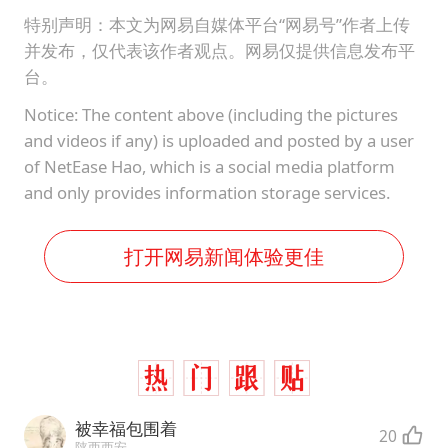
特别声明：本文为网易自媒体平台“网易号”作者上传
并发布，仅代表该作者观点。网易仅提供信息发布平
台。
Notice: The content above (including the pictures
and videos if any) is uploaded and posted by a user
of NetEase Hao, which is a social media platform
and only provides information storage services.
打开网易新闻体验更佳
被幸福包围着
20
陕西西安