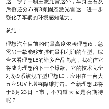
达，除了一颗主激光雷达外，车身左右及
后侧还分布有3颗固态激光雷达，进一步
强化了车辆的环境感知能力。
总结：
理想汽车目前的销量高度依赖理想i6，急
需另一款能够支撑销量和利润的车型。综
合来看理想L8的诸多产品亮点，我确信它
将成为理想的下一个爆款。它的技术完全
对标9系旗舰车型理想L9，应用在一台大
五座SUV上堪称降维打击。全新理想L8将
于6月23日上市，不知道大家是否期待
呢？