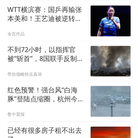
WTT横滨赛：国乒再输张
本美和！王艺迪被逆转，
中日女单决赛争冠
全言作品
不到72小时，以指挥官
被“斩首”，8国联手反制以
色列，美沉默了
带你领略快乐真谛
红色预警！强台风“白海
豚”登陆点缩圈，杭州今天
到明天有大暴雨，11级大
鲁中晨报
风！最强降雨时段来了
已经有很多房子租不出去