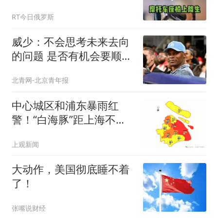
RT今日俄罗斯
威少：不会思考未来去向
的问题 是否有机会要顺其
自然
北青网-北京青年报
中心城区和浦东暴雨红
警！“白海豚”距上海不足
350公里，今明风雨最明
上观新闻
显
大动作，美国彻底睡不着
了！
张嘴说财经