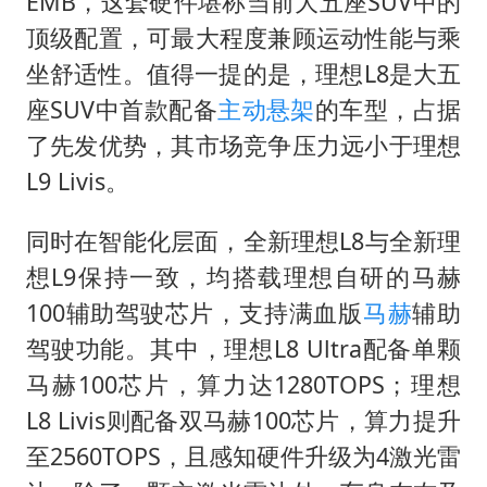
EMB，这套硬件堪称当前大五座SUV中的
顶级配置，可最大程度兼顾运动性能与乘
坐舒适性。值得一提的是，理想L8是大五
座SUV中首款配备
主动悬架
的车型，占据
了先发优势，其市场竞争压力远小于理想
L9 Livis。
同时在智能化层面，全新理想L8与全新理
想L9保持一致，均搭载理想自研的马赫
100辅助驾驶芯片，支持满血版
马赫
辅助
驾驶功能。其中，理想L8 Ultra配备单颗
马赫100芯片，算力达1280TOPS；理想
L8 Livis则配备双马赫100芯片，算力提升
至2560TOPS，且感知硬件升级为4激光雷