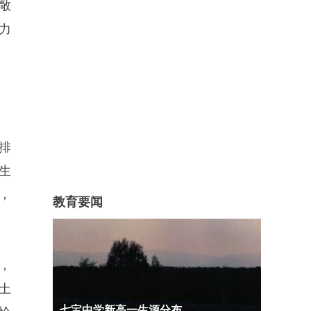
敞
力
排
生
，
教育要闻
，
土
七宝中学新高一生源分布