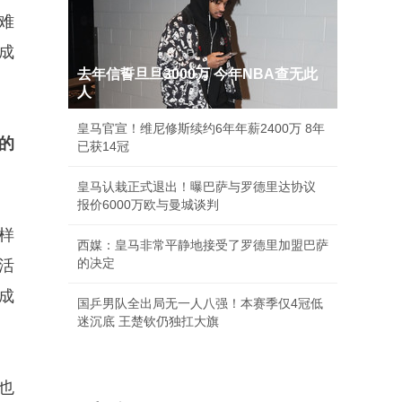
难
成
去年信誓旦旦3000万 今年NBA查无此
人
皇马官宣！维尼修斯续约6年年薪2400万 8年
的
已获14冠
皇马认栽正式退出！曝巴萨与罗德里达协议
报价6000万欧与曼城谈判
样
西媒：皇马非常平静地接受了罗德里加盟巴萨
的决定
活
成
国乒男队全出局无一人八强！本赛季仅4冠低
迷沉底 王楚钦仍独扛大旗
也