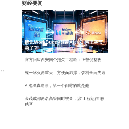
财经要闻
腾讯WorkBuddy领跑AI办公 阿里字节
急了?
官方回应西安国企拖欠工程款：正督促整改
统一冰火两重天：方便面独撑，饮料全面失速
AI泡沫真崩溃，第一个倒霉的就是他！
金茂成都两名高管同时被查，涉“工程运作”敏
感区