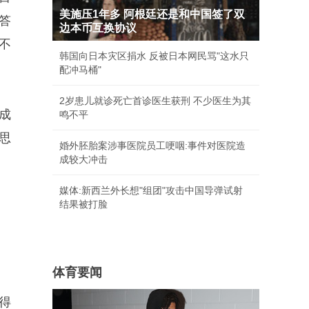
美施压1年多 阿根廷还是和中国签了双
答
边本币互换协议
不
韩国向日本灾区捐水 反被日本网民骂"这水只
配冲马桶"
2岁患儿就诊死亡首诊医生获刑 不少医生为其
成
鸣不平
思
婚外胚胎案涉事医院员工哽咽:事件对医院造
成较大冲击
媒体:新西兰外长想"组团"攻击中国导弹试射
结果被打脸
体育要闻
得