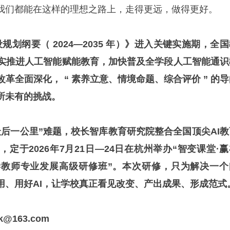
我们都能在这样的理想之路上，走得更远，做得更好。
设规划纲要（ 2024—2035 年）》进入关键实施期，全
 扎实推进人工智能赋能教育，加快普及全学段人工智能通识
改革全面深化， “ 素养立意、情境命题、综合评价 ” 的
所未有的挑战。
最后一公里”难题，校长智库教育研究院整合全国顶尖AI教
定于2026年7月21日—24日在杭州举办
“
智变课堂
·
赢
学教师专业发展
高级研修班
”
。
本次研修，只为解决一个
用、用好AI，让学校真正看见改变、产出成果、形成范式
@163.com