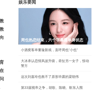
娱乐要闻
国教
教
导向
周也热恋结束，六个字暴露单身状态
小酒窝客串董璇新戏，直呼周也“小也”
大冰承认恋情风波升级，牵扯另一女子，惊动
育
警方
在
这次刘嘉玲也救不了原形毕露的梁朝伟
问
。
第33届视帝之争，胡歌、陈晓、靳东入围