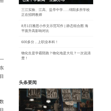
恰
三江实验、江高、盐亭中学......绵阳多所学校
正在招聘教师
8月1日雅思小作文示范写作 | 静态组合图 海
平面升高影响对比
600多分，上职业本科！
物化生是学霸陪跑？物化地是大坑？一次说清
楚！
一
东
目
头条要闻
数
目