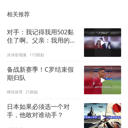
相关推荐
对手：我记得我用502黏
住了啊。父亲：我用的是
520
沐沐影视集
115跟贴
备战新赛季！C罗结束假
期归队
咪咕体育
21跟贴
日本如果必须选一个对
手，他敢对谁动手？