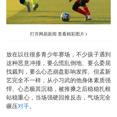
打开网易新闻 查看精彩图片
放在以往很多青少年赛场，不少孩子遇到
这种恶意冲撞，要么慌乱倒地、要么委屈
找裁判，要么心态崩盘影响发挥。但孟新
艺完全不一样，从小习武的他身体素质强
悍、心态极其沉稳，被推搡之后稳稳扎根
站稳重心，当场强硬回推反击，气场完全
碾压
对手
。