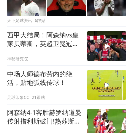
天下足球资讯
6跟贴
西甲大结局！阿森纳vs皇
家贝蒂斯，英超卫冕冠军
完败！
神秘研究院
中场大师德布劳内的绝
活，贴地弧线传球！
足球印象CC
21跟贴
阿森纳4-1客胜赫罗纳道曼
传射措利斯破门!热苏斯替
补建功!