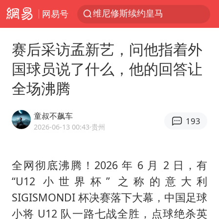
网易号
部分观众入场受阻 浙江省博物馆致歉
以“新”破局 首发经济点亮城市消费活力
赛后采访孟新艺，问他指着外
OpenAI为免费用户升级GPT-5.6 Luna
国球员说了什么，他的回答让
台风白海豚最新路径研判来了
全场沸腾
毛宁转发梯田音乐会视频海外网友赞叹
我国编制完成新版全月地质图
童叔不飙车
193
“China Cool”成海外热词
2026-06-13 00:43
·贵州
美股三大指数集体收跌 西数跌超13%
巡查组提问 工作人员偷用手机查答案
全网彻底沸腾！2026 年 6 月 2 日，有
“U12 小世界杯” 之称的意大利
看守所辅警收受10万获刑1年
SIGISMONDI 杯决赛落下大幕，中国足球
国家气候中心：8月将有4轮高温过程，部分地区可达40℃～45℃
小将 U12 队一路七战全胜，点球绝杀英