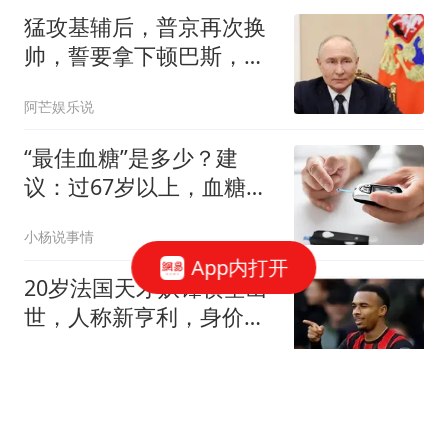
猛攻基辅后，普京再次换
帅，誓要拿下顿巴斯，乌
克兰担忧的事出现
阿芒娱乐说
“最佳血糖”是多少？建
议：过67岁以上，血糖最
好保持这标准
小杨说事情
App内打开
20岁法国天才妖锋横空出
世，人称新亨利，身价至
少1亿欧，3大豪门疯抢
零度眼看球
未能拦截俄夜袭发射的任