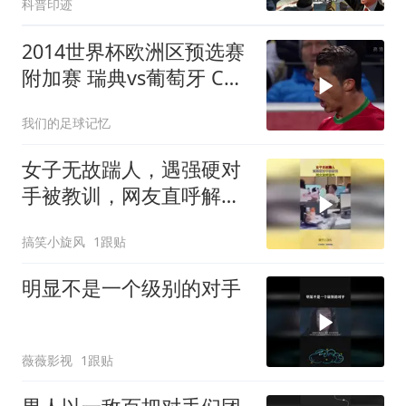
科普印迹
2014世界杯欧洲区预选赛
附加赛 瑞典vs葡萄牙 C罗
帽子戏法 伊布梅开二度
我们的足球记忆
女子无故踹人，遇强硬对
手被教训，网友直呼解
气！
搞笑小旋风
1跟贴
明显不是一个级别的对手
薇薇影视
1跟贴