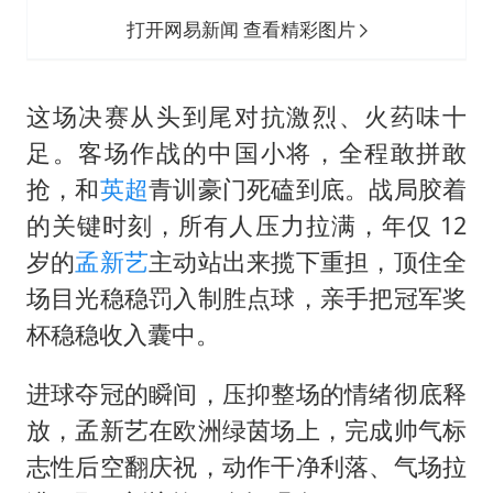
打开网易新闻 查看精彩图片
这场决赛从头到尾对抗激烈、火药味十
足。客场作战的中国小将，全程敢拼敢
抢，和
英超
青训豪门死磕到底。战局胶着
的关键时刻，所有人压力拉满，年仅 12
岁的
孟新艺
主动站出来揽下重担，顶住全
场目光稳稳罚入制胜点球，亲手把冠军奖
杯稳稳收入囊中。
进球夺冠的瞬间，压抑整场的情绪彻底释
放，孟新艺在欧洲绿茵场上，完成帅气标
志性后空翻庆祝，动作干净利落、气场拉