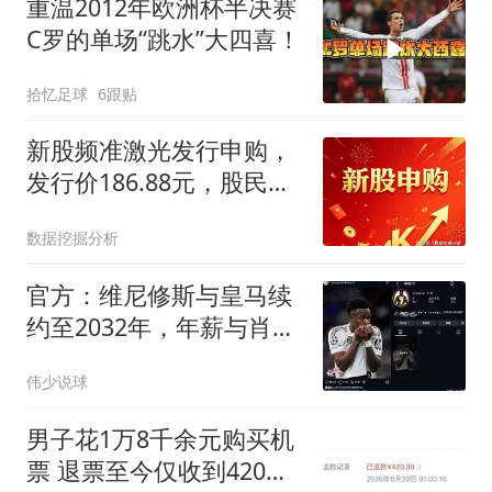
重温2012年欧洲杯半决赛
C罗的单场“跳水”大四喜！
拾忆足球
6跟贴
新股频准激光发行申购，
发行价186.88元，股民打
新或许会担心！
数据挖掘分析
官方：维尼修斯与皇马续
约至2032年，年薪与肖像
权细节披露
伟少说球
男子花1万8千余元购买机
票 退票至今仅收到420元