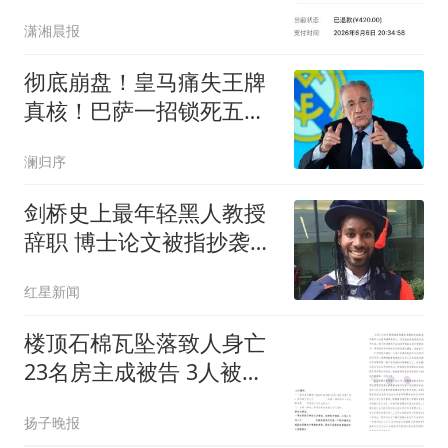
退款
潇湘晨报
彻底崩盘！皇马痛失王牌
真核！巴萨一招锁死五年
争冠希望
澜归序
剑桥史上最年轻黑人教授
辞职 博士论文被指抄袭
180处
红星新闻
楼顶石棉瓦坠落致人身亡
23名房主成被告 3人被判
担责
扬子晚报