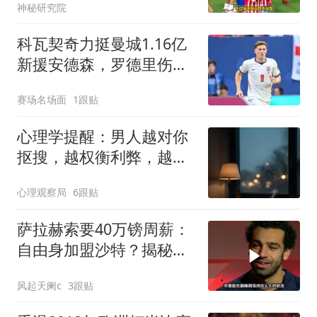
神秘研究院
科瓦契奇力挺曼城1.16亿
新援安德森，罗德里伤缺
反成全队转机
赛场名场面
1跟贴
心理学提醒：男人越对你
抠搜，越权衡利弊，越精
于算计，你越不要去正面
心理观察局
6跟贴
硬刚，而是要学会这两个
反向制衡手段
萨拉赫索要40万镑周薪：
自由身加盟沙特？揭秘离
队真相！
风起天阑c
3跟贴