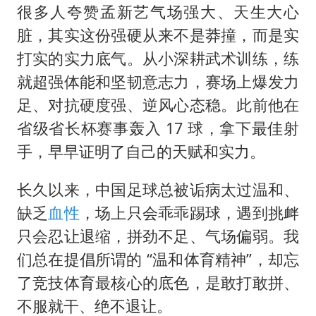
很多人夸赞孟新艺气场强大、天生大心
脏，其实这份强硬从来不是莽撞，而是实
打实的实力底气。从小深耕武术训练，练
就超强体能和坚韧意志力，赛场上爆发力
足、对抗硬度强、逆风心态稳。此前他在
省级省长杯赛事轰入 17 球，拿下最佳射
手，早早证明了自己的天赋和实力。
长久以来，中国足球总被诟病太过温和、
缺乏
血性
，场上只会乖乖踢球，遇到挑衅
只会忍让退缩，拼劲不足、气场偏弱。我
们总在提倡所谓的 “温和体育精神”，却忘
了竞技体育最核心的底色，是敢打敢拼、
不服就干、绝不退让。