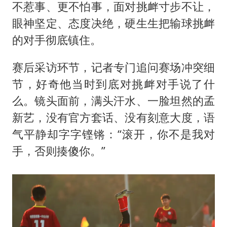
不惹事、更不怕事，面对挑衅寸步不让，
眼神坚定、态度决绝，硬生生把输球挑衅
的对手彻底镇住。
赛后采访环节，记者专门追问赛场冲突细
节，好奇他当时到底对挑衅对手说了什
么。镜头面前，满头汗水、一脸坦然的孟
新艺，没有官方套话、没有刻意大度，语
气平静却字字铿锵：“滚开，你不是我对
手，否则揍傻你。”