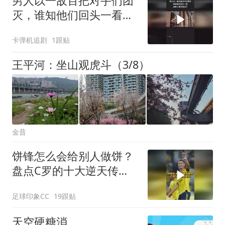
男人以一敌百把对手们团
灭，谁知他们回头一看，
这群人居然复活了
卡弹机追剧
1跟贴
王平河：坐山观虎斗（3/8）
金昔
饼锋怎么会给别人做饼？
盘点C罗的十大逆天传
球！
足球印象CC
19跟贴
天空硬糖消