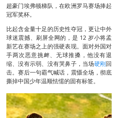
曝韩足协曾为外籍裁判安排性招待
超豪门埃弗顿梯队，在欧洲罗马赛场捧起
深圳地面沉降致车辆损坏系谣言
冠军奖杯。
现代版摸金校尉落网查获400多枚古币
比起含金量十足的历史性夺冠，更让中外
消费新图景｜多举措提升消费体验 释放夏日经济活力
球迷震撼、刷屏全网的，是 12 岁小将
孟
泰国一女公务员妆容引争议 本人回应
新艺
在赛场之上的强硬表现。面对外国对
女子利用漏洞0元薅走3000多件家电
手两次恶意挑衅、无球推搡，他没有退
吉林一“温度计大楼”读数爆表
缩、没有示弱、没有哭鼻子，当场
硬刚
回
奋进开新局 实干挑大梁
击。赛后一句霸气喊话，震慑全场，彻底
撕掉中国少年温顺怯懦的固有标签。