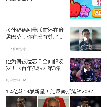
拉什福德回曼联前还在暗
舔巴萨，你有没有尊严
呀！
一个香蕉说球
他为何被遗忘？全面解读J
罗！《百年孤独》第3集
足球故事GOAL
1.4亿签19岁新星！维尼修斯续约2032！皇马官宣两连击！