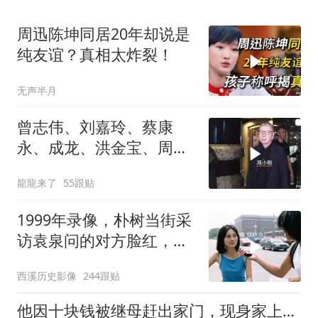
周迅陈坤同居20年却说是
纯友谊？真相太炸裂！
无声半月
曾志伟、刘嘉玲、蔡康
永、成龙、洪金宝、周
迅、向太、谭咏麟等出
龍龍来了
55跟贴
1999年录像，朴树当街采
访袁泉问的对方脸红，探
班周迅还亲吻镜头
西溪历史影像
244跟贴
他因十块钱被继母赶出家门，现身家上亿，儿子成了他不说的“谜”