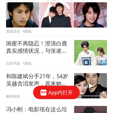
探源历史
4跟贴
闺蜜不再隐忍！澄清白鹿
真实感情状况，与张凌赫
绯闻早已水落石出
白面书誏
1跟贴
和陈建斌分手21年，54岁
吴越含泪发声，原来她和
黄渤是同类
App内打开
枫哥闲谈
冯小刚：电影现在这么垃