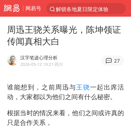
网易号
解锁各地夏日限定体验
河南潜逃10日重大刑案嫌疑人落网
周迅王骁关系曝光，陈坤领证
西湖突现狂风暴雨 游客瞬间被浇透
传闻真相大白
马克·艾伦退出斯诺克中国公开赛
金饰克价一夜涨回1300元
汉字笔迹心理分析
27
新疆景区自驾服务费改为按车收费
2026-05-12 19:21
·四川
永和豆浆创始人林炳生去世
谁能想到，之前周迅与
王骁
一起出席活
视频丨中国东方电气集团原党组副书记、董事宋致远被查
动，大家都以为他们之间有什么秘密。
白海豚将正面袭击贯穿浙江
浙江台州《告全体市民书》
根据当时的情况来看，他们之间或许真的
酒店回应车内过夜被收150元
只是合作关系，