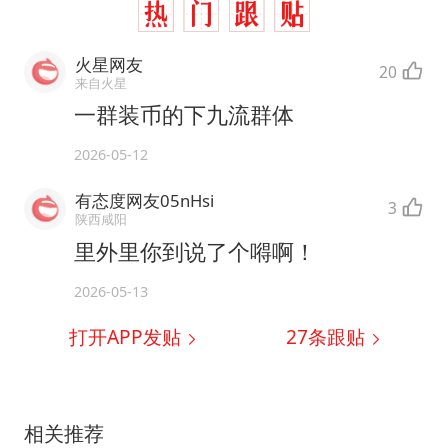
火星网友
20
来自火星
一群装币的下九流群体
2026-05-12
有态度网友05nHsi
3
陕西咸阳
里外里你到说了个嘚啊！
2026-05-13
打开APP发贴
27
条跟贴
相关推荐