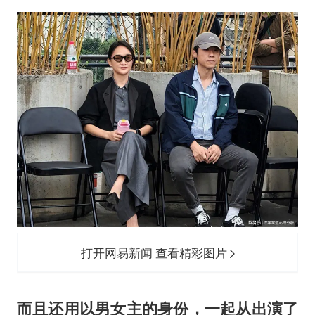
牛津大学一纸声明甩不了锅
海鲜忘车里4天打开门满车都是蛆
儿子陪躺平老爹体验外卖员火了
香港宏福苑火灾或由烟头引起
西贝创始人贾国龙押注鲜羊赛道
几元成本 千万市值蒸发
人民的健康、体质、幸福一脉相承
打开网易新闻 查看精彩图片
而且还用以男女主的身份，一起从出演了