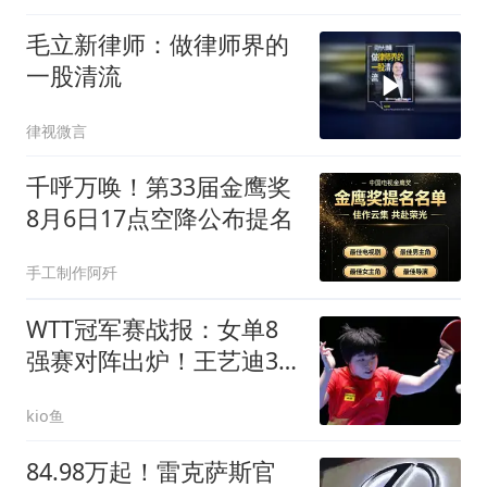
毛立新律师：做律师界的
一股清流
律视微言
千呼万唤！第33届金鹰奖
8月6日17点空降公布提名
手工制作阿歼
WTT冠军赛战报：女单8
强赛对阵出炉！王艺迪3-1
大胜伊藤美诚
kio鱼
84.98万起！雷克萨斯官