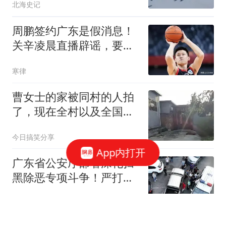
北海史记
周鹏签约广东是假消息！
关辛凌晨直播辟谣，要自
媒体拿出证据来
寒律
曹女士的家被同村的人拍
了，现在全村以及全国的
人都知道了
今日搞笑分享
App内打开
广东省公安厅部署深化扫
黑除恶专项斗争！严打裸
聊敲诈等犯罪
南方都市报