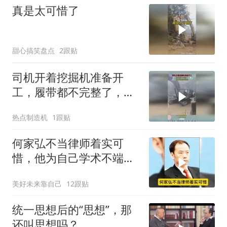
真是太可惜了
甜心搞笑盘点
2跟贴
司机开着挖掘机准备开
工，履带都不完整了，依
旧坚持在岗位！
热点制造机
1跟贴
何家弘不当律师着实可
惜，他为自己学术不端行
为辩护能力实在太
美好未来靠自己
12跟贴
统一思想后的“思想”，那
还叫思想吗？