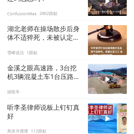
2802跟贴
ConfusionMax
湖北老师在操场散步后身
体不适猝死，未被认定工
亡，家人两次败诉
雪峰说法
1跟贴
金溪之眼高速路，3台挖
机3辆混凝土车1台压路车
20个工人
搞怪羊
听李圣律师说板上钉钉真
好
风蛍月缓缓
112跟贴