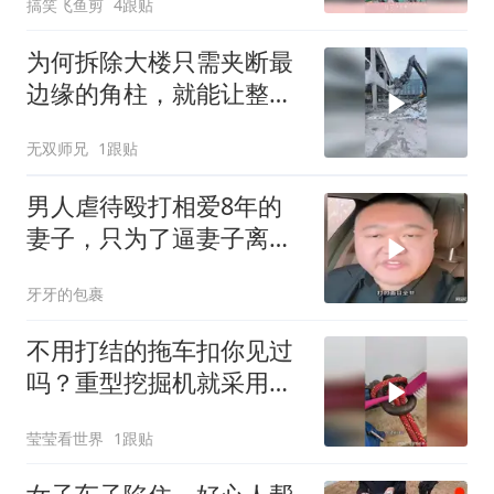
搞笑飞鱼剪
4跟贴
为何拆除大楼只需夹断最
边缘的角柱，就能让整个
楼坍塌？
无双师兄
1跟贴
男人虐待殴打相爱8年的
妻子，只为了逼妻子离
婚，听听律师怎么
牙牙的包裹
不用打结的拖车扣你见过
吗？重型挖掘机就采用这
特殊的绑扎方法！
莹莹看世界
1跟贴