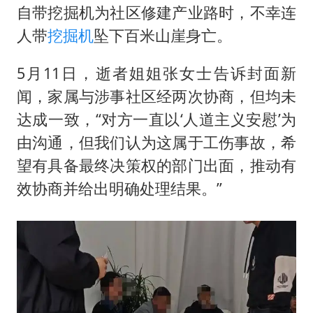
外交部发言人就广岛核爆81周年等答记者问
自带挖掘机为社区修建产业路时，不幸连
中国“五箭齐发”反制美国
人带
挖掘机
坠下百米山崖身亡。
感觉全东北都在等7号
5月11日，逝者姐姐张女士告诉封面新
多地要求领导干部带头休假
闻，家属与涉事社区经两次协商，但均未
奋进开新局 实干挑大梁
达成一致，“对方一直以‘人道主义安慰’为
由沟通，但我们认为这属于工伤事故，希
望有具备最终决策权的部门出面，推动有
效协商并给出明确处理结果。”