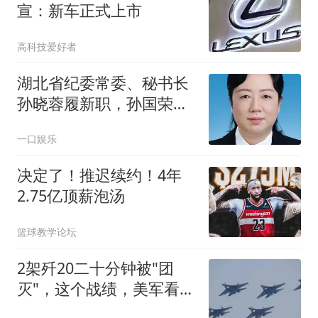
宣：新车正式上市
高科技爱好者
湖北省纪委常委、秘书长
孙晓蓉履新职，孙国荣任
湖北省水利厅党组书记、
一口娱乐
省湖泊局局长
决定了！推迟续约！4年
2.75亿顶薪泡汤
篮球教学论坛
2架歼20二十分钟被"团
灭"，这个战绩，美军看后
却高兴不起来