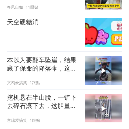
春风自如
11跟贴
天空硬糖消
本以为要翻车坠崖，结果
藏了保命的降落伞，这操
作都看傻了！
文鸿爱搞笑
1跟贴
挖机悬在半山腰，一铲下
去碎石滚下去，这胆量比
机身还硬！
意瑞爱搞笑
1跟贴