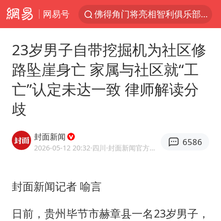
网易号
佛得角门将亮相智利俱乐部主场
宇树科技发行价格150.80元/股
23岁男子自带挖掘机为社区修
看守所辅警收受10万获刑1年
路坠崖身亡 家属与社区就“工
宇树科技王兴兴身家有望超200亿元
亡”认定未达一致 律师解读分
五粮液渠道价一箱上涨近百元
歧
CIA被曝已秘密设立古巴工作组
贵州轮胎子公司获美国退税8136万
封面新闻
6586
U17国足1分钟轰2球
2026-05-12 20:32
·四川
·封面新闻官方网易号
法国将禁止“未经同意的电话营销”
我国编制完成新版全月地质图
封面新闻记者 喻言
“深圳地面沉降致车辆损坏”不实
日前，贵州毕节市赫章县一名23岁男子，