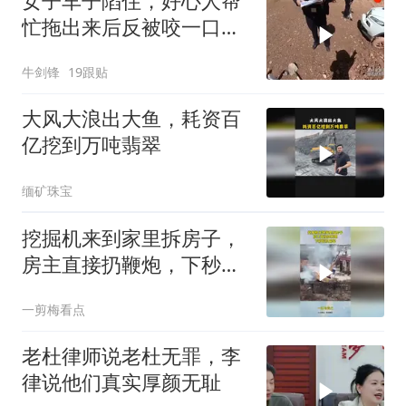
女子车子陷住，好心人帮
忙拖出来后反被咬一口车
子损坏，要赔偿！
牛剑锋
19跟贴
大风大浪出大鱼，耗资百
亿挖到万吨翡翠
缅矿珠宝
挖掘机来到家里拆房子，
房主直接扔鞭炮，下秒挖
机翻车
一剪梅看点
老杜律师说老杜无罪，李
律说他们真实厚颜无耻