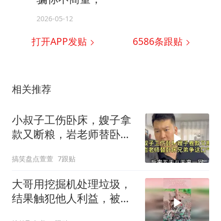
2026-05-12
打开APP发贴
6586
条跟贴
相关推荐
小叔子工伤卧床，嫂子拿
款又断粮，岩老师替卧床
兄弟争这口气！
搞笑盘点萱萱
7跟贴
大哥用挖掘机处理垃圾，
结果触犯他人利益，被人
家叫来兄弟群殴