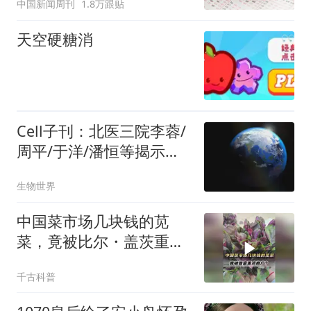
中国新闻周刊
1.8万跟贴
天空硬糖消
Cell子刊：北医三院李蓉/
周平/于洋/潘恒等揭示这
种乳杆菌可改善生殖衰老
生物世界
中国菜市场几块钱的苋
菜，竟被比尔・盖茨重点
推广？非洲：感谢
千古科普