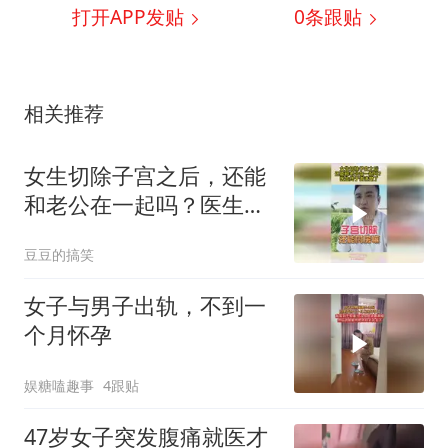
打开APP发贴
0
条跟贴
相关推荐
女生切除子宫之后，还能
和老公在一起吗？医生终
于讲清楚了
豆豆的搞笑
女子与男子出轨，不到一
个月怀孕
娱糖嗑趣事
4跟贴
47岁女子突发腹痛就医才