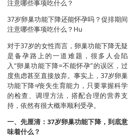
以军士兵把枪口对准中国记者
注意哪些事项吃什么？
笔试第一被劝弃考涉事副校长被撤职
37岁卵巢功能下降还能怀孕吗？促排期间
构建更高水平的全民健身公共服务体系
注意哪些事项吃什么？Hu
男子被沙蜇蜇伤5小时后呼吸困难
对于37岁的女性而言，卵巢功能下降无疑
挡“张雪机车”民进党当局怕什么
是备孕路上的一道难题，很多人会陷
灌溉水坝被隔成鱼塘 村民投诉20余年
入“卵巢功能下降=不能怀孕”的误区，过
奋力开创中国式现代化建设新局面
度焦虑甚至直接放弃。事实上，37岁卵巢
功能下降≠丧失生育能力，只要掌握科学
的检查、调理方法，搭配合理的营养支
持，依然有很大概率顺利受孕。
一、先厘清：37岁卵巢功能下降，到底意
味着什么？