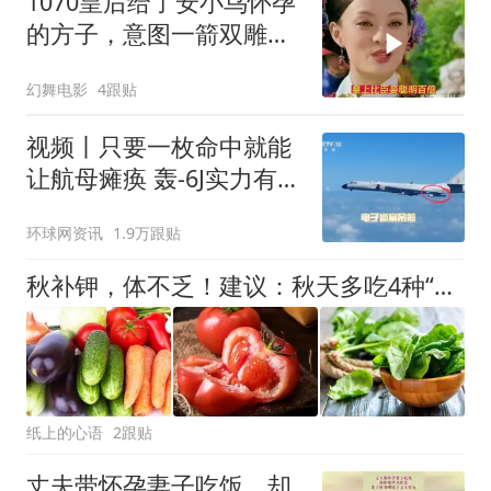
1070皇后给了安小鸟怀孕
的方子，意图一箭双雕，
甄嬛为了玉娆不惜得罪皇
幻舞电影
4跟贴
上
视频丨只要一枚命中就能
让航母瘫痪 轰-6J实力有多
强？
环球网资讯
1.9万跟贴
秋补钾，体不乏！建议：秋天多吃4种“高钾”菜，腿脚有劲精神好
纸上的心语
2跟贴
丈夫带怀孕妻子吃饭，却