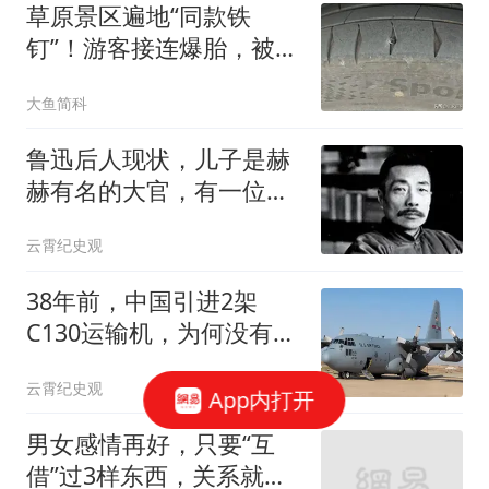
草原景区遍地“同款铁
钉”！游客接连爆胎，被逼
千元天价换胎
大鱼简科
鲁迅后人现状，儿子是赫
赫有名的大官，有一位是
家喻户晓的大明星
云霄纪史观
38年前，中国引进2架
C130运输机，为何没有仿
制？结局如何？
云霄纪史观
App内打开
男女感情再好，只要“互
借”过3样东西，关系就很