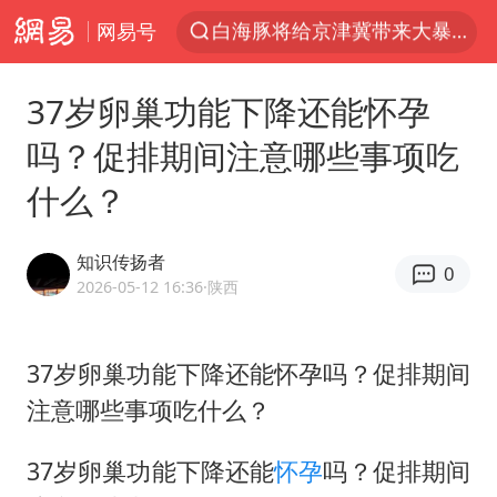
网易号
上半年我国经营主体结构持续优化
杭州机场已取消航班388架次
37岁卵巢功能下降还能怀孕
中国籍豪华游艇富商之子在泰国被杀
吗？促排期间注意哪些事项吃
《披荆斩棘2026》阵容官宣
什么？
中国第1高楼阻尼器摆动明显
上海有出现龙卷潜势
知识传扬者
0
国足U17与阿森纳决赛取消 并列冠军
2026-05-12 16:36
·陕西
《龙餐馆》 冲奖
上门女婿出轨女邻居多年被判重婚罪
37岁卵巢功能下降还能怀孕吗？促排期间
注意哪些事项吃什么？
2025年小学教师减少13.19万
女子发现前夫婚内与第三者育子
37岁卵巢功能下降还能
怀孕
吗？促排期间