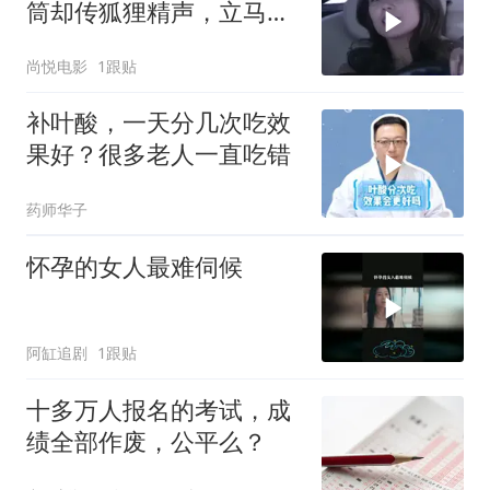
筒却传狐狸精声，立马杀
到丈夫公司
尚悦电影
1跟贴
补叶酸，一天分几次吃效
果好？很多老人一直吃错
药师华子
怀孕的女人最难伺候
阿缸追剧
1跟贴
十多万人报名的考试，成
绩全部作废，公平么？