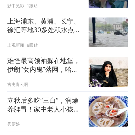
影中见影
1跟贴
上海浦东、黄浦、长宁、
徐汇等地30多处积水点正
在抢排
上观新闻
8跟贴
难怪最高领袖躲在地堡，
伊朗“女内鬼”落网，哈梅
内伊死得太冤了
古史青云啊
立秋后多吃“三白”，润燥
养脾胃！家中老人小孩多
安排，安康过秋天！
秀厨娘