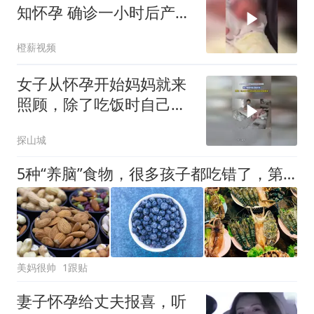
知怀孕 确诊一小时后产下
一名女婴
橙薪视频
女子从怀孕开始妈妈就来
照顾，除了吃饭时自己动
手的，网友：世上唯一不
探山城
变的就是妈妈的爱和牵挂
5种“养脑”食物，很多孩子都吃错了，第4种常被家长忽略
美妈很帅
1跟贴
妻子怀孕给丈夫报喜，听