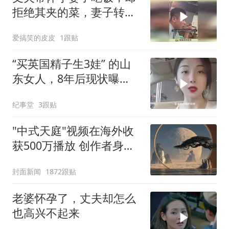
拒绝其夹的菜，妻子转身
喂给了丈夫好友！
爱搞笑的皮皮
1跟贴
“买英国精子生3娃” 的山
东女人，8年后现状曝
光！如今她后悔不
纪事堂
3跟贴
"中式天庭"视频在海外收
获500万播放 创作者身份
披露
封面新闻
1872跟贴
老婆怀孕了，丈夫却怎么
也高兴不起来