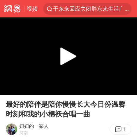
视频
于东来回应关闭胖东来生活广场店
杭州机场已取消航班388架次
上半年我国经营主体结构持续优化
上海：5号线16号线浦江线全线停运
《披荆斩棘2026》阵容官宣
白海豚北上或致京津冀暴雨
国足U17与阿森纳决赛取消 并列冠军
00:00
00:54
上海有出现龙卷潜势
Play
Ent
full
王艺迪无缘横滨赛决赛
最好的陪伴是陪你慢慢长大今日份温馨
时刻和我的小棉袄合唱一曲
上门女婿出轨女邻居多年被判重婚罪
女子发现前夫婚内与第三者育子
妞妞的一家人
1
河南