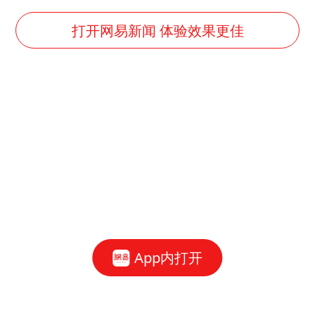
王艺迪2-4不敌张本美和止步4强
以军士兵把枪口对准中国记者
打开网易新闻 体验效果更佳
2025年小学教师减少13.19万
韩军前线部队连曝丑闻
上海大部迎大暴雨
《龙餐馆》 冲奖
武契奇会见泽连斯基有何意图
笔试第一被劝弃考涉事副校长被撤职
奋力开创中国式现代化建设新局面
App内打开