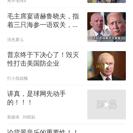
离开地球a
毛主席宴请赫鲁晓夫，指
着三只海参一语双关，赫
鲁晓夫听完直冒汗
浅色夏么
普京终于下决心了！毁灭
性打击美国防企业
打小我就醜
讲真，是球网先动手
的！！！
新媒体
39跟贴
论背景音乐的重要性！！