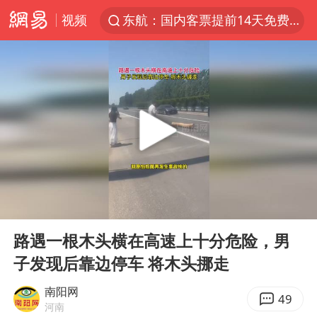
视频
东航：国内客票提前14天免费退改
我国货物贸易进出口超30万亿元
上半年我国机械工业经济运行稳中有进
佛山通报笔试前13被淘汰后5名进体检
台风白海豚加强
广东雷州通报特教老师招聘违规事件
国防部回应日本试射“战斧”导弹
00:00
00:10
“立秋的第一杯奶茶”又爆单了
Play
Ent
full
A股三大股指收涨
路遇一根木头横在高速上十分危险，男
子发现后靠边停车 将木头挪走
泰国校园枪击案死亡人数升至7人
泰国枪击案凶手先杀祖父母后行凶
南阳网
49
河南