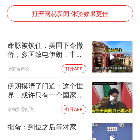
多方回应侯明昊被曝违反交规
宇树科技中一签需缴款7.54万元
打开网易新闻 体验效果更佳
国防部：中国军队坚决反制任何闹海挑衅图谋
四川宜宾市高县发生4.9级地震
命脉被锁住，美国下令撤
台湾海峡南口北上船舶实施交通管制
侨，多国致电伊朗，中国
“新疆阿勒泰八月能滑雪”不实
两大判断全部成真
旧梦留声机
打开APP
向鹏0-3不敌张本智和
江苏发布台风蓝色预警
伊朗摸清了门道：这个世
界，或许只有一个国家，
东方之约 相约未来
能够“管住”美国
落梅如雪乱飞
打开APP
掼蛋：到位之后等对家