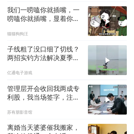
我们一唠嗑你就插嘴，一
唠嗑你就插嘴，显着你
了？
猫猫狗狗汪
子线粗了没口细了切线？
两招实钓方法解决夏季难
题
亿通电子游戏
管理层开会收回我两成专
利股，我当场签字，注销
核心技术授权，全员慌了
苏有朋影音馆
离婚当天婆婆催我搬家，