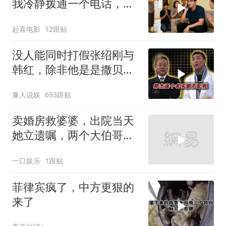
我冷静拨通一个电话，全
家跪求我别走
起喜电影
12跟贴
没人能同时打假张绍刚与
韩红，除非他是是撒贝
宁！
豫人说娱
693跟贴
卖婚房救婆婆，出院当天
她立遗嘱，两个大伯哥傻
眼
一口娱乐
1跟贴
菲律宾疯了，中方更狠的
来了