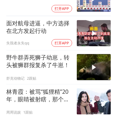
打开APP
面对航母进逼，中方选择
在北方发起行动
失我者永失qq
打开APP
野牛群弄死狮子幼崽，转
头被狮群报复杀了牛崽！
舒克动物记
2跟贴
林青霞：被骂“狐狸精”20
年，眼睛被射瞎，那个男
人只问了一句“谁来出机票
周周说娱
1跟贴
钱？”