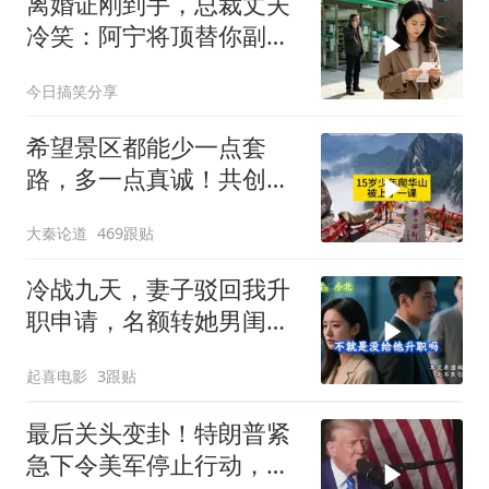
离婚证刚到手，总裁丈夫
冷笑：阿宁将顶替你副总
之位，我应好
今日搞笑分享
希望景区都能少一点套
路，多一点真诚！共创良
好旅游环境！
大秦论道
469跟贴
冷战九天，妻子驳回我升
职申请，名额转她男闺
蜜，我转身办妥1件事
起喜电影
3跟贴
最后关头变卦！特朗普紧
急下令美军停止行动，他