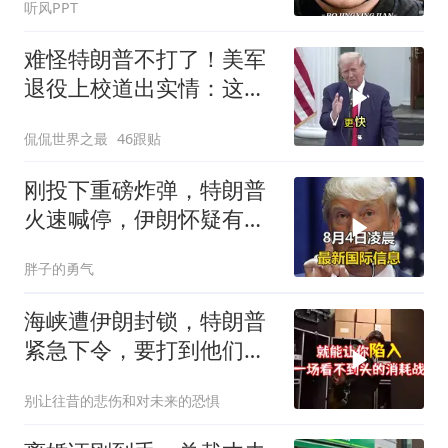
听风PPT
难怪特朗普不打了！美军
退役上校道出实情：这场
仗美国已经输了
侃侃世界之最
46跟贴
刚投下重磅炸弹，特朗普
火速喊停，伊朗怀疑有
诈，美国发撤侨警告
胖子的勇气
海峡遭伊朗封锁，特朗普
紧急下令，要打到他们承
受不住
别让往昔的悲伤和对未来的恐惧