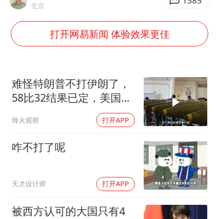
U17国足三连胜晋级明日之星半决赛
1385
北京
胡彦斌获《歌手2026》歌王
打开网易新闻 体验效果更佳
东航：国内客票提前14天免费退改
美股存储板块集体大跌
日本试射“战斧”导弹，国防部回应
难怪特朗普不打伊朗了，
夯实基础开新局
58比32结果已定，美国专
家：一个时代结束
烽火观察
打开APP
咋不打了呢
天才设计师
打开APP
被西方认可的大国只有4