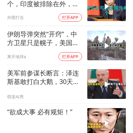
个，印度被排除在外，为
何只能算准大国？
外围打击
打开APP
伊朗导弹突然“开窍”，中
方卫星只是幌子，美国真
正怕的是两件事
离开地球a
打开APP
美军前参谋长断言：泽连
斯基敢打白大鹅，30天内
大乌必投降
萌宠AI秀
“欲成大事 必有规矩！”