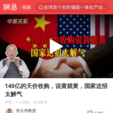
视频
全球首个长时储能一体化产业园量产
台风白海豚已进入24小时警戒线
中国女篮70-67险胜尼日利亚女篮
上海：台风白海豚或将带来龙卷风
四川宜宾高县4.9级地震致1死
中巨芯：上半年归母净利润1405.77万元
出口禁令驱动有色板块大涨
00:00
04:25
秋天的第一杯奶茶到底有多火
Play
Ent
full
38岁演员求职万岁山NPC成功
140亿的天价收购，说黄就黄，国家这招
太解气
胜宏科技：股票交易异常波动
声明：个人原创，仅供参考
国乒男单横滨冠军赛全军覆没
张元伟教授