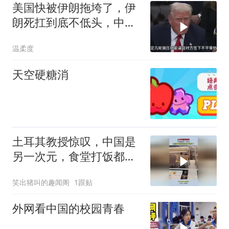
美国快被伊朗拖垮了，伊
朗死扛到底不低头，中国
反而迎来新机遇？
温柔度
天空硬糖消
土耳其教授惊叹，中国是
另一次元，食堂打饭都高
科技开眼界了！
笑出猪叫的趣闻阁
1跟贴
外网看中国的校园青春