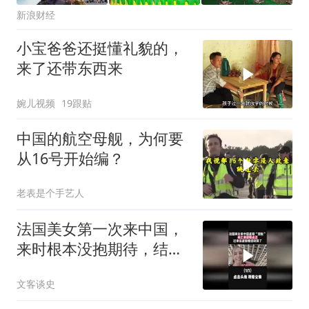
新浪财经
小宝爸爸还挺懂礼貌的，
来了还带东西来
婉儿视频
19跟贴
中国的航空母舰，为何要
从16号开始编？
老表是个手艺人
法国美女第一次来中国，
来时根本没抱期待，结果
直接泪洒张家界1
文客谈史