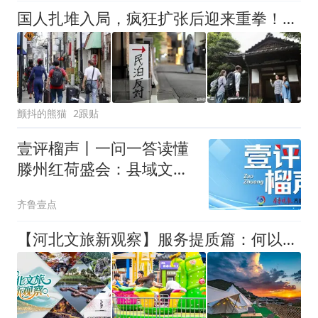
国人扎堆入局，疯狂扩张后迎来重拳！日本民宿行业泡沫要碎了？
颤抖的熊猫
2跟贴
壹评榴声丨一问一答读懂
滕州红荷盛会：县域文旅
如何破局出圈？
齐鲁壹点
【河北文旅新观察】服务提质篇：何以近悦远来？