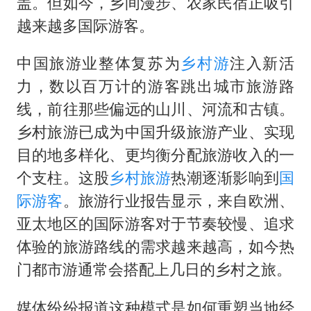
公司“上四休三”但要降薪1000元
盖。但如今，乡间漫步、农家民宿正吸引
越来越多国际游客。
985博士后被曝在妻子孕期出轨后续
OpenAI为免费用户升级GPT-5.6 Luna
中国旅游业整体复苏为
乡村游
注入新活
如何把百年大党建设得更加坚强有力？
力，数以百万计的游客跳出城市旅游路
线，前往那些偏远的山川、河流和古镇。
乡村旅游已成为中国升级旅游产业、实现
目的地多样化、更均衡分配旅游收入的一
个支柱。这股
乡村旅游
热潮逐渐影响到
国
际游客
。旅游行业报告显示，来自欧洲、
亚太地区的国际游客对于节奏较慢、追求
体验的旅游路线的需求越来越高，如今热
门都市游通常会搭配上几日的乡村之旅。
媒体纷纷报道这种模式是如何重塑当地经