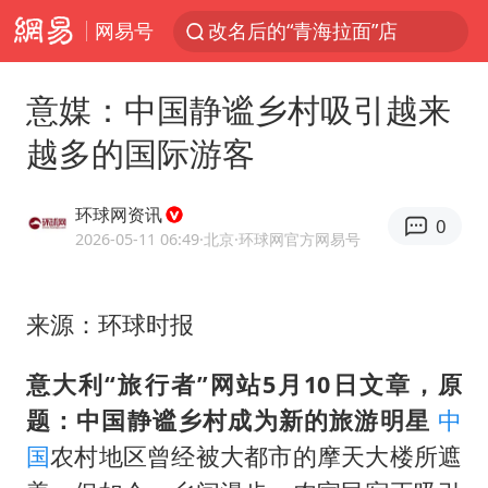
网易号
改名后的“青海拉面”店
台军“汉光秀”开场闹剧多
意媒：中国静谧乡村吸引越来
段绚竞因公牺牲 年仅44岁
越多的国际游客
泰国突发校园枪击案已致2死多伤
1岁宝宝碰坏纸巾盒 宝妈被索赔924元
环球网资讯
0
女子开一天一夜空调后二氧化碳中毒
2026-05-11 06:49
·北京
·环球网官方网易号
97岁英国奶奶飞上天再破吉尼斯纪录
来源：环球时报
谁是宇树科技背后大赢家
“空调24小时开着更省电”不实
意大利“旅行者”网站5月10日文章，原
男子杀人后逃进深山21年活得像野人
题：中国静谧乡村成为新的旅游明
星
中
“不建议大家买深色蛋糕”
国
农村地区曾经被大都市的摩天大楼所遮