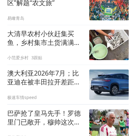
区”解题“农文旅”
易瞰青岛
大清早农村小伙赶集买
鱼，乡村集市土货满满，
乡亲们好可爱
小范爱乡村
3跟贴
澳大利亚2026年7月；比
亚迪在被丰田拉开差距，
销量回归常态！
极速车情speed
巴萨抢了皇马先手！罗德
里门已敞开，穆帅这次要
凉？这个周四的伯纳乌，