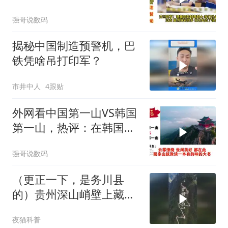
强哥说数码
揭秘中国制造预警机，巴
铁凭啥吊打印军？
市井中人
4跟贴
外网看中国第一山VS韩国
第一山，热评：在韩国土
堆也算山？
强哥说数码
（更正一下，是务川县
的）贵州深山峭壁上藏着
一条超
夜猫科普