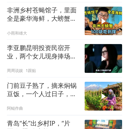
非洲乡村苍蝇馆子，里面
全是豪华海鲜，大螃蟹
100块吃到撑！
小雨和雄大
李亚鹏昆明投资民宿开
业，两个女儿现身捧场，
李嫣颜值与王菲神似
周周说娱
1跟贴
门前豆子熟了，摘来焖锅
豆饭，一个人过日子，也
得好好吃饭
阿鲲作曲
青岛“长”出乡村IP，“片