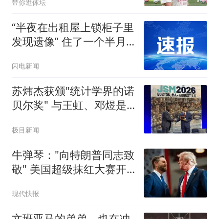
带你逛体坛
皇马球迷的心情大概只能
用五味杂陈来形容
“半夜在出租屋上锁柜子里
发现遗像” 住了一个半月
的租客被吓哭 连夜搬离
闪电新闻
苏炜杰获颁"统计学界的诺
贝尔奖" 与王虹、邓煜是
校友
极目新闻
牛弹琴："向特朗普同志致
敬" 美国超级抹红大赛开
始了
现代快报
文班亚马的弟弟，也在冲