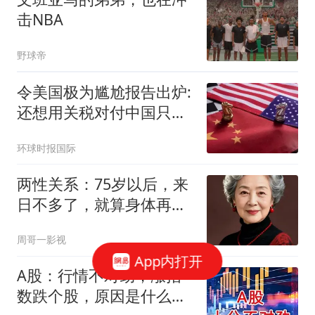
击NBA
野球帝
令美国极为尴尬报告出炉:
还想用关税对付中国只会
失败
环球时报国际
两性关系：75岁以后，来
日不多了，就算身体再好
也请记住这八句话
周哥一影视
App内打开
A股：行情不对劲，涨指
数跌个股，原因是什么？