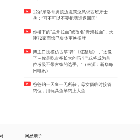
12岁摩洛哥男孩边境哭泣恳求西班牙士
兵：“可不可以不要把我遣返回国”
你楼下的“兰州拉面”或改名“青海拉面”，天
津72家面馆已集体更换招牌
博主口技模仿古筝“弹”《枉凝眉》，“太像
了～你是吃古筝长大的吗？”“或将成为首
位考级不带古筝的选手。”（来源：新华每
日电讯）
爸爸钓一天鱼一无所获，母女俩临时接管
钓位，用玩具鱼竿钓上大鱼
尚
网易亲子