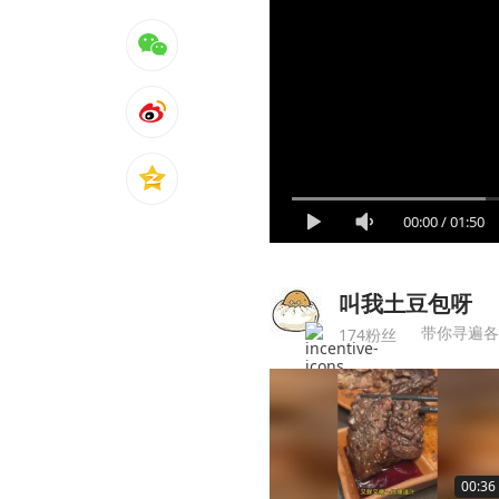
00:00
/
01:50
叫我土豆包呀
带你寻遍各
174粉丝
00:36