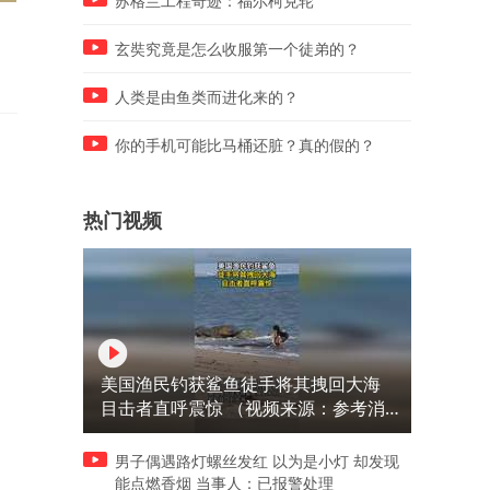
苏格兰工程奇迹：福尔柯克轮
嬢嬢说她做羊杂粉一绝，喊我
重庆已经进化成这样了吗？
帮忙拍一下。。。
玄奘究竟是怎么收服第一个徒弟的？
人类是由鱼类而进化来的？
你的手机可能比马桶还脏？真的假的？
热门视频
美国渔民钓获鲨鱼徒手将其拽回大海
目击者直呼震惊 （视频来源：参考消
息）
男子偶遇路灯螺丝发红 以为是小灯 却发现
能点燃香烟 当事人：已报警处理