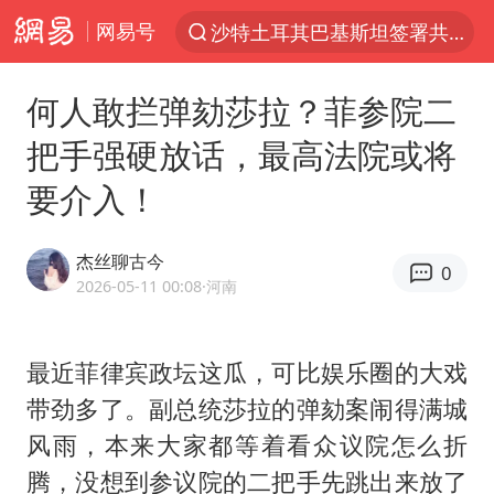
网易号
沙特土耳其巴基斯坦签署共同防务协议
“电影+”如何激发千亿级消费新活力？
何人敢拦弹劾莎拉？菲参院二
泉州市委书记张毅恭被查
把手强硬放话，最高法院或将
台风白海豚已进入24小时警戒线
要介入！
全球首个长时储能一体化产业园量产
台风白海豚或吞并鲸鱼 登陆地点更新
杰丝聊古今
0
四川宜宾市高县4.9级地震致1人死亡
2026-05-11 00:08
·河南
名创优品回应女子吐槽内裤质量差
中巨芯：上半年归母净利润1405.77万元
最近菲律宾政坛这瓜，可比娱乐圈的大戏
带劲多了。副总统莎拉的弹劾案闹得满城
中国女篮70-67险胜尼日利亚女篮
风雨，本来大家都等着看众议院怎么折
U17国足点球大战淘汰河床晋级决赛
腾，没想到参议院的二把手先跳出来放了