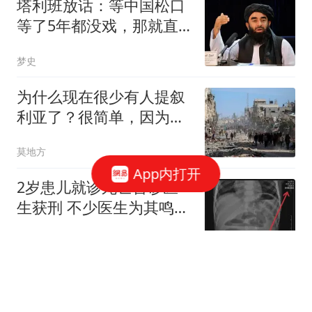
塔利班放话：等中国松口
等了5年都没戏，那就直
接跟联合国叫板！
梦史
为什么现在很少有人提叙
利亚了？很简单，因为各
方都吃饱了
莫地方
App内打开
2岁患儿就诊死亡首诊医
生获刑 不少医生为其鸣不
平
澎湃新闻
18岁女子遭已婚男强奸：
被推到床上用皮带抽打后