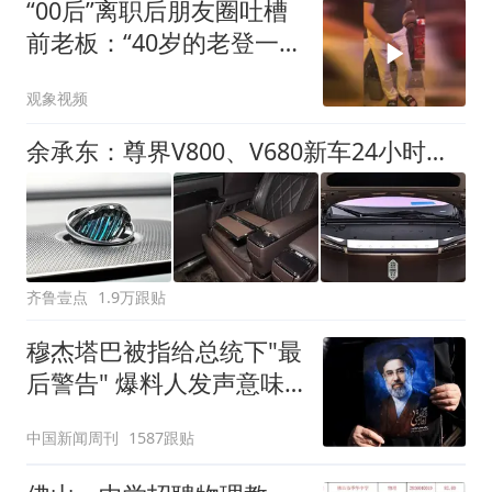
“00后”离职后朋友圈吐槽
前老板：“40岁的老登一股
老人味”，还嘲讽一句：祝
观象视频
你有个安享晚年，前老板
认为名誉受损，怒将其告
余承东：尊界V800、V680新车24小时大定突破3500台
上法庭
齐鲁壹点
1.9万跟贴
穆杰塔巴被指给总统下"最
后警告" 爆料人发声意味
深长
中国新闻周刊
1587跟贴