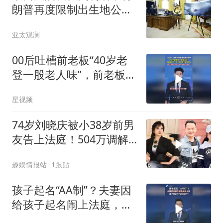
朗普再度限制出生地公民
权
亚太观澜
00后吐槽前老板“40岁老
登一股老人味”，前老板一
怒之下告上法庭
星视频
74岁刘晓庆被小38岁前男
友告上法庭！504万调解
谈崩，旧情彻底撕破两人
趣娱情报站
1跟贴
对簿公堂
孩子起名“AA制”？夫妻因
给孩子起名闹上法庭，孩
子快2岁了还没落户！