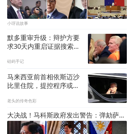
小玡说故事
默多重审升级：辩护方要
求30天内重启证据搜索寻
找检方破绽
硅屿手记
马来西亚前首相依斯迈沙
比里住院，提控程序或推
迟
老头的传奇色彩
大决战！马科斯政府发出警告：弹劾萨拉谁也别想掩盖真相