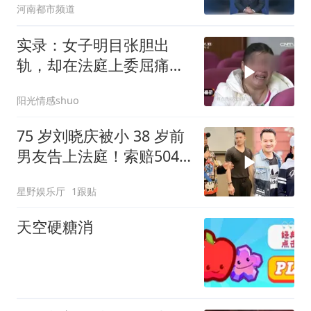
河南都市频道
实录：女子明目张胆出
轨，却在法庭上委屈痛
哭，埋怨家人对她
阳光情感shuo
75 岁刘晓庆被小 38 岁前
男友告上法庭！索赔504
万调解失败，庆奶奶放
星野娱乐厅
1跟贴
话：骨头硬，一分不给
天空硬糖消