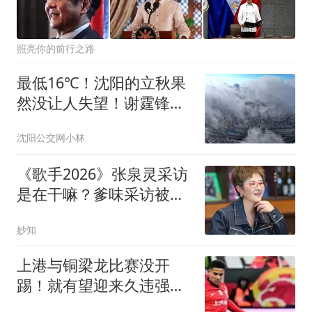
照亮你的前行之路
最低16℃！沈阳的立秋果
然没让人失望！谢霆锋沈
阳演唱会攻略→
沈阳公交网小林
《歌手2026》张泉灵采访
是在干嘛？爹味采访被全
网痛批尴尬无聊
妙知
上港与铜梁龙比赛没开
踢！就有望迎来久违强援
复出首发，值得期待