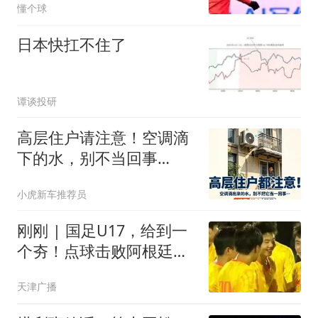
懂个球
日本快扛不住了
谭谈投研
高层住户请注意！空调滴
下的水，别不当回事
儿……
小虎新车推荐员
刚刚 | 国足U17，给到一
个夯！点球击败阿根廷河
床！
天津广播