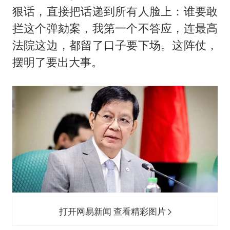
国防部：坚决反制任何闹海挑衅图谋
狠话，直接把话递到所有人脸上：谁要敢
胡彦斌韩磊 谁帮谁
拦这个弹劾案，我第一个不答应，连最高
胡彦斌获《歌手2026》歌王
法院这边，都留了口子要下场。这阵仗，
秋天的第一杯奶茶到底有多火
摆明了要出大事。
38岁演员求职万岁山NPC成功
我国外贸延续良好增长态势
胜宏科技：股票交易异常波动
夯实基础开新局
打开网易新闻 查看精彩图片