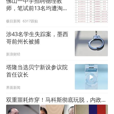
佛山一中学招聘物理教
师，笔试前13名均遭淘
汰？教育局：已叫停招
极目新闻
6317跟贴
聘，成立调查组全面核查
涉43名学生失踪案，墨西
哥前州长被捕
新浪财经
塔隆当选贝宁新设参议院
首任议长
界面新闻
双重噩耗炸穿！马科斯彻底玩脱，内政外交全线崩盘