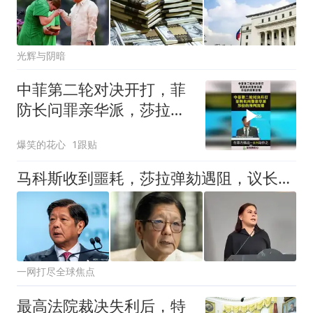
光辉与阴暗
中菲第二轮对决开打，菲
防长问罪亲华派，莎拉的
预判没错！
爆笑的花心
1跟贴
马科斯收到噩耗，莎拉弹劾遇阻，议长反水？防长被驳斥！
一网打尽全球焦点
最高法院裁决失利后，特