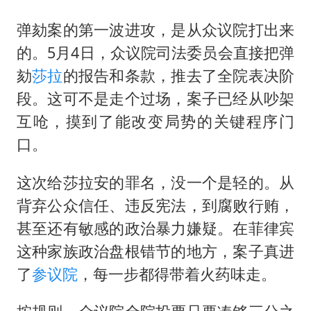
弹劾案的第一波进攻，是从众议院打出来
的。5月4日，众议院司法委员会直接把弹
劾
莎拉
的报告和条款，推去了全院表决阶
段。这可不是走个过场，案子已经从吵架
互呛，摸到了能改变局势的关键程序门
口。
这次给莎拉安的罪名，没一个是轻的。从
背弃公众信任、违反宪法，到腐败行贿，
甚至还有敏感的政治暴力嫌疑。在菲律宾
这种家族政治盘根错节的地方，案子真进
了
参议院
，每一步都得带着火药味走。