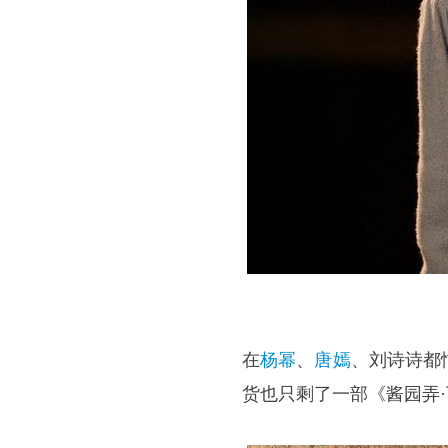
在
杨幂
、
唐嫣
、
刘诗诗
都
货也只剩了一部《酱园弄