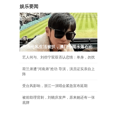
娱乐要闻
周杰伦私生活被扒，澳门传闻水落石出
艺人何与、刘些宁双双否认恋情：单身，勿扰
荷兰弟遭“河南弟”抢功 导演，演员证实亲自上
阵
受台风影响，浙江一演唱会紧急宣布延期
被前助理背刺，刘晓庆发声，原来她还有一张
底牌