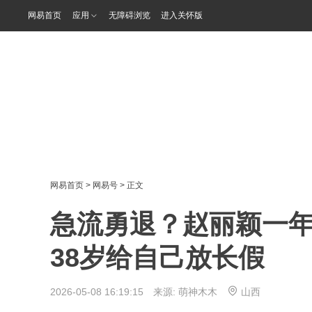
网易首页
应用
无障碍浏览
进入关怀版
网易首页
>
网易号
> 正文
急流勇退？赵丽颖一
38岁给自己放长假
2026-05-08 16:19:15 来源:
萌神木木
山西