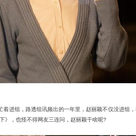
忙着进组，路透组讯频出的一年里，赵丽颖不仅没进组，
·下》，也怪不得网友三连问，赵丽颖干啥呢?