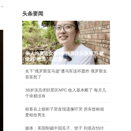
，
头条要闻
亲人均离去女孩8岁独居床头放菜刀 被
老师"收养"后逆袭
名下"俄罗斯亚马逊"遭乌军连环轰炸 俄罗斯女
首富怒了
38岁演员求职景区NPC:收入基本断了 每月几
千块都没有
租客在上锁柜子里发现遗像吓哭 房东曾称就
爱租给男生
媒体：美国制裁中国瓜子、饺子 到底在怕什