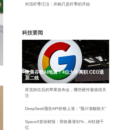
对话柠季汪洁：并购只是柠季的开始
科技要闻
凌晨谷歌AI地震！4位大牛离职 CEO退
居二线
库克卸任后的苹果发布会，哪些硬件最值得关
注
DeepSeek预告API价格上涨：“预计涨幅较大”
SpaceX首份财报：营收暴涨92%，AI狂烧千
亿