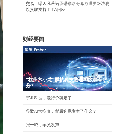
交易！曝因凡蒂诺承诺摩洛哥举办世界杯决赛
以换取支持 FIFA回应
财经要闻
"杭州六小龙"群核科技物理AI故事有水
分?
宇树科技，发行价确定了
谷歌AI大换血，背后究竟发生了什么？
张一鸣，罕见发声