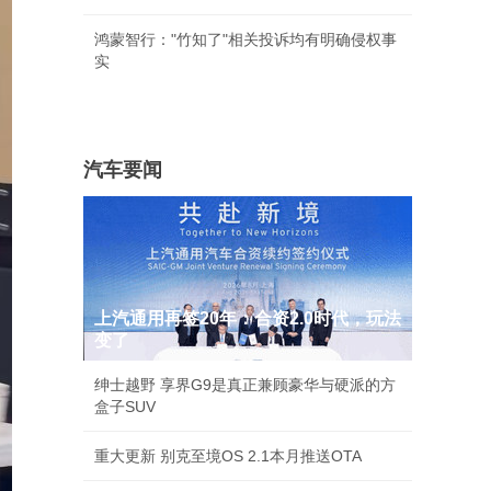
鸿蒙智行："竹知了"相关投诉均有明确侵权事
实
汽车要闻
上汽通用再签20年：合资2.0时代，玩法
变了
绅士越野 享界G9是真正兼顾豪华与硬派的方
盒子SUV
重大更新 别克至境OS 2.1本月推送OTA