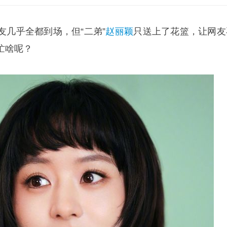
友几乎全都到场，但“二弟”
赵丽颖
只送上了花篮，让网友
忙啥呢？