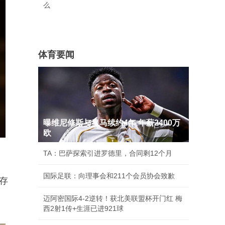
么
体育要闻
曝维尼修斯与皇马续约4年 年薪2400万
欧
TA：巴萨探索引进罗德里，合同剩12个月
国际足联：向理事会和211个会员协会致歉
存
迈阿密国际4-2逆转！获北美联盟杯开门红 梅
西2射1传+生涯已进921球