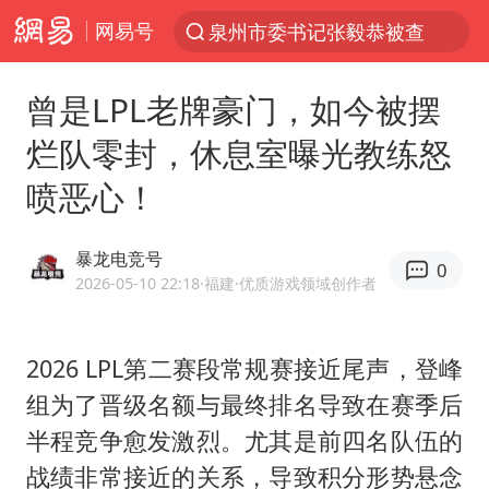
网易号
泉州市委书记张毅恭被查
“电影+”如何激发千亿级消费新活力？
曾是LPL老牌豪门，如今被摆
全球首个长时储能一体化产业园量产
烂队零封，休息室曝光教练怒
台风白海豚已进入24小时警戒线
喷恶心！
陈垣宇0-3张禹珍 国乒男单全军覆没
四川宜宾市高县4.9级地震致1人死亡
暴龙电竞号
0
中巨芯：上半年归母净利润1405.77万元
2026-05-10 22:18
·福建
·优质游戏领域创作者
中国女篮70-67险胜尼日利亚女篮
名创优品回应女子吐槽内裤质量差
2026 LPL第二赛段常规赛接近尾声，登峰
组为了晋级名额与最终排名导致在赛季后
上海：台风白海豚或将带来龙卷风
半程竞争愈发激烈。尤其是前四名队伍的
出口禁令驱动有色板块大涨
战绩非常接近的关系，导致积分形势悬念