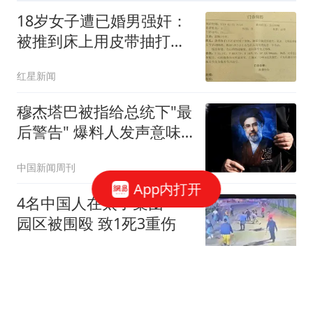
18岁女子遭已婚男强奸：
被推到床上用皮带抽打后
强奸
红星新闻
穆杰塔巴被指给总统下"最
后警告" 爆料人发声意味
深长
中国新闻周刊
App内打开
4名中国人在太子集团一
园区被围殴 致1死3重伤
扬子晚报
婚外胚胎案涉事医院员工