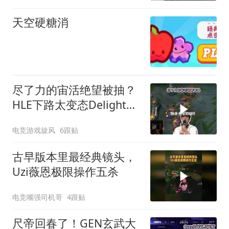
天空硬糖消
尽了力的宙活绝望被抽？
HLE下路太变态Delight纯
犯病，姑妈被老年尺打出
电竞游戏旋风
6跟贴
对位差距！
古早版本里最经典镜头，
Uzi薇恩极限操作五杀
电竞嘴强司机哥
4跟贴
尺帝回春了！GEN玄武大