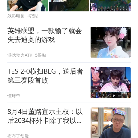
残影电竞
4跟贴
英雄联盟，一款输了就会
失去迪奥的游戏
游戏动力ATK
5跟贴
TES 2-0横扫BLG，送后者
第三赛段首败
懂球帝
8月4日董路宣示主权：以
后2034杯外卡除了我以
外，谁也不能发放
布布丁动漫