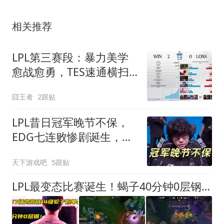
相关推荐
LPL第三赛段：暴力美学
愈战愈勇，TES速通横扫
BLG
囧王者
2跟贴
LPL昔日冠军晚节不保，
EDG七连败惨剧诞生，
Jiejie回归沦为充电宝
天下游戏吧
5跟贴
LPL最变态比赛诞生！蝎子40分钟0层钢，17级武器被14级AD单杀