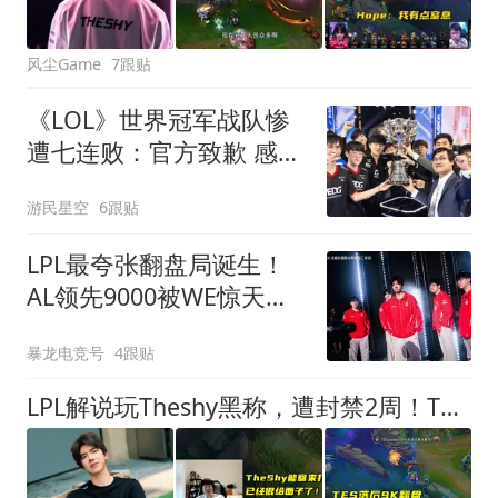
风尘Game
7跟贴
《LOL》世界冠军战队惨
遭七连败：官方致歉 感谢
粉丝
游民星空
6跟贴
LPL最夸张翻盘局诞生！
AL领先9000被WE惊天逆
转，Cube都秀翻了
暴龙电竞号
4跟贴
LPL解说玩Theshy黑称，遭封禁2周！TES赐BLG首败，Bin有望回归了