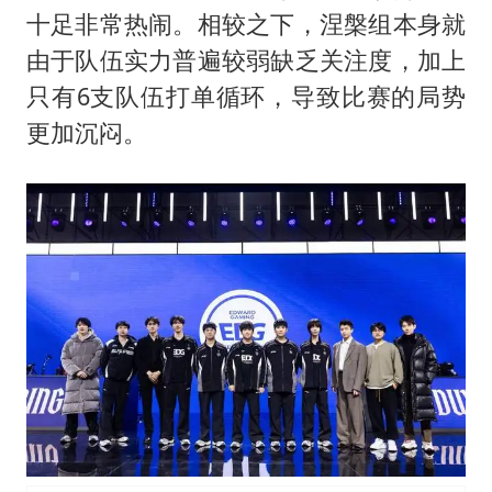
秋天的第一杯奶茶到底有多火
十足非常热闹。相较之下，涅槃组本身就
国防部：中国军队坚决反制任何闹海挑衅图谋
由于队伍实力普遍较弱缺乏关注度，加上
东航：国内客票提前14天免费退改
只有6支队伍打单循环，导致比赛的局势
“今天得有40℃了吧 为啥还不预警”
更加沉闷。
胡彦斌韩磊 谁帮谁
胡彦斌获《歌手2026》歌王
38岁演员求职万岁山NPC成功
夯实基础开新局