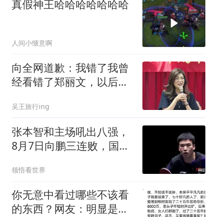
真假神王哈哈哈哈哈哈哈
人间小惬意啊
向全网道歉：我错了我曾
经看错了郑丽文，以后她
说什么我都不信了
吴王旅行ing
张本智和主场吼出八强，
8月7日向鹏三连败，国乒
男单警报拉响
领悟看世界
你无意中看过哪些不该看
的东西？网友：明显是三