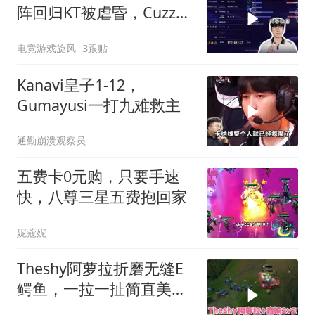
阵回归KT被虐昏，Cuzz蔚
29分钟打出一千伤害给全
电竞游戏旋风
3跟贴
队都打笑了！
Kanavi皇子1-12，
Gumayusi一打九难救主
通勤崩溃观察员
五费卡0元购，只要手速
快，八尊三星五费抱回家
妮蔻妮
Theshy阿萝拉折磨无缝E
鳄鱼，一拉一扯简直美如
画