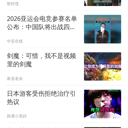
祭怀莲
2026亚运会电竞参赛名单
公布：中国队将出战四个
电竞项目，英雄联盟不在
中安在线
参赛之列
剑魔：可惜，我不是视频
里的剑魔
家居老余
日本游客受伤拒绝治疗引
热议
路遇小美好