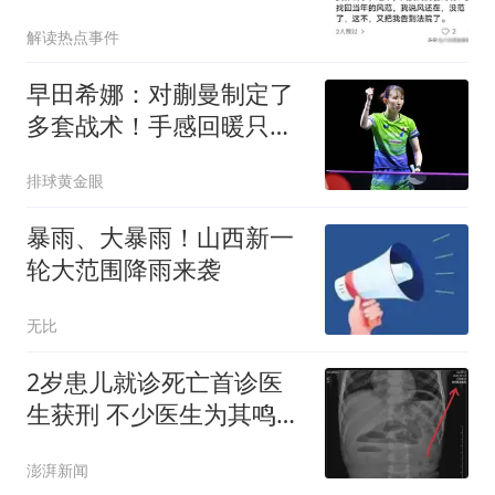
故意留下的
解读热点事件
早田希娜：对蒯曼制定了
多套战术！手感回暖只要
完整执行就能取胜
排球黄金眼
暴雨、大暴雨！山西新一
轮大范围降雨来袭
无比
2岁患儿就诊死亡首诊医
生获刑 不少医生为其鸣不
平
澎湃新闻