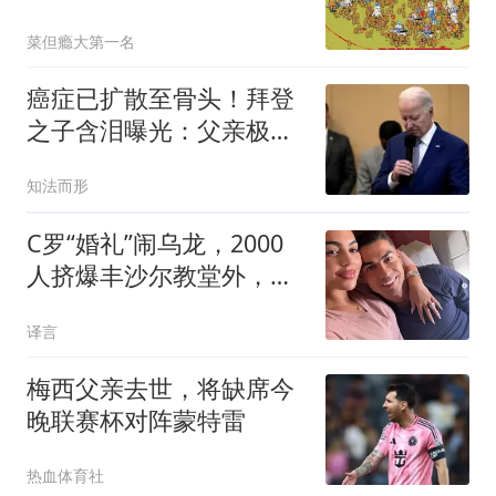
菜但瘾大第一名
癌症已扩散至骨头！拜登
之子含泪曝光：父亲极度
痛苦，却一声不吭
知法而形
C罗“婚礼”闹乌龙，2000
人挤爆丰沙尔教堂外，真
新娘哭笑不得
译言
梅西父亲去世，将缺席今
晚联赛杯对阵蒙特雷
热血体育社