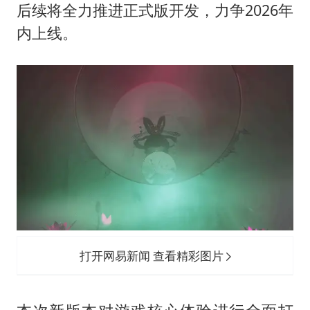
后续将全力推进正式版开发，力争2026年
上四休三，但降薪1000元，你接受吗？
内上线。
几元成本的AI广告导致千万市值蒸发
唐田赛前发布会上引用《孙子兵法》
台当局重金为“台独”织“皇帝新衣”
郑丽文：台湾从来没有“独立”过
商场现钱学森巨幅海报 负责人回应
乐享全民健身 共筑健康中国
打开网易新闻 查看精彩图片