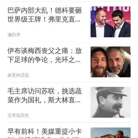
巴萨内部大乱！德科要砸
世界级王牌！弗里克直接
说不
澜归序
伊布谈梅西丧父之痛：放
下足球的争论，光环之下
他只是一名普通儿子
体育闲话说
毛主席访问苏联，挑选蔬
菜作为国礼，斯大林直
言：让周总理来谈判
元哥说历史
早有前科！美媒重提小卡