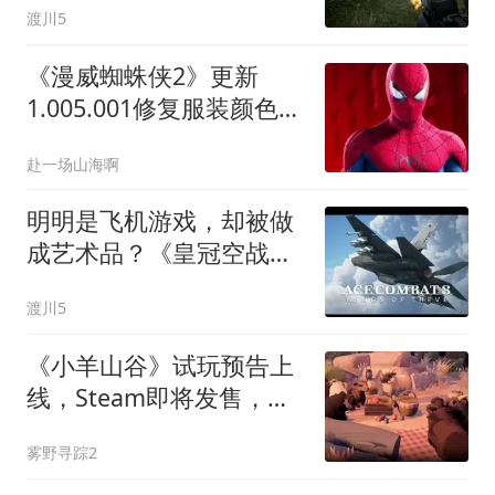
渡川5
《漫威蜘蛛侠2》更新
1.005.001修复服装颜色，
玩家吐槽引发官方快速回
赴一场山海啊
应
明明是飞机游戏，却被做
成艺术品？《皇冠空战
8》预告引爆玩家期待
渡川5
《小羊山谷》试玩预告上
线，Steam即将发售，你
能守护羊群避开5大危机
雾野寻踪2
吗？