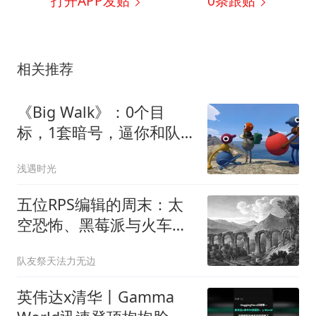
打开APP发贴
0
条跟贴
相关推荐
《Big Walk》：0个目
标，1套暗号，逼你和队
友发明新语言
浅遇时光
五位RPS编辑的周末：太
空恐怖、黑莓派与火车厕
所的味道
队友祭天法力无边
英伟达x清华丨Gamma