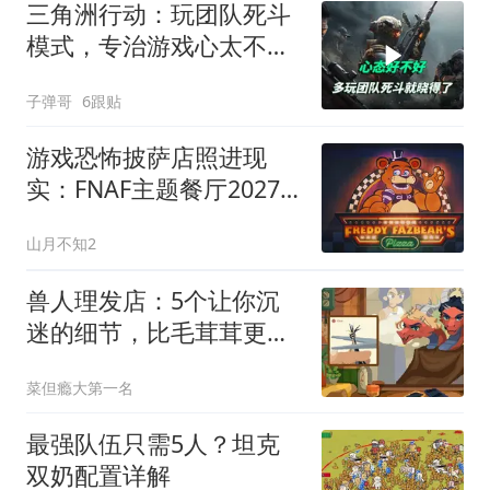
三角洲行动：玩团队死斗
模式，专治游戏心太不好
的玩家
子弹哥
6跟贴
游戏恐怖披萨店照进现
实：FNAF主题餐厅2027
年开业
山月不知2
兽人理发店：5个让你沉
迷的细节，比毛茸茸更动
人
菜但瘾大第一名
最强队伍只需5人？坦克
双奶配置详解