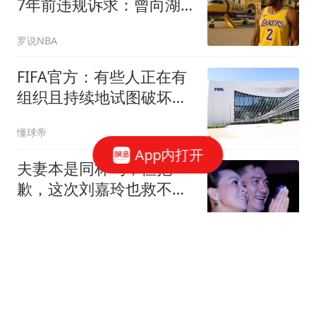
7年前违规诉求：曾向湖
人索要股权飞机房产代言
罗说NBA
FIFA官方：有些人正在有
组织且持续地试图破坏
FIFA及其主席
懂球帝
App内打开
夫妻本是同林鸟，但抱
歉，这次刘嘉玲也救不了
八面玲珑的梁朝伟
调侃国际观点
重大升级，中国军报改变
对菲称呼，增兵黄岩岛，
奉陪到底