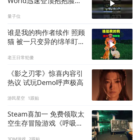
World迅速登顶抱抱脸日
榜第一
量子位
谁是我的狗作者续作 照顾
猫 被一只变异的绵羊盯上
了！
老王日常犯傻
《影之刃零》惊喜内容引
热议 试玩Demo呼声极高
游民星空
1跟贴
Steam喜加一 免费领取太
空生存冒险游戏《呼吸边
缘》
3DM游戏
2跟贴