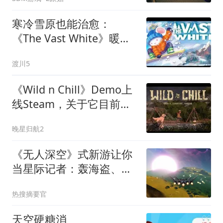
寒冷雪原也能治愈：
《The Vast White》暖心
雪板冒险Demo大更新
渡川5
《Wild n Chill》Demo上
线Steam，关于它目前只
知道这些
晚星归航2
《无人深空》式新游让你
当星际记者：轰海盗、找
猛料，还得供着订阅者
热搜摘要官
天空硬糖消