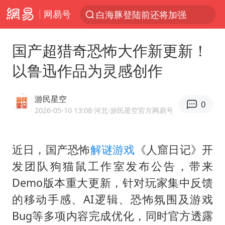
白海豚登陆前还将加强
网易号
光影经济撬动暑期消费新蓝海
国产超猎奇恐怖大作新更新！
河南重大刑案嫌犯夏某钢落网
以鲁迅作品为灵感创作
国乒女单三将晋级四强
选专业别因“热门”窄化“热爱”
游民星空
0
三警齐发！多地10级以上雷暴大风
2026-05-10 13:08
·河北
·游民星空官方网易号
情侣平潭拍日出坠崖1死1伤
日本发布排名：“中国第一，美日德韩英法居后”
近日，国产恐怖
解谜游戏
《人窟日记》开
发团队狗猫鼠工作室发布公告，带来
茅台部分直营店飞天茅台提价
Demo版本重大更新，针对玩家集中反馈
大V：马科斯把路走绝了
的移动手感、AI逻辑、恐怖氛围及游戏
白海豚将正面袭击贯穿浙江
Bug等多项内容完成优化，同时官方透露
宇树王兴兴被问了360多个问题