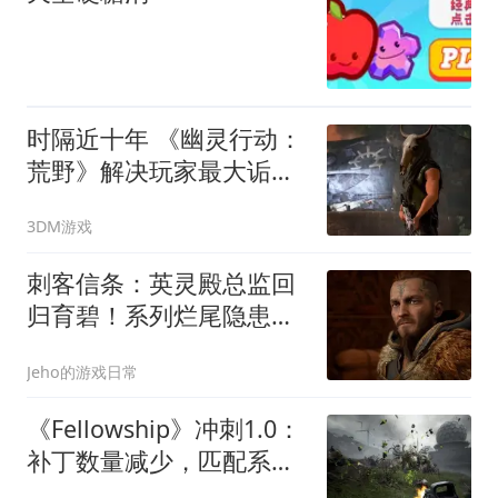
时隔近十年 《幽灵行动：
荒野》解决玩家最大诟病
之一
3DM游戏
刺客信条：英灵殿总监回
归育碧！系列烂尾隐患彻
底解除？
Jeho的游戏日常
《Fellowship》冲刺1.0：
补丁数量减少，匹配系统
推翻重做