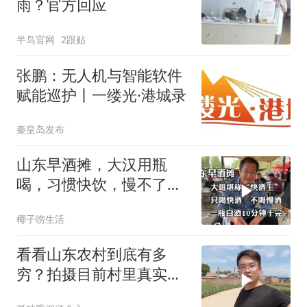
雨？官方回应
半岛官网
2跟贴
张鹏：无人机与智能软件
赋能巡护丨一缕光·港城录
秦皇岛发布
山东早酒摊，大汉用瓶
喝，习惯快饮，慢不了，
真豪爽
椰子唠生活
看看山东农村到底有多
穷？拍摄目前村里真实现
状，颠覆大家的认知