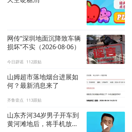
网传“深圳地面沉降致车辆
损坏”不实（2026·08·06）
今日辟谣
112跟贴
山姆超市落地烟台进展如
何？最新消息来了
齐鲁壹点
113跟贴
山东齐河34岁男子开车到
黄河滩地后，将手机放车