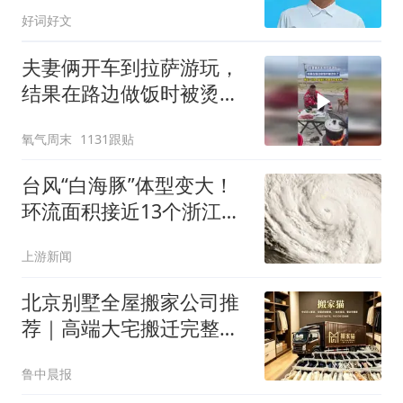
内，此后不知去向
好词好文
夫妻俩开车到拉萨游玩，
结果在路边做饭时被烫伤
了，网友：不放气直接打
氧气周末
1131跟贴
开，胆子是真大啊
台风“白海豚”体型变大！
环流面积接近13个浙江那
么大
上游新闻
北京别墅全屋搬家公司推
荐｜高端大宅搬迁完整方
案解析
鲁中晨报