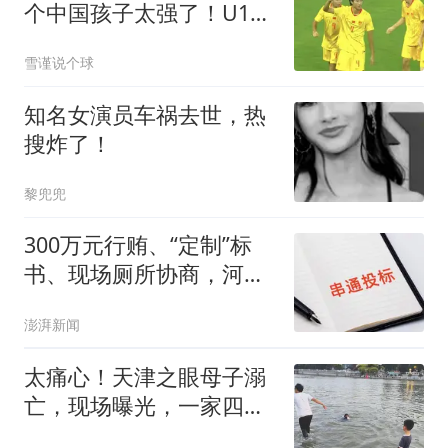
个中国孩子太强了！U17
小将一战改写战局
雪谨说个球
知名女演员车祸去世，热
搜炸了！
黎兜兜
300万元行贿、“定制”标
书、现场厕所协商，河南
某医院2.33亿元工程串标
澎湃新闻
案细节披露
太痛心！天津之眼母子溺
亡，现场曝光，一家四口
是陕西榆林人，去天津玩