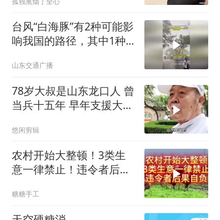
孤独熏烟了全心
台风“白海豚”有2种可能影
响我国的路径，其中1种
将影响山东，或有强降雨
山东交通广播
78岁大叔是山东龙口人 曾
当兵十五年 早年支援大西
北从哈
悠闲剪辑
农村开始大整顿！3类生
意一律禁止！违令者后果
自负！
糖糖手工
天空硬糖消