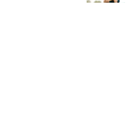
反成幸福的烦恼
老贃是个手艺人
积分相差5分，青岛海牛
集齐四外援主场对阵申
花，抢分刻不容缓
老觷系戏精北鼻
35岁演员刘芮麟近况曝
光！2年前低调结婚生
子，如今一家三口很幸福
代军哥哥谈娱乐
他和毛主席发生争执，互
相拍桌子，阵亡时毛主席
不由得默默流泪
比利
热搜