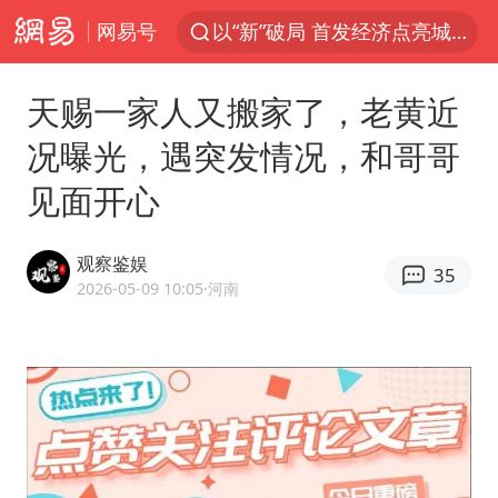
网易号
以“新”破局 首发经济点亮城市消费活力
Meta被判支付5.67亿美元
天赐一家人又搬家了，老黄近
台风白海豚逼近 暴雨大暴雨来袭
况曝光，遇突发情况，和哥哥
47岁妈妈突然产女 26岁女儿：很震惊
见面开心
阿根廷足协发文力挺因凡蒂诺
中国稀土盘中涨停
观察鉴娱
35
A股开盘：民爆、CPO等概念走强
2026-05-09 10:05
·河南
日本广岛民众举行游行反对政府行径
21楼高空抛物嫌疑人被拘留
男子杀人后逃进深山21年活得像野人
日韩股市高开跳水 SK海力士下挫转跌