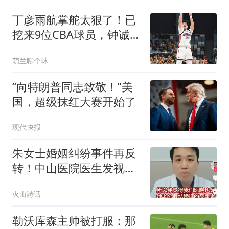
丁彦雨航掌舵太狠了！已
挖来9位CBA球员，钟诚任
主帅，带队冲CBA
萌兰聊个球
“向特朗普同志致敬！”美
国，超级抹红大赛开始了
现代快报
朱女士婚姻纠纷事件再反
转！中山医院医生发视频
喊冤，称医院也是假结婚
火山詩话
证的受害者
勒沃库森主帅被打服：那