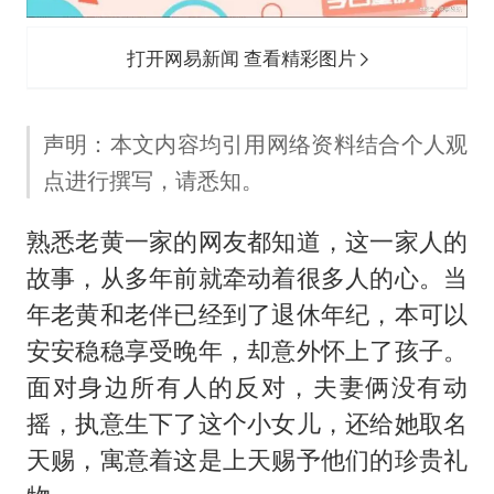
台风白海豚最新路径研判来了
OpenAI为免费用户升级GPT-5.6 Luna
打开网易新闻 查看精彩图片
船舶避风项目停工 多地全力防台风
我国编制完成新版全月地质图
声明：本文内容均引用网络资料结合个人观
“深圳地面沉降致车辆损坏”不实
点进行撰写，请悉知。
男子结婚8年发现3个女儿均非亲生
熟悉老黄一家的网友都知道，这一家人的
奋进开新局 实干挑大梁
故事，从多年前就牵动着很多人的心。当
年老黄和老伴已经到了退休年纪，本可以
安安稳稳享受晚年，却意外怀上了孩子。
面对身边所有人的反对，夫妻俩没有动
摇，执意生下了这个小女儿，还给她取名
天赐，寓意着这是上天赐予他们的珍贵礼