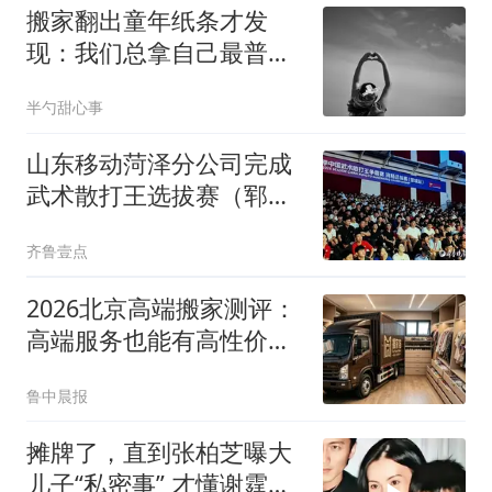
搬家翻出童年纸条才发
现：我们总拿自己最普通
的一面，去比别人的高光
半勺甜心事
时刻
山东移动菏泽分公司完成
武术散打王选拔赛（郓城
站）通信保障
齐鲁壹点
2026北京高端搬家测评：
高端服务也能有高性价
比？
鲁中晨报
摊牌了，直到张柏芝曝大
儿子“私密事” 才懂谢霆锋