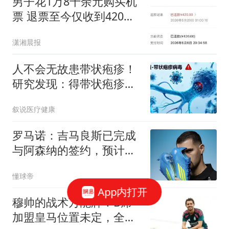
男子花1万8千余元购买机
票 退票至今仅收到420元
退款
潇湘晨报
人不会无故患带状疱疹！
研究发现：得带状疱疹的
人，离不开这5点
叙说医疗健康
罗马诺：吉马良斯已完成
与阿森纳的签约，预计很
快官宣
懂球帝
App内打开
穆帅的战术万能牌！B席
加盟皇马位置未定，全能