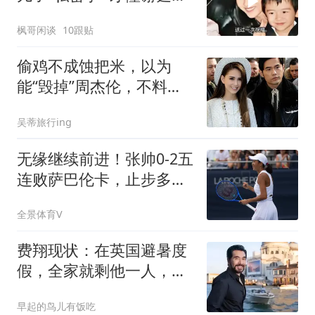
的缺席影响多大
枫哥闲谈
10跟贴
偷鸡不成蚀把米，以为
能“毁掉”周杰伦，不料自
己先被扒个底朝天
吴蒂旅行ing
无缘继续前进！张帅0-2五
连败萨巴伦卡，止步多伦
多站第3轮
全景体育V
费翔现状：在英国避暑度
假，全家就剩他一人，和
宠物猫相依为命
早起的鸟儿有饭吃