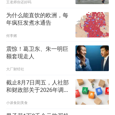
王老师你还好吗
为什么能直饮的欧洲，每
年疯狂发煮水通告
何李燃
震惊！葛卫东、朱一明巨
额套现走人
大厂财经社
截止8月7日周五，人社部
和财政部关于2026年调整
基本养老金的通知正式公
小谈食刻美食
布了吗？