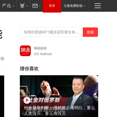
登录
注册免费邮箱
能
网易新闻
iOS
Android
举报
猜你喜欢
杜金最新判断：俄精英必须明白，要么
人类毁灭，要么俄毁灭