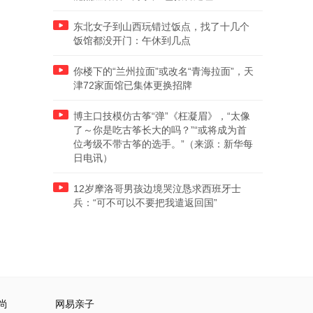
东北女子到山西玩错过饭点，找了十几个
饭馆都没开门：午休到几点
你楼下的“兰州拉面”或改名“青海拉面”，天
津72家面馆已集体更换招牌
博主口技模仿古筝“弹”《枉凝眉》，“太像
了～你是吃古筝长大的吗？”“或将成为首
位考级不带古筝的选手。”（来源：新华每
日电讯）
12岁摩洛哥男孩边境哭泣恳求西班牙士
兵：“可不可以不要把我遣返回国”
尚
网易亲子