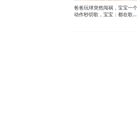
爸爸玩球突然闯祸，宝宝一
动作秒切歌，宝宝：都在歌
了！