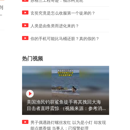
苏格兰工程奇迹：福尔柯克轮
到
野猪闯进一户村民家中，挑衅
小姨子把腿搭在姐夫身上，
被拴住的大黄狗，下幕野猪想
夫竟然这样做，下幕姐姐直
玄奘究竟是怎么收服第一个徒弟的？
逃也晚了
忍不了
人类是由鱼类而进化来的？
你的手机可能比马桶还脏？真的假的？
热门视频
美国渔民钓获鲨鱼徒手将其拽回大海
目击者直呼震惊 （视频来源：参考消
息）
男子偶遇路灯螺丝发红 以为是小灯 却发现
能点燃香烟 当事人：已报警处理