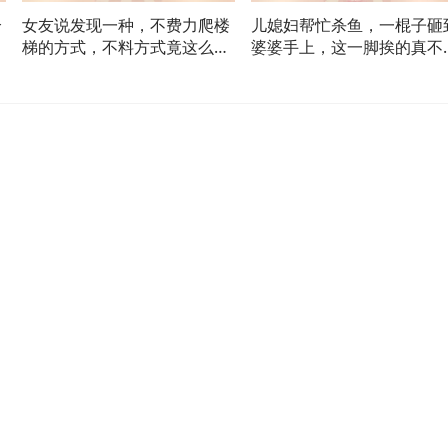
个
女友说发现一种，不费力爬楼
儿媳妇帮忙杀鱼，一棍子砸
里
梯的方式，不料方式竟这么阴
婆婆手上，这一脚挨的真不
间
冤！