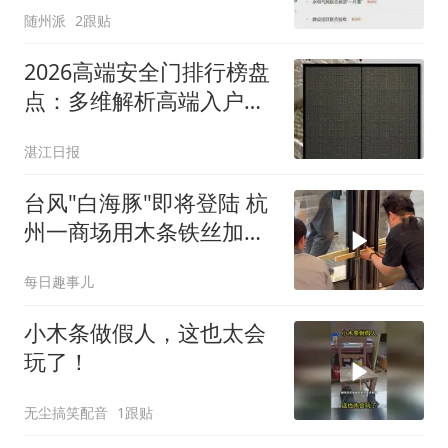
随州派
2跟贴
2026高端安全门排行榜盘
点：多维解析高端入户门
品牌实力
湛江日报
台风"白海豚"即将登陆 杭
州一商场用木条铁丝加固
大门
每日趣事儿
小木条做假人，这也太会
玩了！
无尘搞笑配音
1跟贴