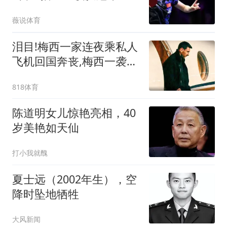
赛，陈幸同PK张本美和
薇说体育
泪目!梅西一家连夜乘私人
飞机回国奔丧,梅西一袭黑
衣神情哀伤为父亲守灵
818体育
陈道明女儿惊艳亮相，40
岁美艳如天仙
打小我就醜
夏士远（2002年生），空
降时坠地牺牲
大风新闻