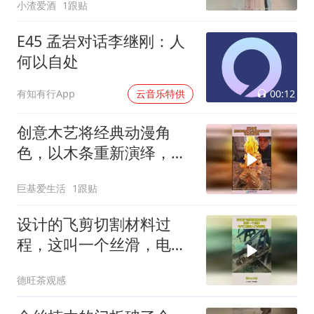
小渣爱酒
1跟贴
E45 孟岩对话李继刚：人
何以自处
00:12
有知有行App
云音乐特供
创意木艺将经典动漫角
色，以木条重新演绎，尽
显艺术魅力！
巨基爱生活
1跟贴
设计的飞剪切割材料过
程，这叫一个丝滑，电气
工程师入门必修课！
德旺茶观感