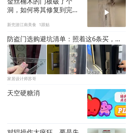
金丝楠木的门板破了个
洞，如何将其修复到完美
如新？
新兜游江南美食
1跟贴
防盗门选购避坑清单：照着这6条买，谁也坑不了你
家居设计师苏哥
天空硬糖消
对辊操作太疯狂，要是失