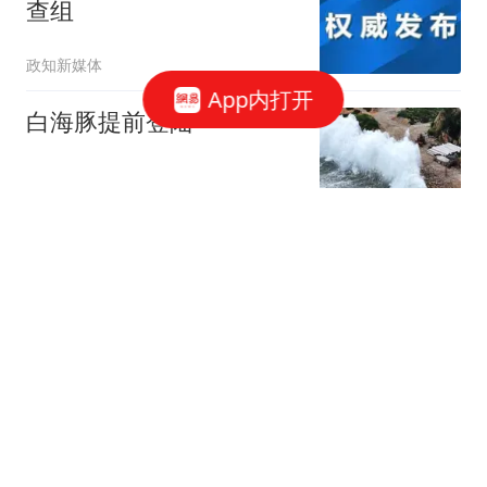
查组
政知新媒体
App内打开
白海豚提前登陆
央视新闻
男子乘顺风车时猝死，家
属向司机索赔18万，法
院：车主无过错，驳回死
封面新闻
者家属全部诉讼请求
曝伊朗总统与最高领袖在
昏暗的汽车内会面：看不
清人、不许握手、只能交