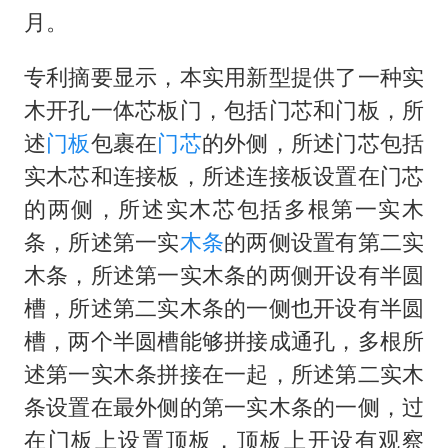
韩军前线部队连曝丑闻
月。
《龙餐馆》 冲奖
专利摘要显示，本实用新型提供了一种实
笔试第一被劝弃考涉事副校长被撤职
木开孔一体芯板门，包括门芯和门板，所
构建更高水平的全民健身公共服务体系
述
门板
包裹在
门芯
的外侧，所述门芯包括
奋力开创中国式现代化建设新局面
实木芯和连接板，所述连接板设置在门芯
的两侧，所述实木芯包括多根第一实木
条，所述第一实
木条
的两侧设置有第二实
木条，所述第一实木条的两侧开设有半圆
槽，所述第二实木条的一侧也开设有半圆
槽，两个半圆槽能够拼接成通孔，多根所
述第一实木条拼接在一起，所述第二实木
条设置在最外侧的第一实木条的一侧，过
在门板上设置顶板，顶板上开设有观察