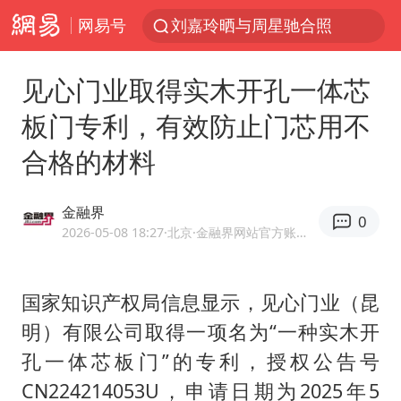
网易号
刘嘉玲晒与周星驰合照
《披荆斩棘2026》阵容官宣
见心门业取得实木开孔一体芯
上海有出现龙卷潜势
板门专利，有效防止门芯用不
国足U17与阿森纳决赛取消 并列冠军
合格的材料
香港高温刷新历史纪录
女子发现前夫婚内与第三者育子
金融界
0
王艺迪无缘横滨赛决赛
2026-05-08 18:27
·北京
·金融界网站官方账号 优质财经领域创作者
2025年小学教师减少13.19万
王艺迪2-4不敌张本美和止步4强
国家知识产权局信息显示，见心门业（昆
明）有限公司取得一项名为“一种实木开
以军士兵把枪口对准中国记者
孔一体芯板门”的专利，授权公告号
上门女婿出轨女邻居多年被判重婚罪
CN224214053U，申请日期为2025年5