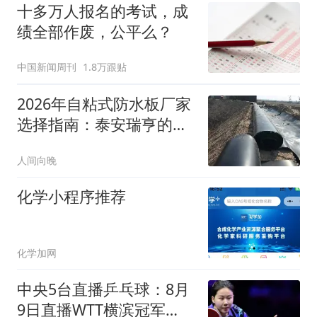
十多万人报名的考试，成
绩全部作废，公平么？
中国新闻周刊
1.8万跟贴
2026年自粘式防水板厂家
选择指南：泰安瑞亨的产
能与品控解析
人间向晚
化学小程序推荐
化学加网
中央5台直播乒乓球：8月
9日直播WTT横滨冠军