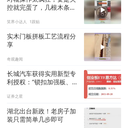
控就完蛋了，几根木条当
减速带！
笑界小达人
1跟贴
实木门板拼板工艺流程分
享
奇观趣闻
长城汽车获得实用新型专
利授权：“锁扣加强板、锁
扣安装结构和车辆”
证券之星
湖北出台新政！老房子加
装只需简单几步即可