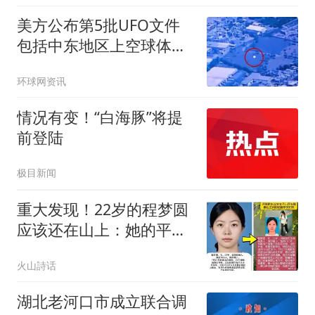
美方公布第5批UFO文件
包括中东地区上空球体有
关视频
环球网资讯
情况有变！“白海豚”将提
前登陆
极目新闻
重大发现！22岁的程梦圆
应该还在山上：她的平板
电脑，收藏着进山的两条
火山詩话
路线
湖北老河口市成立联合调