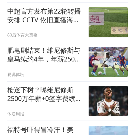
中超官方发布第22轮转播
安排 CCTV 依旧直播海港
还有北京国安比赛
80后体育大蜀黍
肥皂剧结束！维尼修斯与
皇马续约4年，年薪2500
万无签字费+提升肖像权
易说体坛
比例
枪迷下树？曝维尼修斯
2500万年薪+0签字费续约
皇马
体坛周报
福特号吓得冒冷汗！美