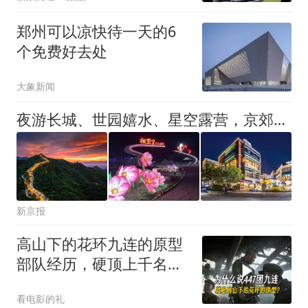
郑州可以凉快待一天的6
个免费好去处
大象新闻
夜游长城、世园嬉水、星空露营，京郊夏夜“微度假”火了
新京报
高山下的花环九连的原型
部队经历，硬顶上千名越
军猛攻三天时间
看电影的礼