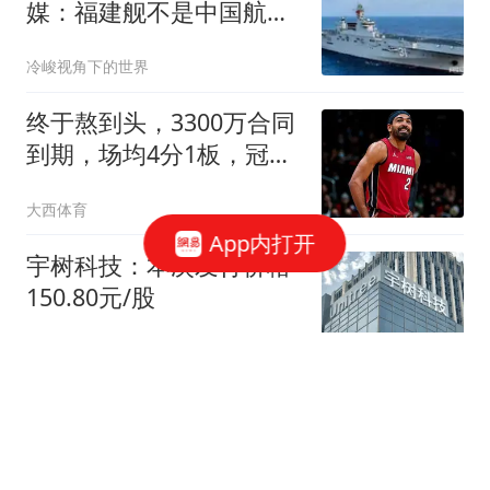
媒：福建舰不是中国航母
终点，而是新起点！
冷峻视角下的世界
终于熬到头，3300万合同
到期，场均4分1板，冠军
拼图只剩一条路了
大西体育
App内打开
宇树科技：本次发行价格
150.80元/股
财联社
台风“白海豚”移动路径确
定，或于9日下午至10日
早晨在浙闽沿海登陆