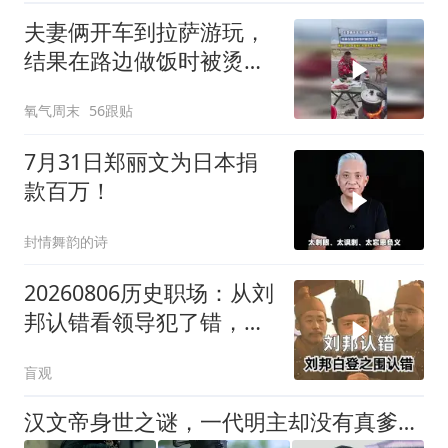
夫妻俩开车到拉萨游玩，
结果在路边做饭时被烫伤
了，网友：不放气直接打
氧气周末
56跟贴
开，胆子是真大啊
7月31日郑丽文为日本捐
款百万！
封情舞韵的诗
20260806历史职场：从刘
邦认错看领导犯了错，你
敢让他认吗？
盲观
汉文帝身世之谜，一代明主却没有真爹？文帝黑历史还真有依据！