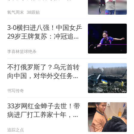
员邀请，网友：好喜欢这
氧气周末
38跟贴
种自信的女孩子
3-0横扫进八强！中国女乒
29岁王牌复苏：冲冠追赶
孙颖莎王曼昱？
李喜林篮球绝杀
不打俄罗斯了？乌元首转
向中国，对华外交任务下
达，中乌局势又变
书写传奇
33岁网红金蝉子去世！带
病进厂打工养家十年，知
情人曝下河出事
追踪之点