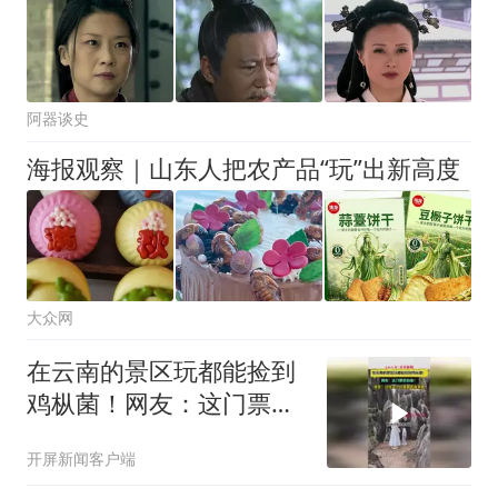
阿器谈史
海报观察｜山东人把农产品“玩”出新高度
大众网
在云南的景区玩都能捡到
鸡枞菌！网友：这门票买
得值！景区：记住这个位
开屏新闻客户端
置明年再来哦