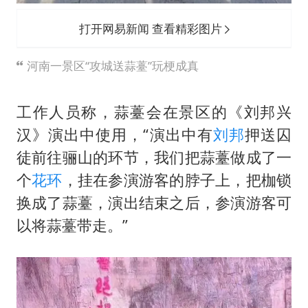
打开网易新闻 查看精彩图片
河南一景区“攻城送蒜薹”玩梗成真
工作人员称，蒜薹会在景区的《刘邦兴
汉》演出中使用，“演出中有
刘邦
押送囚
徒前往骊山的环节，我们把蒜薹做成了一
个
花环
，挂在参演游客的脖子上，把枷锁
换成了蒜薹，演出结束之后，参演游客可
以将蒜薹带走。”