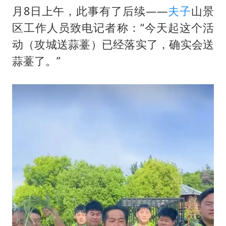
对话重庆地铁吐血女孩
月8日上午，此事有了后续——
夫子
山景
中方回应日本广岛核爆81周年
区工作人员致电记者称：“今天起这个活
中国五箭齐发反制美国
动（攻城送蒜薹）已经落实了，确实会送
奋进开新局 实干挑大梁
蒜薹了。”