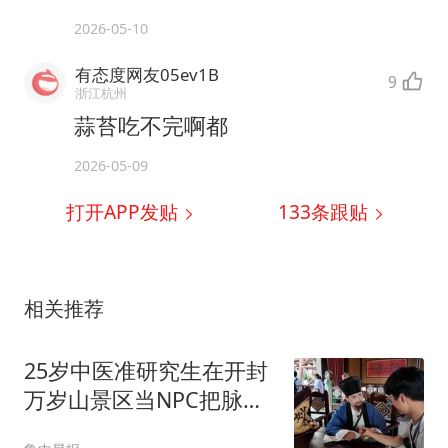
2026-05-10
有态度网友05ev1B
9
浙江杭州
蒜苔吃不完啊都
2026-05-09
打开APP发贴
133
条跟贴
相关推荐
25岁中医准研究生在开封
万岁山景区当NPC把脉走
红：每天4次，每次40分