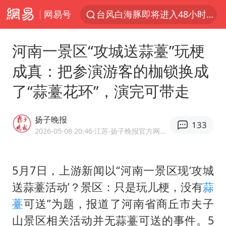
网易号
台风白海豚即将进入48小时警戒线
郑国霖回应去景区上班被保安拦下
河南一景区“攻城送蒜薹”玩梗
中央气象台发布台风黄色预警
成真：把参演游客的枷锁换成
80后女柜员逆袭成4200亿银行副行长
了“蒜薹花环”，演完可带走
感觉全东北都在等7号
扎哈罗娃批广岛市长不提美国原子弹
扬子晚报
133
女子利用漏洞0元薅走3000多件家电
2026-05-08 20:46
·江苏
·扬子晚报官方网易号
金饰克价大幅跳涨
泰国一女公务员妆容引争议 本人回应
5月7日，上游新闻以“河南一景区现‘攻城
送蒜薹活动’？景区：只是玩儿梗，没有
蒜
关之琳否认与27岁模特的恋情
薹
可送”为题，报道了河南省商丘市夫子
多地要求领导干部带头休假
山景区相关活动并无蒜薹可送的事件。5