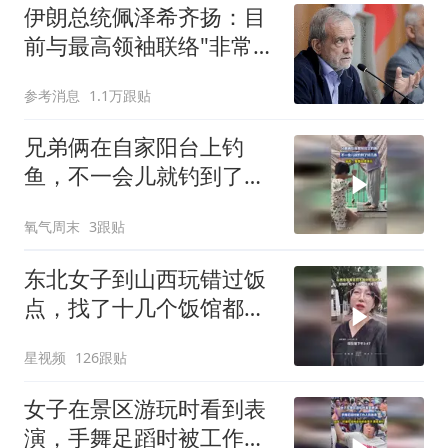
伊朗总统佩泽希齐扬：目
前与最高领袖联络"非常困
难"
参考消息
1.1万跟贴
兄弟俩在自家阳台上钓
鱼，不一会儿就钓到了好
几条，网友：看着就很快
氧气周末
3跟贴
乐
东北女子到山西玩错过饭
点，找了十几个饭馆都没
开门：午休到几点
星视频
126跟贴
女子在景区游玩时看到表
演，手舞足蹈时被工作人