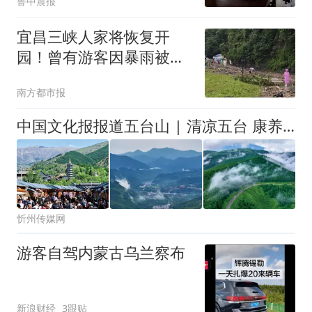
鲁中晨报
钟，让游客在不知不觉中
记住养生知识
宜昌三峡人家将恢复开
园！曾有游客因暴雨被
困，大巴车遇阻
南方都市报
中国文化报报道五台山 | 清凉五台 康养福地
忻州传媒网
游客自驾内蒙古乌兰察布
新浪财经
3跟贴