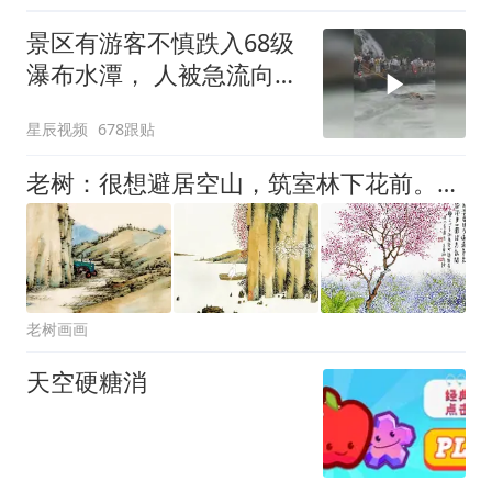
景区有游客不慎跌入68级
瀑布水潭， 人被急流向下
冲 工作人员伸杆施救
星辰视频
678跟贴
老树：很想避居空山，筑室林下花前。闭户看看黄书，开门种种菜园。云雨时常来去，友朋偶尔往还。只图一个清静，不为装逼弄玄
老树画画
天空硬糖消