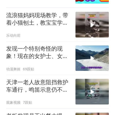
流浪猫妈妈现场教学，带
着小猫刨土，教宝宝学习
埋粪便上厕所
乐动向前
发现一个特别奇怪的现
象！现在的女护士、女教
师、女医生、女公务
动漫舞姬
69跟贴
天津一老人故意阻挡救护
车通行，鸣笛示意仍不让
行
观象视频
7跟贴