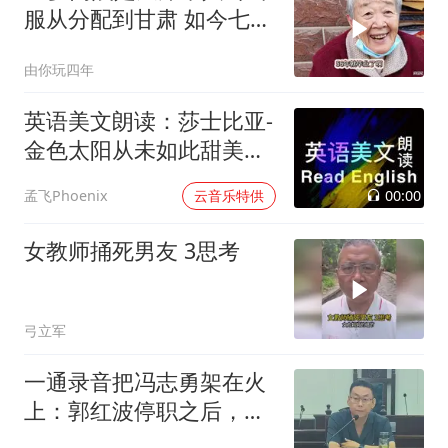
服从分配到甘肃 如今七十
一年
由你玩四年
英语美文朗读：莎士比亚-
金色太阳从未如此甜美吻
过
00:00
孟飞Phoenix
云音乐特供
女教师捅死男友 3思考
弓立军
一通录音把冯志勇架在火
上：郭红波停职之后，还
有更多疑问待解开