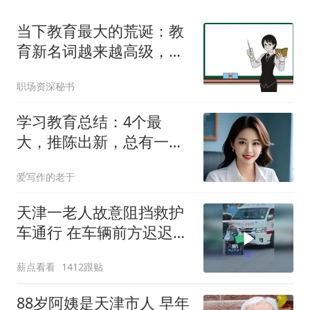
当下教育最大的荒诞：教
育新名词越来越高级，其
本质却越来越功利
职场资深秘书
学习教育总结：4个最
大，推陈出新，总有一个
适合你
爱写作的老于
天津一老人故意阻挡救护
车通行 在车辆前方迟迟不
肯挪开
薪点看看
1412跟贴
88岁阿姨是天津市人 早年