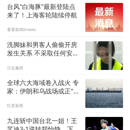
台风“白海豚”最新登陆点
来了！上海客轮陆续停航
看看新闻Knews
洗脚妹和男客人偷偷开房
发生关系 不采取任何安全
措施
汉史趣闻
全球六大海域卷入战火 专
家：伊朗和乌战场或正"连
接"
红星新闻
九连斩中国台北一姐！王
艺迪3-1逆转郑怡静，下轮