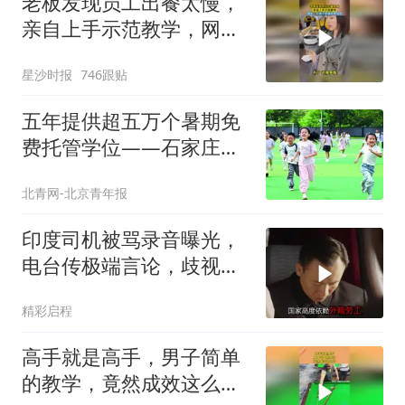
老板发现员工出餐太慢，
亲自上手示范教学，网
友：不得不说确实挺快的
星沙时报
746跟贴
五年提供超五万个暑期免
费托管学位——石家庄市
回应群众期盼以务实举措
北青网-北京青年报
实现教育惠民
印度司机被骂录音曝光，
电台传极端言论，歧视成
日常隐患
精彩启程
高手就是高手，男子简单
的教学，竟然成效这么