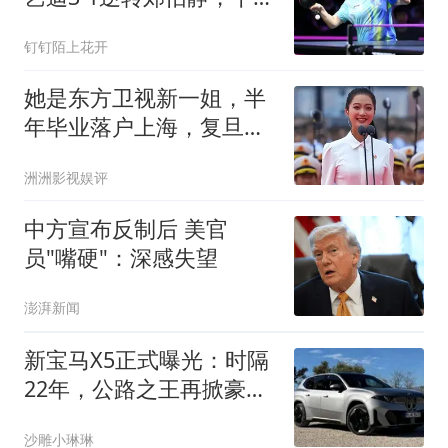
挑战前世界第一
钉钉陌上花开
她是东方卫视新一姐，半
年毕业落户上海，复旦硕
士出身，长相绝美
洲洲影视娱评
中方宣布反制后 美官
员"嘴硬"：深感失望
澎湃新闻
新宝马X5正式曝光：时隔
22年，公路之王再掀豪华
中大型SUV巨浪
沙雕小琳琳