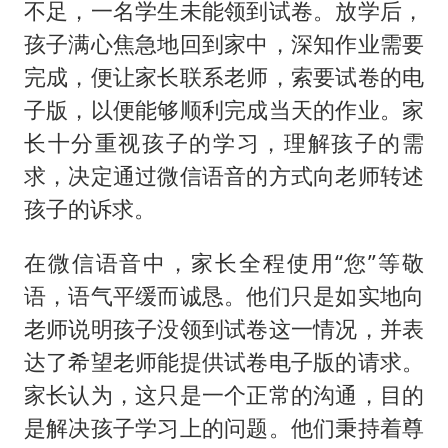
男子杀人后逃进深山21年活得像野人
不足，一名学生未能领到试卷。放学后，
立秋的仪式感
孩子满心焦急地回到家中，深知作业需要
完成，便让家长联系老师，索要试卷的电
公司“上四休三”但要降薪1000元
子版，以便能够顺利完成当天的作业。家
A股收盘：三大指数均涨超1%
长十分重视孩子的学习，理解孩子的需
朱雨玲晋级WTT横滨冠军赛女单八强
求，决定通过微信语音的方式向老师转述
东方之约 相约未来
孩子的诉求。
在微信语音中，家长全程使用“您”等敬
语，语气平缓而诚恳。他们只是如实地向
老师说明孩子没领到试卷这一情况，并表
达了希望老师能提供试卷电子版的请求。
家长认为，这只是一个正常的沟通，目的
是解决孩子学习上的问题。他们秉持着尊