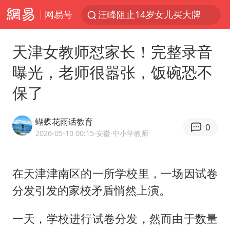
网易号
汪峰阻止14岁女儿买大牌
女子开一天一夜空调后二氧化碳中毒
天津女教师怼家长！完整录音
王力宏演唱会黄牛带观众藏匿被查获
曝光，老师很嚣张，饭碗恐不
官方通报教师招聘笔试前13名被淘汰
保了
泰国校园枪击案死亡人数升至7人
陕西省委书记赶赴柞水县杏坪镇
蝴蝶花雨话教育
0
女孩摆摊卖菌子时收到北大通知书
2026-05-10 00:15
·安徽
·中小学教师
改名后的“青海拉面”店
广岛核爆81周年央视播《奥本海默》
在天津津南区的一所学校里，一场因试卷
分发引发的家校矛盾悄然上演。
四川宜宾市高县发生4.9级地震
河南某医院2.33亿工程串标案细节披露
一天，学校进行试卷分发，然而由于数量