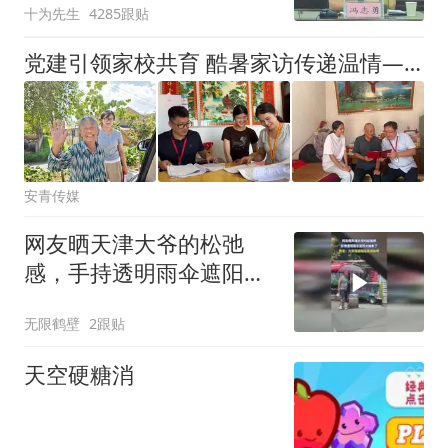
十为先生
4285跟贴
党建引领家校共育 酷暑家访传递温情——合肥城市管理学校开展2026年暑期家访活动
安青传媒
网友晒天津大爷的松弛
感，手持透明雨伞遮阳太
抽象了
无限鹤壁
2跟贴
天空硬糖消