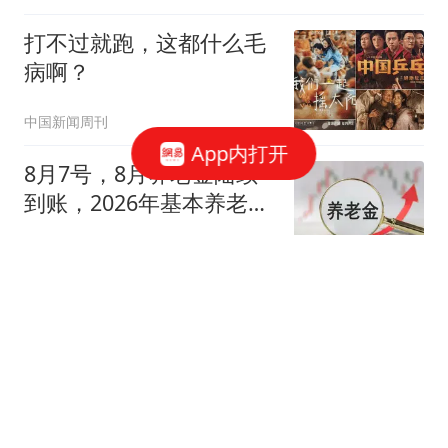
打不过就跑，这都什么毛
病啊？
中国新闻周刊
App内打开
8月7号，8月养老金陆续
到账，2026年基本养老金
还有可能上涨吗？
陈博世财经
天津发布雷雨大风蓝色预
警！阵风最高可达8级
鲁中晨报
从3000万降到底薪？库明