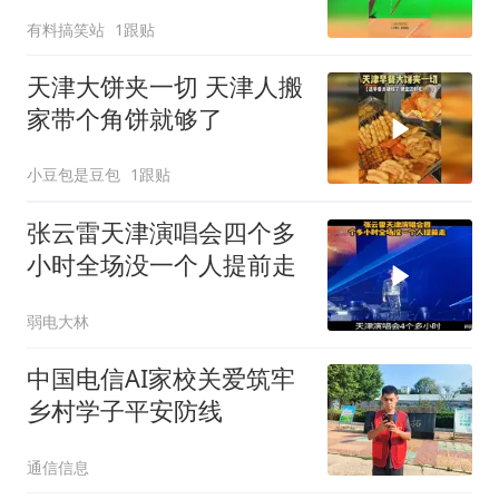
好！
有料搞笑站
1跟贴
天津大饼夹一切 天津人搬
家带个角饼就够了
小豆包是豆包
1跟贴
张云雷天津演唱会四个多
小时全场没一个人提前走
弱电大林
中国电信AI家校关爱筑牢
乡村学子平安防线
通信信息