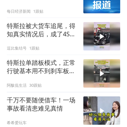
芯片赛道景气有望抬升
每日经济新闻
1跟贴
特斯拉被大货车追尾，得
知真实情况后，成了4S店
最火车型！
逗比集结号
1跟贴
特斯拉单踏板模式，正常
行驶基本用不到刹车板，
为什么要被禁用？
阿酞侃生活
30跟贴
千万不要随便借车！一场
事故看清患难见真情
希希爱玩车