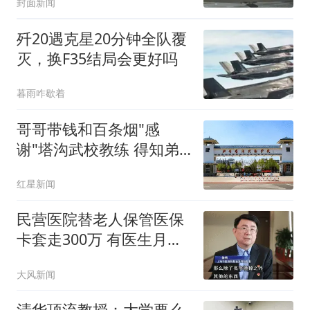
封面新闻
歼20遇克星20分钟全队覆
灭，换F35结局会更好吗
暮雨咋歇着
哥哥带钱和百条烟"感
谢"塔沟武校教练 得知弟
弟受欺负
红星新闻
民营医院替老人保管医保
卡套走300万 有医生月入
超6万
大风新闻
清华顶流教授：大学要么