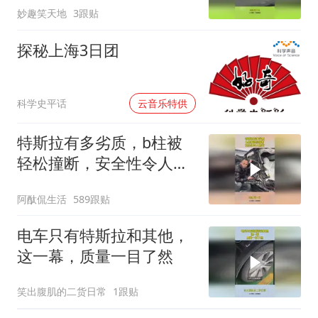
妙趣笑天地
3跟贴
探秘上海3日团
00:00
科学史平话
云音乐特供
特斯拉有多劣质，b柱被
轻松撞断，安全性令人担
忧
阿酞侃生活
589跟贴
电车只有特斯拉和其他，
这一幕，质量一目了然
笑出腹肌的二货日常
1跟贴