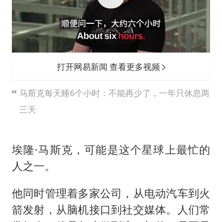
首次证实！“胶球”存在
80后女柜员逆袭成4200亿银行副行长
村民谈“梅姨”：叫的其实是“媒姨”
感觉全东北都在等7号
打开网易新闻 查看更多视频
东方甄选被判赔偿江小白30万元
马斯克每天睡6个小时：不能再少了，一年只休息两
奋进开新局 实干挑大梁
三天
埃隆·马斯克，可能是这个星球上最忙的
人之一。
他同时管理着多家公司，从电动汽车到火
箭发射，从脑机接口到社交媒体。人们常