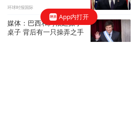
盛顿
环球时报国际
App内打开
媒体：巴西和阿根廷掀了
桌子 背后有一只操弄之手
新京报评论
"汉光"演习又出洋相 台军
上演"丢盔弃甲现代版"
枢密院十号
"抱冬瓜睡觉"走红 有人睡
觉时瓜突然炸了腐臭汁水
流出
极目新闻