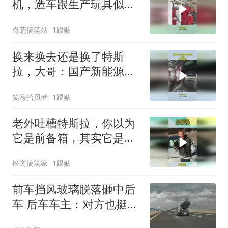
机，造车跟生产玩具似
的，马斯克做法绝了
奇葩搞笑站
1跟贴
换来换去还是换了特斯
拉，大哥：国产新能源，
续航打5折说是通病
笑海拾贝者
1跟贴
老外吐槽特斯拉，你以为
它是前备箱，其实它是个
微波炉
松离搞笑家
1跟贴
前车挡风玻璃脱落砸中后
车 后车车主：对方也挺冤
的