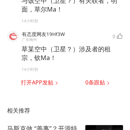
与该空中（卫星？）有关联者，明
面，草尔Ma！
14小时前
有态度网友19Hf3W
0
广东梅州
草某空中（卫星？）涉及者的租
宗，钦Ma！
14小时前
打开APP发贴
0
条跟贴
相关推荐
马斯克做 “善事”？开源特