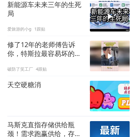
新能源车未来三年的生死
局
爱旅游的小g
1跟贴
修了12年的老师傅告诉
你，特斯拉最容易坏的，
就是这三个地方！
破防了笑工厂
4跟贴
天空硬糖消
马斯克直指存储供给瓶
颈！需求跑赢供给，存储