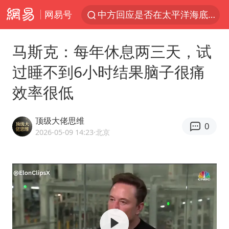
网易号
中方回应是否在太平洋海底开采稀土
宇树科技发行价格150.80元/股
马斯克：每年休息两三天，试
外交部发言人就广岛核爆81周年等答记者问
过睡不到6小时结果脑子很痛
吉林一“温度计大楼”读数爆表
效率很低
台风白海豚影响中国已成定局
我国编制完成新版全月地质图
顶级大佬思维
0
中国五箭齐发反制美国
2026-05-09 14:23
·北京
女子利用漏洞0元薅走3000多件家电
27岁女子成组织卖淫集团主犯被通缉
泰国一女公务员妆容引争议 本人回应
郑国霖回应去景区上班被保安拦下