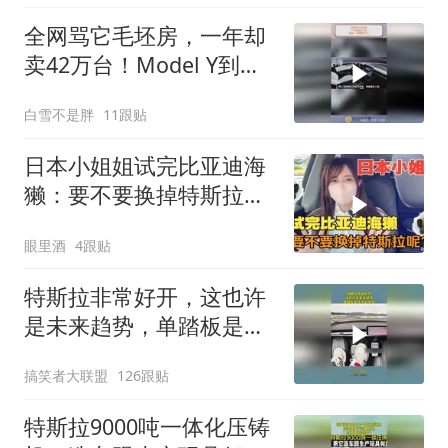
全网骂它毛坯房，一年却
卖42万台！Model Y到底
凭什么？
白雪不是胖
11跟贴
日本小姐姐试完比亚迪海
獭：要不要换掉特斯拉
呢？
眼里酒
4跟贴
特斯拉非常好开，这也许
是未来趋势，单踏板是伟
大的发明！
搞笑者大联盟
126跟贴
特斯拉9000吨一体化压铸