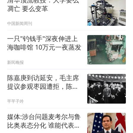
凋亡 要么变革
中国新闻周刊
一只"钓钱手"深夜伸进上
海咖啡馆 10万元一夜蒸发
新民晚报
陈嘉庚到访延安，毛主席
提议参观枣园遭拒，陈：
我今天是来吃饭的
芊芊子吟
媒体:涉台问题麦考尔与鲁
比奥表态分化 谁能代表华