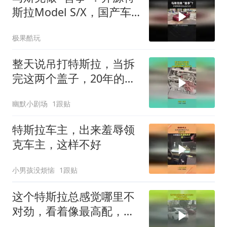
斯拉Model S/X，国产车
又能抄了？
极果酷玩
整天说吊打特斯拉，当拆
完这两个盖子，20年的修
理工沉默的笑了！
幽默小剧场
1跟贴
特斯拉车主，出来羞辱领
克车主，这样不好
小男孩没烦恼
1跟贴
这个特斯拉总感觉哪里不
对劲，看着像最高配，凑
近一看司机秒懂了