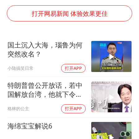
上半年国内居民出游人次34.63亿
今年第二强台风将带来多大影响
打开网易新闻 体验效果更佳
张本智和：零封向鹏不意外
22岁女生独闯南太行失联12天
国土沉入大海，瑙鲁为何
新疆沙雅县发生4.5级地震
突然改名？
“准2万亿”之城点名支持三所大学
小陆搞笑日常
打开APP
微信新功能：你可以“撤回”你的撤回
习近平心系体育强国建设
特朗普曾公开放话，若中
国解放台湾，他就下令轰
炸北京
格林的公主
打开APP
海绵宝宝解说6