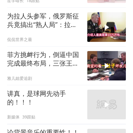
笙学嘻长
18跟贴
为拉人头参军，俄罗斯征
兵竟搞出“熟人局”：拉一
个人给8000块，不签字就
侃侃世界之最
栽赃？
菲方挑衅行为，倒逼中国
完成最终布局，三张王牌
现身黄岩岛
雅儿姐爱追剧
讲真，是球网先动手
的！！！
新媒体
39跟贴
论背景音乐的重要性！！