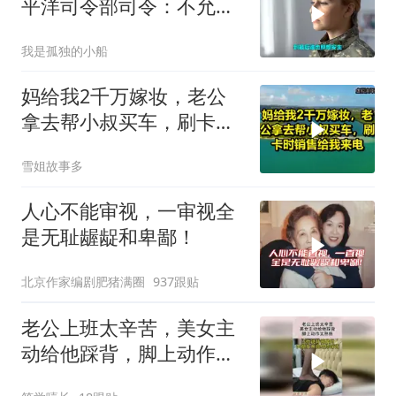
平洋司令部司令：不允许
任何国家主宰印太
我是孤独的小船
妈给我2千万嫁妆，老公
拿去帮小叔买车，刷卡时
销售给我来电！
雪姐故事多
人心不能审视，一审视全
是无耻龌龊和卑鄙！
北京作家编剧肥猪满圈
937跟贴
老公上班太辛苦，美女主
动给他踩背，脚上动作太
熟练！