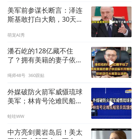
美军前参谋长断言：泽连
斯基敢打白大鹅，30天内
大乌必投降
萌宠AI秀
潘石屹的128亿藏不住
了？拥有美籍的妻子依旧
躲不开缴税！
绳师48号
360跟贴
外媒破防火箭军威慑琉球
美军；林肯号沦难民船官
兵饥饿炼狱｜介文汲.郭正
蛙哇WW
亮.栗正杰｜辣晚报
20260807
中方亮剑黄岩岛后！美太