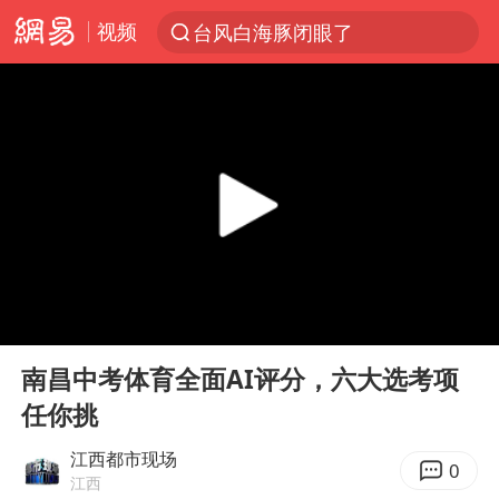
视频
台风白海豚闭眼了
“China Cool”火了，老外爱上中国避暑游
香港宏福苑火灾或由烟头引起
浙江台州《告全体市民书》
枪击案后泰国拟推更严格枪支管控方案
四川宜宾3.4级地震
陕西柞水泥石流已致2死 仍有1人失联
00:00
00:38
泰国初中生饮弹自尽前开了26枪
Play
Ent
full
多所高校取消艺考
南昌中考体育全面AI评分，六大选考项
任你挑
网约车司机充电时猝死保险拒赔
店主称换“青海拉面”招牌后生意更好
江西都市现场
0
江西