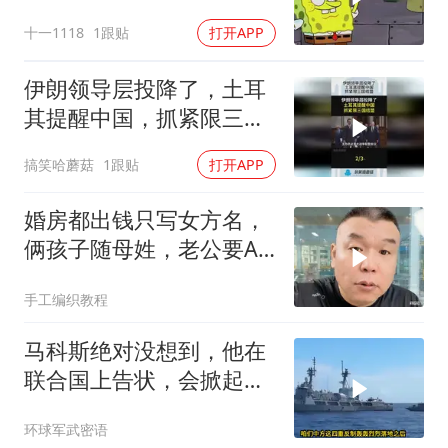
十一1118
1跟贴
打开APP
伊朗领导层投降了，土耳
其提醒中国，抓紧限三国
结盟！
搞笑哈蘑菇
1跟贴
打开APP
婚房都出钱只写女方名，
俩孩子随母姓，老公要AA
制？七公句句扎心
手工编织教程
马科斯绝对没想到，他在
联合国上告状，会掀起中
方的4重反制
环球军武密语