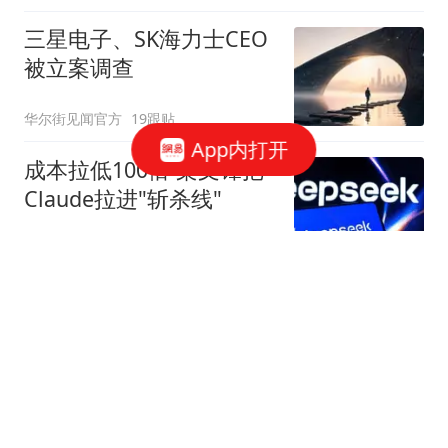
三星电子、SK海力士CEO
被立案调查
华尔街见闻官方
19跟贴
App内打开
成本拉低100倍 梁文锋把
Claude拉进"斩杀线"
字母榜
54跟贴
美国盯上了中国光模块
观察者网
37跟贴
国家邮政局依法对申通快