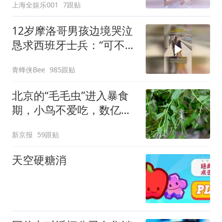
上海全娱乐001
7跟贴
12岁摩洛哥男孩边境哭泣
恳求西班牙士兵：“可不可
以不要把我遣返回国”
青蜂侠Bee
985跟贴
北京的“毛毛虫”进入暴食
期，小鸟不爱吃，数亿头
小蜂迎战
新京报
59跟贴
天空硬糖消