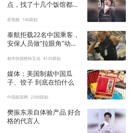
点，找了十几个饭馆都没
开门：午休到几点
星视频
140跟贴
泰航拒载22名中国乘客，
安保人员做“拉眼角”动
作，泰国机场最新回应：
都市快报橙柿互动
4135跟贴
拒绝登机决定由航司作
出；亲历者：曾承诺免费
媒体：美国制裁中国瓜
改签但没兑现
子、饺子 到底在怕什么
中国能源网
2260跟贴
樊振东亲自体验产品 好合
格的代言人