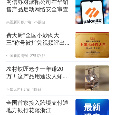
网信办对派拓公司在华销
售产品启动网络安全审查
央视新闻客户端
26跟贴
费大厨"全国小炒肉大
王"称号被指凭视频评出
官方回应
中国新闻周刊
2751跟贴
农村铁匠老李一年赚20
万！这产品用途没人知道
吧？
不知见闻社Iris
1跟贴
全国首家接入跨境支付通
地方银行花落浙江