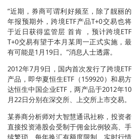
村民谈“梅姨”：叫的其实是“媒姨”
“近期，券商可谓利好频至，除了靓丽的
关之琳否认与27岁模特的恋情
年报预期外，跨境ETF产品T+0交易也将
把党建设得更加坚强有力
于近日获得监管层 首肯 ，预计跨境ETF
奋进开新局 实干挑大梁
T+0交易有望于本月某周一正式实施，最
有可能是1月19日。”消息人士透露。
2012年7月9日，国内首次发行了跨境ETF
产品，即华夏恒生ETF（159920）和易方
达恒生中国企业ETF，两产品于2012年10
月22日分别在深交所、上交所上市交易。
某券商分析师对大智慧通讯社称，投资者
直接投资港股会受制于佣金比例较高、手
续繁琐、每年换汇有额度限制、实时行情