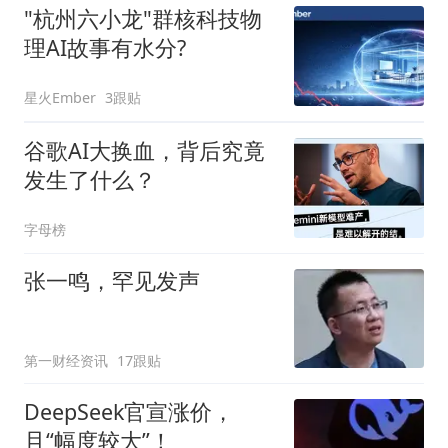
"杭州六小龙"群核科技物
理AI故事有水分?
星火Ember
3跟贴
谷歌AI大换血，背后究竟
发生了什么？
字母榜
张一鸣，罕见发声
第一财经资讯
17跟贴
DeepSeek官宣涨价，
且“幅度较大”！