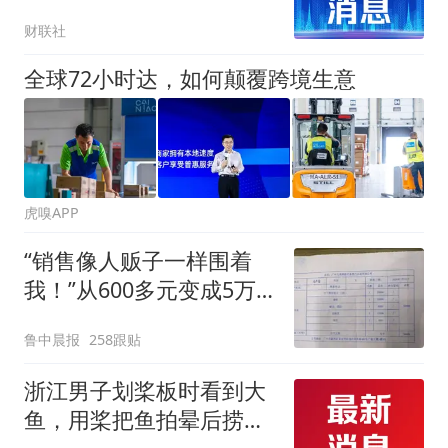
财联社
全球72小时达，如何颠覆跨境生意
虎嗅APP
“销售像人贩子一样围着
我！”从600多元变成5万
元，57岁保洁阿姨做医美
鲁中晨报
258跟贴
后眼睛肿到流泪、视物模
糊
浙江男子划桨板时看到大
鱼，用桨把鱼拍晕后捞