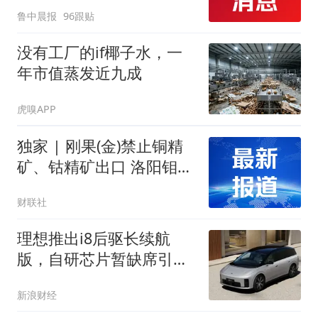
起；当事人：鱼重7斤6
鲁中晨报
96跟贴
两，做成红烧辣子鱼块，
味道很好
没有工厂的if椰子水，一
年市值蒸发近九成
虎嗅APP
独家 | 刚果(金)禁止铜精
矿、钴精矿出口 洛阳钼
业：公司在当地产品为阴
财联社
极铜和氢氧化钴
理想推出i8后驱长续航
版，自研芯片暂缺席引关
注，内部调整架构欲优化
新浪财经
产品决策流程