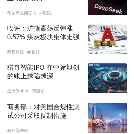
华尔街见闻官方
46跟贴
收评：沪指震荡反弹涨
0.57% 煤炭板块集体走强
网易财经
46跟贴
猎奇智能IPO 在中际旭创
的账上越陷越深
星火Ember
85跟贴
商务部：对美国合规性测
试公司采取反制措施
商务部网站