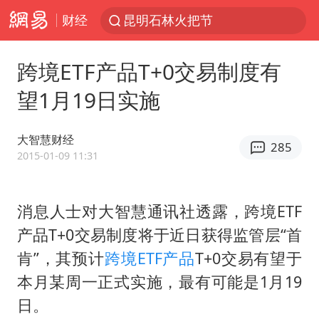
财经
昆明石林火把节
外交部发言人就广岛核爆81周年等答记者问
跨境ETF产品T+0交易制度有
我国编制完成新版全月地质图
望1月19日实施
胡塞武装袭扰红海航运行动升级
郑国霖回应去景区上班被保安拦下
大智慧财经
285
80后女柜员逆袭成4200亿银行副行长
2015-01-09 11:31
感觉全东北都在等7号
消息人士对大智慧通讯社透露，跨境ETF
扎哈罗娃批广岛市长不提美国原子弹
产品T+0交易制度将于近日获得监管层“首
泰国一女公务员妆容引争议 本人回应
肯”，其预计
跨境
ETF
产品
T+0交易有望于
多地要求领导干部带头休假
本月某周一正式实施，最有可能是1月19
女子利用漏洞0元薅走3000多件家电
日。