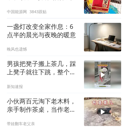
中国能源网
3843跟贴
一盏灯改变全家作息：6
点半的晨光与夜晚的暖意
晚风也遗憾
男孩把凳子搬上茶几，踩
上凳子就往下跳，整个人
摔地上
新知速报
小伙两百元淘下老木料，
亲手制作茶桌，当作老丈
人退休惊喜礼物
带娃翻车老父亲