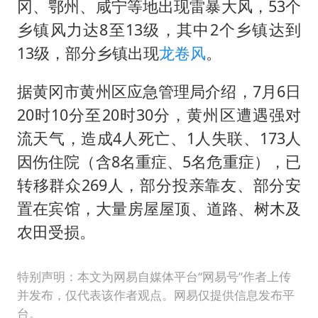
冈、鄂州、咸宁等地出现雷暴大风，53个
乡镇风力达8至13级，其中2个乡镇达到
13级，部分乡镇出现
龙卷风
。
据黄冈市黄州区应急管理局介绍，7月6日
20时10分至20时30分，黄州区遭遇强对
流天气，造成4人死亡、1人失联、173人
因伤住院（含8名重症、5名危重症），已
转移群众269人，部分投亲靠友、部分安
置在宾馆，大量房屋屋顶、道路、树木及
农田受损。
特别声明：本文为网易自媒体平台“网易号”作者上传
并发布，仅代表该作者观点。网易仅提供信息发布平
台。