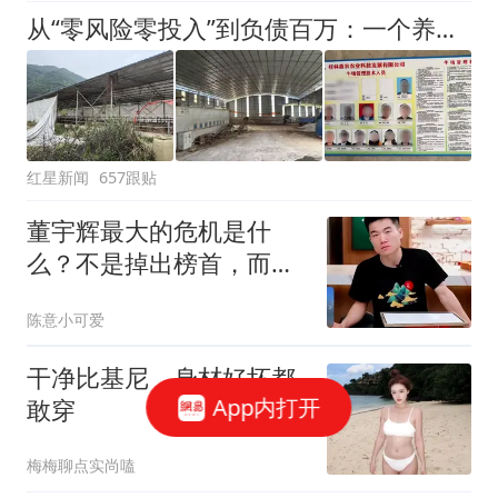
从“零风险零投入”到负债百万：一个养牛项目崩盘后，谁该为农户的贷款买单丨红星调查
红星新闻
657跟贴
董宇辉最大的危机是什
么？不是掉出榜首，而是
越来越容易被替代了
陈意小可爱
干净比基尼，身材好坏都
App内打开
敢穿
梅梅聊点实尚嗑