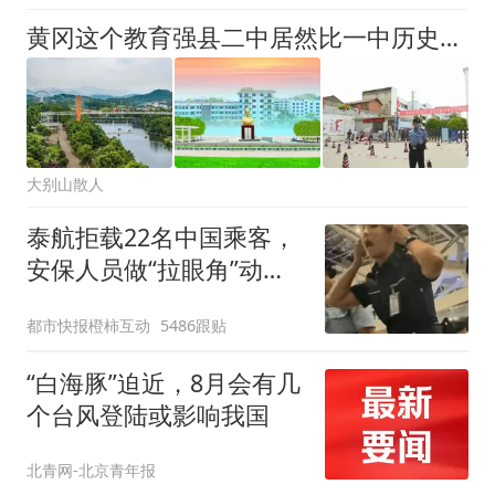
黄冈这个教育强县二中居然比一中历史早几百年？
大别山散人
泰航拒载22名中国乘客，
安保人员做“拉眼角”动
作，泰国机场最新回应：
都市快报橙柿互动
5486跟贴
拒绝登机决定由航司作
出；亲历者：曾承诺免费
“白海豚”迫近，8月会有几
改签但没兑现
个台风登陆或影响我国
北青网-北京青年报