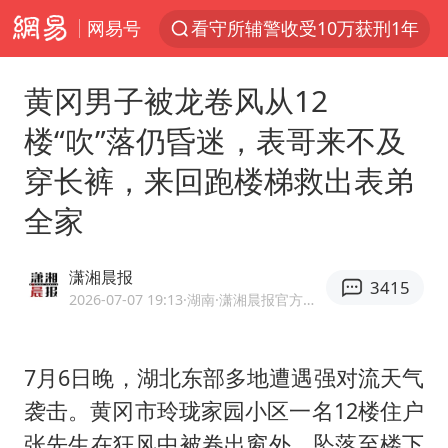
网易号
看守所辅警收受10万获刑1年
陈熠叫医疗暂停被驳回 带伤遭逆转
黄冈男子被龙卷风从12
多地要求领导干部带头休假
楼“吹”落仍昏迷，表哥来不及
U17国足1分钟轰2球
穿长裤，来回跑楼梯救出表弟
今年已有4位周星驰电影配角去世
全家
27岁女子成组织卖淫集团主犯被通缉
“China Cool”成海外热词
潇湘晨报
3415
房主任回应争议
2026-07-07 19:13
·湖南
·潇湘晨报官方网易号
把党建设得更加坚强有力
宇树科技王兴兴身家有望超200亿元
7月6日晚，湖北东部多地遭遇强对流天气
袭击。黄冈市玲珑家园小区一名12楼住户
中国养老床位“三连降”
张先生在狂风中被卷出窗外，坠落至楼下