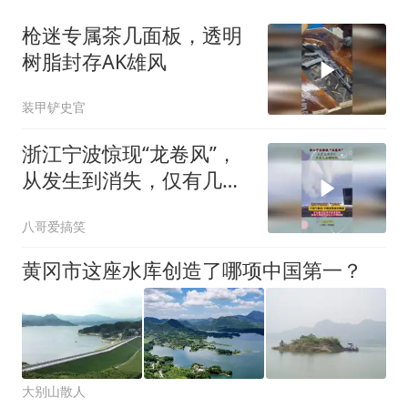
枪迷专属茶几面板，透明
树脂封存AK雄风
装甲铲史官
浙江宁波惊现“龙卷风”，
从发生到消失，仅有几分
钟时间
八哥爱搞笑
黄冈市这座水库创造了哪项中国第一？
大别山散人