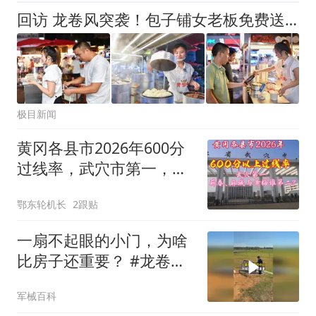
回访 龙卷风突袭！包子铺女老板免费送1000多个包子再做暖心决定：10多名受伤员工养伤期间工钱照发
极目新闻
黄冈各县市2026年600分
过线率，武穴市第一，黄
梅县、蕲春县以及麻城市
鄂东轮机长
2跟贴
谁第二？
一扇不起眼的小门，为啥
比房子还重要？ #龙卷风
#风暴避难
军械百科