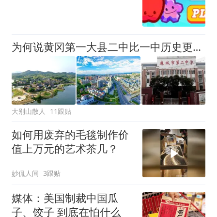
为何说黄冈第一大县二中比一中历史更悠久？
大别山散人
11跟贴
如何用废弃的毛毯制作价
值上万元的艺术茶几？
妙侃人间
3跟贴
媒体：美国制裁中国瓜
子、饺子 到底在怕什么