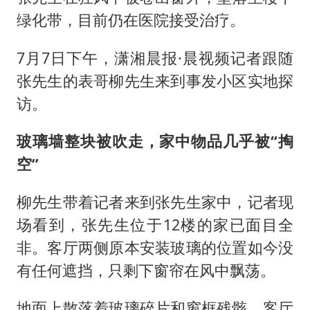
哪吒汽车南宁工厂设备降价20%拍卖
绿化带，目前仍在医院接受治疗。
奋进开新局 实干挑大梁
7月7日下午，潇湘晨报·晨视频记者跟随
张先生的表哥柳先生来到事发小区实地探
访。
玻璃墙整块被吹走，家中物品几乎被“掏
空”
柳先生带着记者来到张先生家中，记者现
场看到，张先生位于12楼的家已面目全
非。客厅两侧原本安装玻璃的位置如今没
有任何遮挡，只剩下窗帘在风中飘荡。
地面上散落着玻璃碎片和窗框残骸，客厅