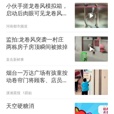
小伙手搓龙卷风模拟箱，
启动后肉眼可见龙卷风形
成
河南都市频道
监拍:龙卷风突袭一村庄
两栋房子房顶瞬间被掀掉
直击新鲜事
烟台一万达广场有孩童按
动卷帘门将顾客、店员关
店里，客服：有一家受影
潇湘晨报
1跟贴
响，已处理完毕
天空硬糖消