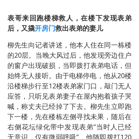
表哥来回跑楼梯救人，在楼下发现表弟
后，又撬
开房门
救出表弟的妻儿
柳先生向记者讲述，他本人住在同一栋楼
的20层。当晚大风过后，他发现旁边住户
的窗户出现破损，当即拨打表弟电话，但
始终无人接听。由于电梯停电，他从20楼
沿楼梯步行至12楼表弟家门口，敲门无人
应答，只听见表弟妻子在屋内抱着孩子哭
喊，称丈夫已经掉了下去。柳先生立即跑
下一楼，先在楼栋左侧寻找未果，随后在
右侧花坛绿化带中发现表弟“当时人已经
无意识，仅有微弱呼吸”，他随即拨打120