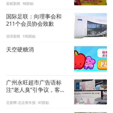
蓝鲸新闻
48跟贴
国际足联：向理事会和
211个会员协会致歉
澎湃新闻
190跟贴
天空硬糖消
广州永旺超市广告语标
注“老人臭”引争议，客服
回应
北青网-北京青年报
47跟贴