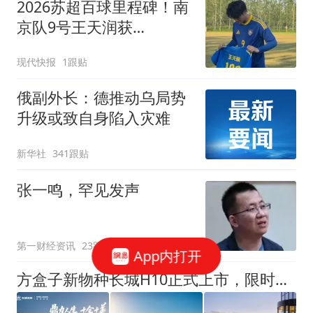
2026苏超百球里程碑！南
京队9号王天润获
颁“100”纪念球衣
现代快报
1跟贴
俄副外长：德推动乌局势
升级或致自身陷入灾难
新华社
341跟贴
张一鸣，罕见发声
第一财经资讯
23跟贴
App内打开
方盒子新物种长城H10正式上市，限时换新价20.18万元起