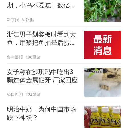
改签但没兑现
期，小鸟不爱吃，数亿头
小蜂迎战
新京报
61跟贴
浙江男子划桨板时看到大
鱼，用桨把鱼拍晕后捞
起；当事人：鱼重7斤6
鲁中晨报
100跟贴
两，做成红烧辣子鱼块，
味道很好
女子称在沙琪玛中吃出3
颗连体金属假牙 厂家回应
极目新闻
102跟贴
明治牛奶，为何中国市场
跌下神坛？