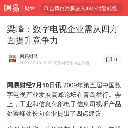
财经
以“新”破局 首发经济点亮城市消费活力
中方回应是否在太平洋海底开采稀土
梁峰：数字电视企业需从四方
宇树科技发行价格150.80元/股
面提升竞争力
泰国一女公务员妆容引争议 本人回应
外交部发言人就广岛核爆81周年等答记者问
网易财经
0
贵州轮胎子公司获美国退税8136万
2009-07-10 16:02
·优质财经领域创作者
吉林一“温度计大楼”读数爆表
网易财经7月10日讯
2009年第五届中国数
台风白海豚影响中国已成定局
字电视产业发展高峰论坛在青岛举行。会
扎哈罗娃批广岛市长不提美国原子弹
上，工业和信息化部电子信息司视听产品
27岁女子成组织卖淫集团主犯被通缉
处梁峰处长向企业提出了四点建议。
我国编制完成新版全月地质图