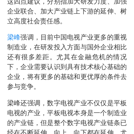
U17国足1分钟轰2球
这四点建议，分别指加大研发力度、加强
企业联合、加大产业链上下游的延伸、树
女子利用漏洞0元薅走3000多件家电
立高度社会责任感。
80后女柜员逆袭成4200亿银行副行长
24小时不关空调 电费会更低吗
梁峰
强调，目前中国电视产业更多的重视
东方甄选被判赔偿江小白30万元
制造业，在研发投入方面与国外企业相比
还有很多差距。尤其在金融危机的情况
村民谈“梅姨”：叫的其实是“媒姨”
下，企业需要认识到具有技术核心基础的
奋进开新局 实干挑大梁
企业，将有更多的基础和更优厚的条件去
参与竞争。
梁峰还强调，数字电视产业不仅仅是平板
电视的产业，平板电视本身是一个制造业
的产业链，但是整个数字电视产业链条已
经在不断延伸，向上、向下都在延伸，尤