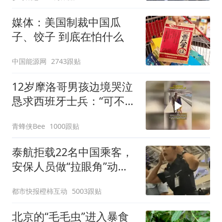
媒体：美国制裁中国瓜
子、饺子 到底在怕什么
中国能源网
2743跟贴
12岁摩洛哥男孩边境哭泣
恳求西班牙士兵：“可不可
以不要把我遣返回国”
青蜂侠Bee
1000跟贴
泰航拒载22名中国乘客，
安保人员做“拉眼角”动
作，泰国机场最新回应：
都市快报橙柿互动
5003跟贴
拒绝登机决定由航司作
出；亲历者：曾承诺免费
北京的“毛毛虫”进入暴食