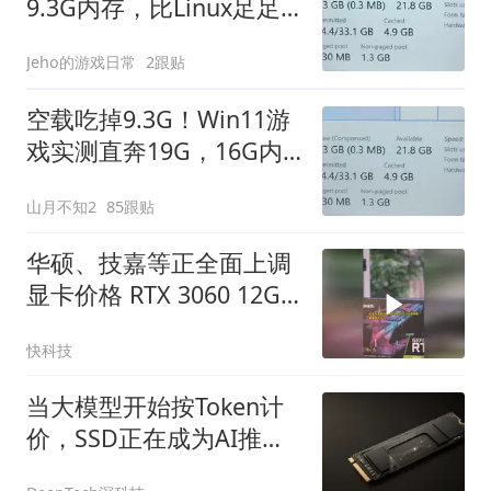
9.3G内存，比Linux足足
多一倍
Jeho的游戏日常
2跟贴
空载吃掉9.3G！Win11游
戏实测直奔19G，16G内
存根本扛不住
山月不知2
85跟贴
华硕、技嘉等正全面上调
显卡价格 RTX 3060 12GB
都快涨千元
快科技
当大模型开始按Token计
价，SSD正在成为AI推理
核心