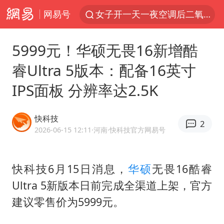
网易号
美国将对多晶硅衍生品加征15%关税
佛山通报笔试前13被淘汰后5名进体检
5999元！华硕无畏16新增酷
泰国校园枪击案死亡人数升至7人
睿Ultra 5版本：配备16英寸
陕西省委书记赶赴柞水县杏坪镇
IPS面板 分辨率达2.5K
女孩摆摊卖菌子时收到北大通知书
年内第一高价股今日打新
快科技
2
改名后的“青海拉面”店
2026-06-15 12:11
·河南
·快科技官方网易号
粉笔教育发布“自曝式”公开信
广岛核爆81周年央视播《奥本海默》
快科技6月15日消息，
华硕
无畏16酷睿
Ultra 5新版本日前完成全渠道上架，官方
四川宜宾市高县发生4.9级地震
建议零售价为5999元。
公司“上四休三”但要降薪1000元