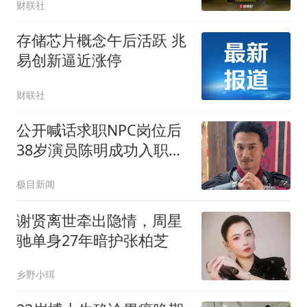
财联社
存储芯片概念午后活跃 兆
易创新逼近涨停
财联社
公开喊话求职NPC岗位后
38岁演员陈明成功入职万
岁山
极目新闻
谢贤离世牵出隐情，周星
驰单身27年暗护张柏芝
乡野小珥