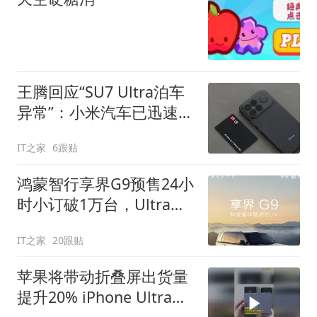
王腾回应“SU7 Ultra泊车
异常”：小米汽车已迅速跟
进分析
IT之家
6跟贴
鸿蒙智行享界G9预售24小
时小订破1万台，Ultra占
比达90%
IT之家
20跟贴
苹果将带动折叠屏出货量
提升20% iPhone Ultra备