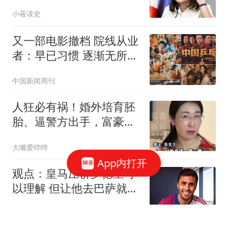
划，600大军火速结盟
小莜读史
又一部电影撤档 院线从业
者：早已习惯 逐渐无所谓
了
中国新闻周刊
人狂必有祸！婚外培育胚
胎、逼警方出手，富豪男
子终为荒唐买了单
大嘴爱哔哔
App内打开
观点：皇马压价罗德里可
以理解 但让他去巴萨就是
给自己挖大坑
雪狼侃体育