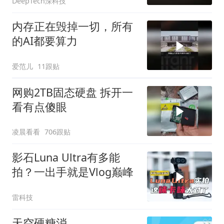
DeepTech深科技
内存正在毁掉一切，所有
的AI都要算力
爱范儿
11跟贴
网购2TB固态硬盘 拆开一
看有点傻眼
凌晨看看
706跟贴
影石Luna Ultra有多能
拍？一出手就是Vlog巅峰
雷科技
天空硬糖消