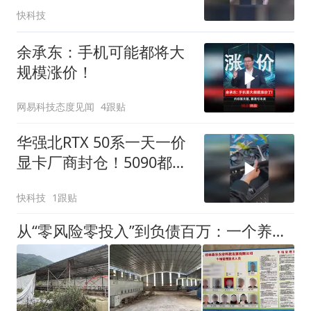
货量达1000万台
快科技
余承东：手机可能都将大
规模涨价！
网易科技态度见闻
4跟贴
华强北RTX 50系一天一价
显卡厂商封仓！5090都涨
到3.5万 下半年价格可能
快科技
1跟贴
才降
从“零风险零投入”到负债百万：一个养牛项目崩盘后，谁该为农户的贷款买单丨红星调查