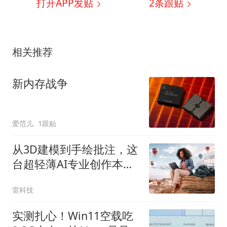
打开APP发贴
2
条跟贴
相关推荐
新内存战争
爱范儿
1跟贴
从3D建模到手绘批注，这
台超轻薄AI专业创作本全
搞定
雷科技
实测扎心！Win11空载吃