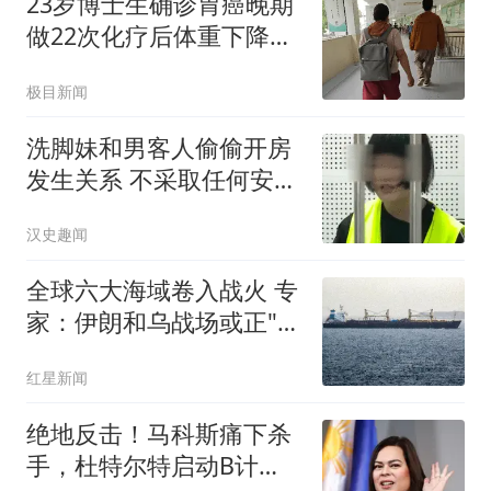
23岁博士生确诊胃癌晚期
做22次化疗后体重下降了
40斤
极目新闻
洗脚妹和男客人偷偷开房
发生关系 不采取任何安全
措施
汉史趣闻
全球六大海域卷入战火 专
家：伊朗和乌战场或正"连
接"
红星新闻
绝地反击！马科斯痛下杀
手，杜特尔特启动B计