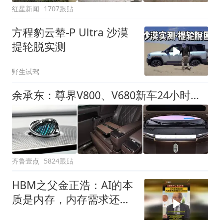
红星新闻
1707跟贴
方程豹云辇-P Ultra 沙漠
提轮脱实测
野生试驾
余承东：尊界V800、V680新车24小时大定突破3500台
齐鲁壹点
5824跟贴
HBM之父金正浩：AI的本
质是内存，内存需求还将
暴增1000倍