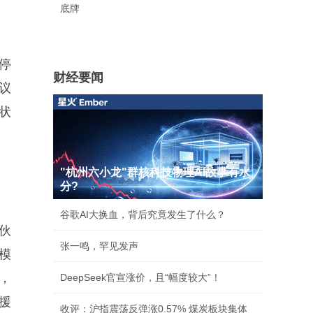
底牌
停
财经要闻
议
状
"杭州六小龙"群核科技物理AI故事有水
分?
谷歌AI大换血，背后究竟发生了什么？
伙
张一鸣，罕见发声
模
，
DeepSeek官宣涨价，且“幅度较大”！
援
收评：沪指震荡反弹涨0.57% 煤炭板块集体