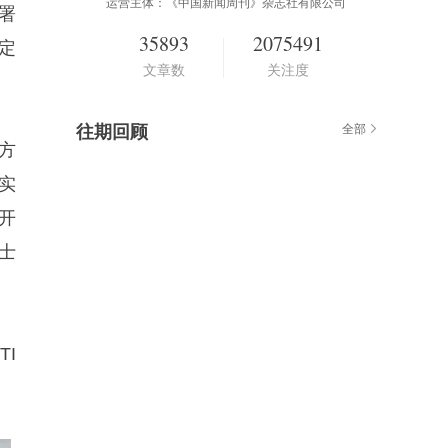
运营主体：《中国新闻周刊》杂志社有限公司
署
35893
2075491
定
文章数
关注度
往期回顾
全部
方
实
开
士
I