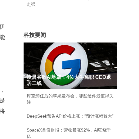
走强
伊
科技要闻
能
凌晨谷歌AI地震！4位大牛离职 CEO退
居二线
，
库克卸任后的苹果发布会，哪些硬件最值得关
是
注
将
DeepSeek预告API价格上涨：“预计涨幅较大”
SpaceX首份财报：营收暴涨92%，AI狂烧千
亿