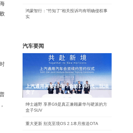
海
鸿蒙智行："竹知了"相关投诉均有明确侵权事
败
实
汽车要闻
时
上汽通用再签20年：合资2.0时代，玩法
变了
普
，
绅士越野 享界G9是真正兼顾豪华与硬派的方
盒子SUV
重大更新 别克至境OS 2.1本月推送OTA