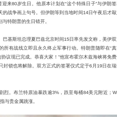
普迎来80岁生日。他原本计划在“这个特殊日子”与伊朗签
天的战争画上句号。但伊朗等到当地时间14日午夜后才敲
刻与特朗普的生日错开。
。巴基斯坦总理夏巴兹北京时间15日率先发文称，美伊双
的所有战线立即且永久终止军事行动。特朗普随即在“真
朗的协议现已完成。恭喜大家！”他宣布霍尔木兹海峡将免费
只封锁也将解除。双方正式的签署仪式定于6月19日在瑞
剧烈。布兰特原油暴跌逾3%，跌至每桶84美元附近；WT
期指与贵金属跳涨。