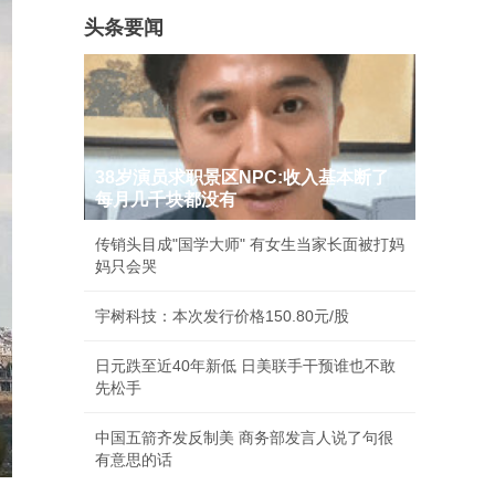
头条要闻
38岁演员求职景区NPC:收入基本断了
每月几千块都没有
传销头目成"国学大师" 有女生当家长面被打妈
妈只会哭
宇树科技：本次发行价格150.80元/股
日元跌至近40年新低 日美联手干预谁也不敢
先松手
中国五箭齐发反制美 商务部发言人说了句很
有意思的话