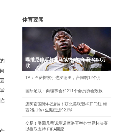
体育要闻
曝维尼修斯与皇马续约4年 年薪2400万
的
欧
何
TA：巴萨探索引进罗德里，合同剩12个月
因
掌
国际足联：向理事会和211个会员协会致歉
临
迈阿密国际4-2逆转！获北美联盟杯开门红 梅
西2射1传+生涯已进921球
交易！曝因凡蒂诺承诺摩洛哥举办世界杯决赛
以换取支持 FIFA回应
产