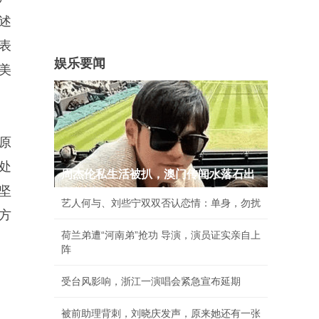
述
表
娱乐要闻
美
原
处
周杰伦私生活被扒，澳门传闻水落石出
坚
艺人何与、刘些宁双双否认恋情：单身，勿扰
方
荷兰弟遭“河南弟”抢功 导演，演员证实亲自上
阵
受台风影响，浙江一演唱会紧急宣布延期
被前助理背刺，刘晓庆发声，原来她还有一张