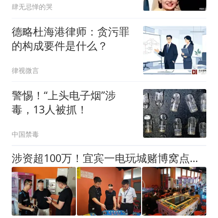
肆无忌惮的哭
德略杜海港律师：贪污罪
的构成要件是什么？
律视微言
警惕！“上头电子烟”涉
毒，13人被抓！
中国禁毒
涉资超100万！宜宾一电玩城赌博窝点被捣毁，35人落网