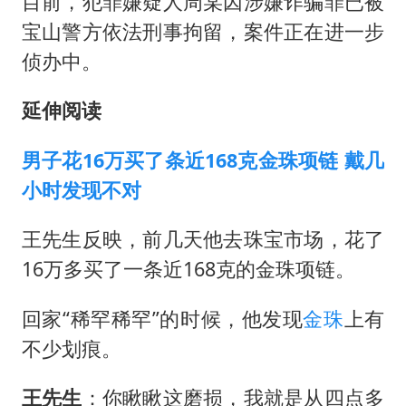
目前，犯罪嫌疑人周某因涉嫌诈骗罪已被
宝山警方依法刑事拘留，案件正在进一步
侦办中。
延伸阅读
男子花16万买了条近168克金珠项链 戴几
小时发现不对
王先生反映，前几天他去珠宝市场，花了
16万多买了一条近168克的金珠项链。
回家“稀罕稀罕”的时候，他发现
金珠
上有
不少划痕。
王先生
：你瞅瞅这磨损，我就是从四点多