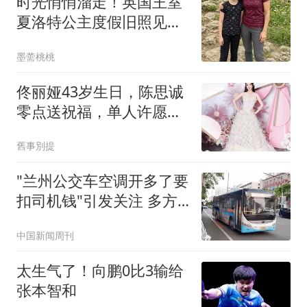
时光悄悄溜走！英国王室
夏洛特公主度假旧照见证
全家岁月变化
墨薷桃桃
佟丽娅43岁生日，陈思诚
零点送祝福，单人许愿照
文案戳心
舊事別提
"兰州公交车空调开多了要
扣司机钱"引发关注 多方
回应
中国新闻周刊
太生气了！向鹏0比3输给
张本智和