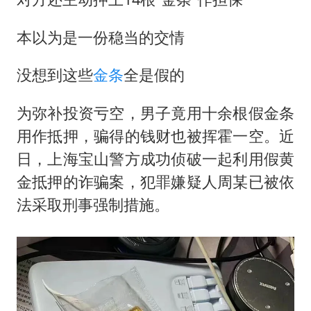
上半年国内居民出游人次34.63亿
女子被狗舔脚确诊三级暴露 医生回应
本以为是一份稳当的交情
泰国校园枪击事件已致8死30余伤
没想到这些
金条
全是假的
光伏八巨头签署“不低于成本价”倡议
多所幼师院校开设养老专业
为弥补投资亏空，男子竟用十余根假金条
台州《告全体市民书》：非必要不外出
用作抵押，骗得的钱财也被挥霍一空。近
日，上海宝山警方成功侦破一起利用假黄
习近平心系体育强国建设
金抵押的诈骗案，犯罪嫌疑人周某已被依
法采取刑事强制措施。