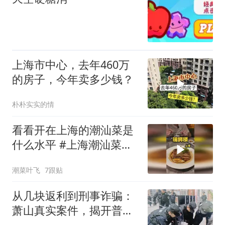
上海市中心，去年460万
的房子，今年卖多少钱？
朴朴实实的情
看看开在上海的潮汕菜是
什么水平 #上海潮汕菜排
行榜 #瑞狮楼潮汕会馆 #
潮菜叶飞
7跟贴
上海探店
从几块返利到刑事诈骗：
萧山真实案件，揭开普通
人误入诈骗全过程