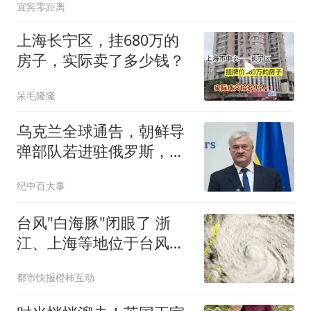
宜宾零距离
上海长宁区，挂680万的
房子，实际卖了多少钱？
呆毛隆隆
乌克兰全球通告，朝鲜导
弹部队若进驻俄罗斯，乌
军将立即摧毁
纪中百大事
台风"白海豚"闭眼了 浙
江、上海等地位于台风危
险半圆
都市快报橙柿互动