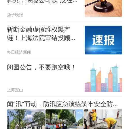
车”拒赔，法院：属于保险
扬子晚报
责任范围，赔款60万元
斩断金融虚假维权黑产
链！上海法院审结投顾黑
产敲诈案，厘清金融维权
每日经济新闻
合法边界
闭园公告，不要跑空哦！
上海宝山
闻“汛”而动，防汛应急演练筑牢安全防线！