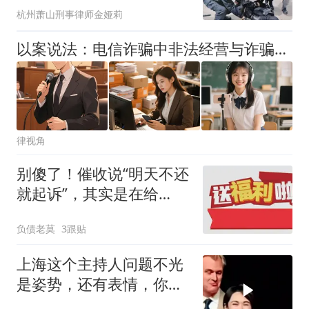
杭州萧山刑事律师金娅莉
以案说法：电信诈骗中非法经营与诈骗罪的界分及罪数认定
律视角
别傻了！催收说“明天不还
就起诉”，其实是在给
你“送钱”
负债老莫
3跟贴
上海这个主持人问题不光
是姿势，还有表情，你看
她采访国人的时候