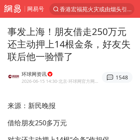
网易号
“China Cool”火了，老外爱上中国避暑游
刘浩存百花奖开幕式红裙起舞
事发上海！朋友借走250万元
台风白海豚闭眼浙江上海处于危险半圆
还主动押上14根金条，好友失
张本智和：零封向鹏不意外
联后他一验懵了
云南一地村民过火把节意外灼伤16人
泰国初中生饮弹自尽前开了26枪
环球网资讯
1548
用AI造出新病毒意味着什么
2026-06-15 14:30
·北京
·环球网官方网易号
今年第二强台风将带来多大影响
浙江最强风雨时段已锁定
来源：新民晚报
美股创4月份以来最大单周涨幅
借给朋友250多万元
台风白海豚登陆点缩圈
对方还主动押上14根“金条”作担保