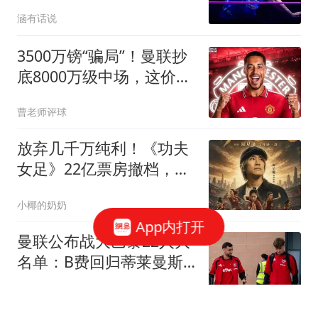
涵有话说
3500万镑“骗局”！曼联抄
底8000万级中场，这价格
你敢信？
曹老师评球
放弃几千万纯利！《功夫
女足》22亿票房撤档，看
懂的才是真格局
小椰的奶奶
App内打开
曼联公布战大巴黎22人大
名单：B费回归蒂莱曼斯
首秀，小妖只剩5人
罗米的曼联博客